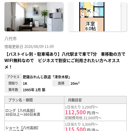
に入
り登
録
八代市
情報更新日 2026/08/09 11:09
【バストイレ別・駐車場あり】八代駅まで車で7分 車移動の方で
WIFI無料なので ビジネスで割安にご利用されたい方へオスス
メ！
アクセス
肥薩おれんじ鉄道「津奈木駅」
間取り
1K
面積
20m²
築年数
1995年 2月 築
プラン名・期間
月額目安
1日当たり 3,200円～
ロング【八代高田】
112,500
円/月～
30日以上～360日未満
初期費用他 22,000円～
1日当たり 3,300円～
ショート【八代高田】
115,500
円/月～