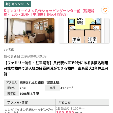
割引キャンペーン
Kマンスリーイオン八代ショッピングセンター前（臨港線
前） 206・2DK-【中部屋】(No.479969)
お気
に入
り登
録
八代市
情報更新日 2026/08/02 09:39
【ファミリー物件・駐車場有】八代駅へ車で9分にある多数名利用
可能な物件で法人様の経費削減ができる物件 車も最大2台駐車可
能！
アクセス
肥薩おれんじ鉄道「津奈木駅」
間取り
2DK
面積
41.17m²
築年数
1998年 8月 築
プラン名・期間
月額目安
1日当たり 3,100円～
ロング【イオン八代ショッピングセ
109,500
ンター前】