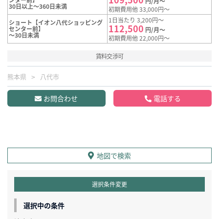
円/月～
30日以上～360日未満
初期費用他 33,000円～
1日当たり 3,200円～
ショート【イオン八代ショッピング
112,500
センター前】
円/月～
～30日未満
初期費用他 22,000円～
賃料交渉可
熊本県
八代市
お問合わせ
電話する
地図で検索
選択条件変更
選択中の条件