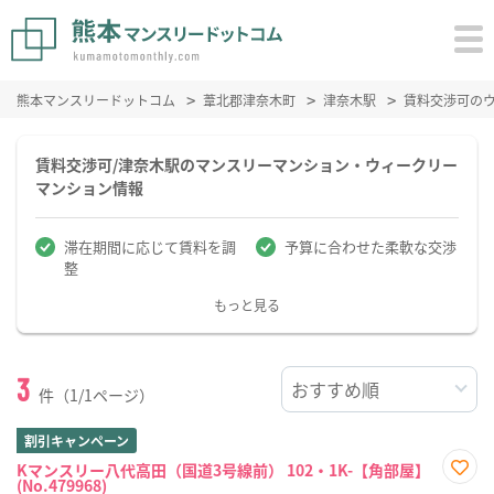
熊本マンスリードットコム
葦北郡津奈木町
津奈木駅
賃料交渉可の
賃料交渉可/津奈木駅のマンスリーマンション・ウィークリー
マンション情報
滞在期間に応じて賃料を調
予算に合わせた柔軟な交渉
整
もっと見る
3
件（1/1ページ）
割引キャンペーン
Kマンスリー八代高田（国道3号線前） 102・1K-【角部屋】
(No.479968)
お気