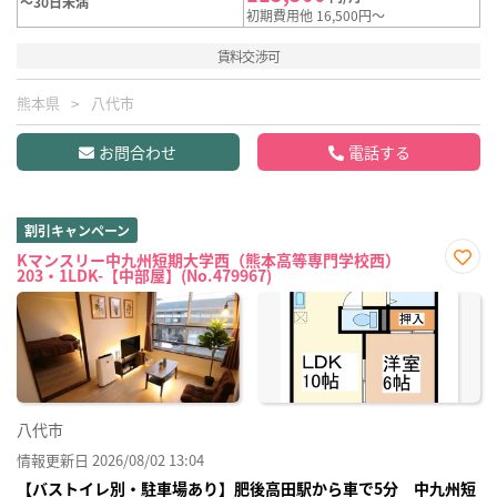
～30日未満
初期費用他 16,500円～
賃料交渉可
熊本県
八代市
お問合わせ
電話する
割引キャンペーン
Kマンスリー中九州短期大学西（熊本高等専門学校西）
203・1LDK-【中部屋】(No.479967)
お気
に入
り登
録
八代市
情報更新日 2026/08/02 13:04
【バストイレ別・駐車場あり】肥後高田駅から車で5分 中九州短