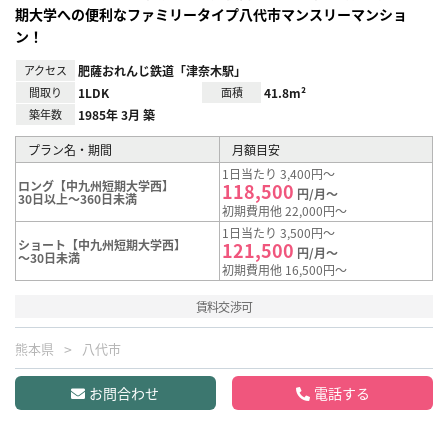
期大学への便利なファミリータイプ八代市マンスリーマンショ
ン！
アクセス
肥薩おれんじ鉄道「津奈木駅」
間取り
1LDK
面積
41.8m²
築年数
1985年 3月 築
プラン名・期間
月額目安
1日当たり 3,400円～
ロング【中九州短期大学西】
118,500
円/月～
30日以上～360日未満
初期費用他 22,000円～
1日当たり 3,500円～
ショート【中九州短期大学西】
121,500
円/月～
～30日未満
初期費用他 16,500円～
賃料交渉可
熊本県
八代市
お問合わせ
電話する