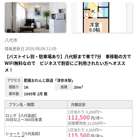
に入
り登
録
八代市
情報更新日 2026/08/06 11:09
【バストイレ別・駐車場あり】八代駅まで車で7分 車移動の方で
WIFI無料なので ビジネスで割安にご利用されたい方へオスス
メ！
アクセス
肥薩おれんじ鉄道「津奈木駅」
間取り
1K
面積
20m²
築年数
1995年 2月 築
プラン名・期間
月額目安
1日当たり 3,200円～
ロング【八代高田】
112,500
円/月～
30日以上～360日未満
初期費用他 22,000円～
1日当たり 3,300円～
ショート【八代高田】
115,500
円/月～