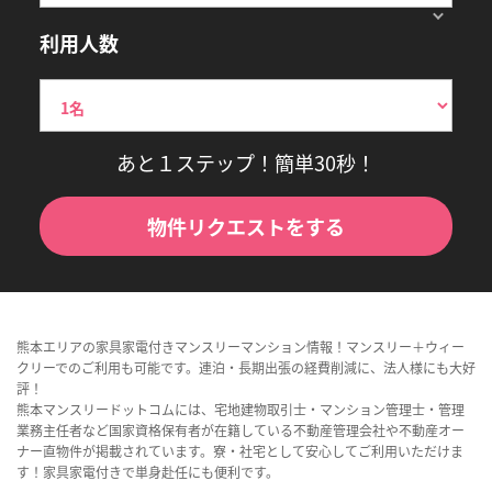
利用人数
あと１ステップ！簡単30秒！
物件リクエストをする
熊本エリアの家具家電付きマンスリーマンション情報！マンスリー＋ウィー
クリーでのご利用も可能です。連泊・長期出張の経費削減に、法人様にも大好
評！
熊本マンスリードットコムには、宅地建物取引士・マンション管理士・管理
業務主任者など国家資格保有者が在籍している不動産管理会社や不動産オー
ナー直物件が掲載されています。寮・社宅として安心してご利用いただけま
す！家具家電付きで単身赴任にも便利です。