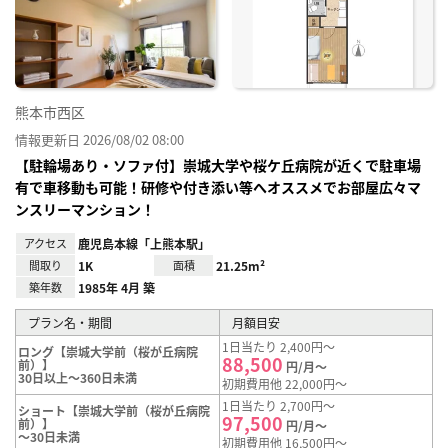
り登
録
熊本市西区
情報更新日 2026/08/02 08:00
【駐輪場あり・ソファ付】崇城大学や桜ケ丘病院が近くで駐車場
有で車移動も可能！研修や付き添い等へオススメでお部屋広々マ
ンスリーマンション！
アクセス
鹿児島本線「上熊本駅」
間取り
1K
面積
21.25m²
築年数
1985年 4月 築
プラン名・期間
月額目安
1日当たり 2,400円～
ロング【崇城大学前（桜が丘病院
88,500
前）】
円/月～
30日以上～360日未満
初期費用他 22,000円～
1日当たり 2,700円～
ショート【崇城大学前（桜が丘病院
97,500
前）】
円/月～
～30日未満
初期費用他 16,500円～