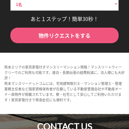
あと１ステップ！簡単30秒！
物件リクエストをする
熊本エリアの家具家電付きマンスリーマンション情報！マンスリー＋ウィー
クリーでのご利用も可能です。連泊・長期出張の経費削減に、法人様にも大好
評！
熊本マンスリードットコムには、宅地建物取引士・マンション管理士・管理
業務主任者など国家資格保有者が在籍している不動産管理会社や不動産オー
ナー直物件が掲載されています。寮・社宅として安心してご利用いただけま
す！家具家電付きで単身赴任にも便利です。
CONTACT US