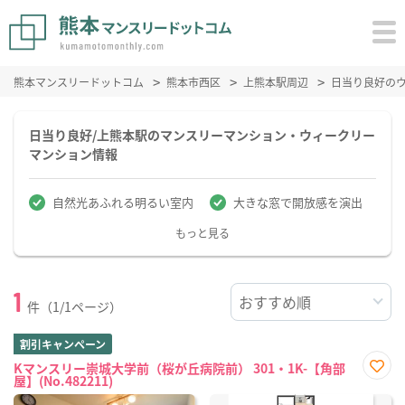
熊本マンスリードットコム
熊本市西区
上熊本駅周辺
日当り良好の
日当り良好/上熊本駅のマンスリーマンション・ウィークリー
マンション情報
自然光あふれる明るい室内
大きな窓で開放感を演出
もっと見る
1
件（1/1ページ）
割引キャンペーン
Kマンスリー崇城大学前（桜が丘病院前） 301・1K-【角部
屋】(No.482211)
お気
に入