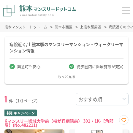
熊本マンスリードットコム
熊本市西区
上熊本駅周辺
病院近くのウ
病院近く/上熊本駅のマンスリーマンション・ウィークリーマ
ンション情報
緊急時も安心
徒歩圏内に医療施設が充実
もっと見る
1
件（1/1ページ）
割引キャンペーン
Kマンスリー崇城大学前（桜が丘病院前） 301・1K-【角部
屋】(No.482211)
お気
に入