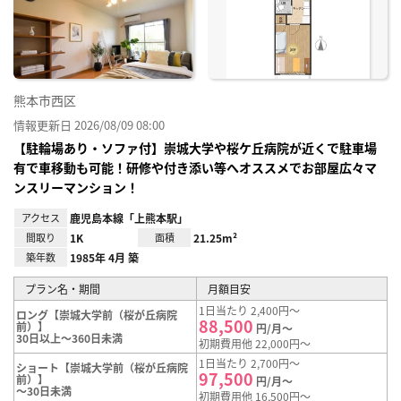
り登
録
熊本市西区
情報更新日 2026/08/09 08:00
【駐輪場あり・ソファ付】崇城大学や桜ケ丘病院が近くで駐車場
有で車移動も可能！研修や付き添い等へオススメでお部屋広々マ
ンスリーマンション！
アクセス
鹿児島本線「上熊本駅」
間取り
1K
面積
21.25m²
築年数
1985年 4月 築
プラン名・期間
月額目安
1日当たり 2,400円～
ロング【崇城大学前（桜が丘病院
88,500
前）】
円/月～
30日以上～360日未満
初期費用他 22,000円～
1日当たり 2,700円～
ショート【崇城大学前（桜が丘病院
97,500
前）】
円/月～
～30日未満
初期費用他 16,500円～