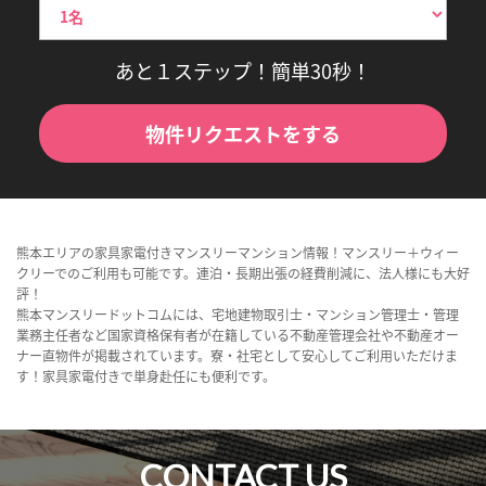
あと１ステップ！簡単30秒！
物件リクエストをする
熊本エリアの家具家電付きマンスリーマンション情報！マンスリー＋ウィー
クリーでのご利用も可能です。連泊・長期出張の経費削減に、法人様にも大好
評！
熊本マンスリードットコムには、宅地建物取引士・マンション管理士・管理
業務主任者など国家資格保有者が在籍している不動産管理会社や不動産オー
ナー直物件が掲載されています。寮・社宅として安心してご利用いただけま
す！家具家電付きで単身赴任にも便利です。
CONTACT US