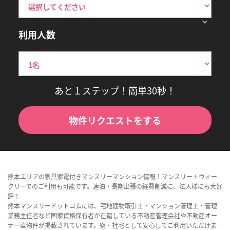
利用人数
あと１ステップ！簡単30秒！
物件リクエストをする
熊本エリアの家具家電付きマンスリーマンション情報！マンスリー＋ウィー
クリーでのご利用も可能です。連泊・長期出張の経費削減に、法人様にも大好
評！
熊本マンスリードットコムには、宅地建物取引士・マンション管理士・管理
業務主任者など国家資格保有者が在籍している不動産管理会社や不動産オー
ナー直物件が掲載されています。寮・社宅として安心してご利用いただけま