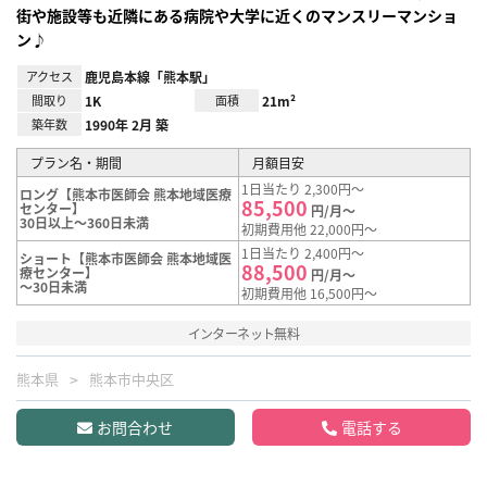
街や施設等も近隣にある病院や大学に近くのマンスリーマンショ
ン♪
アクセス
鹿児島本線「熊本駅」
間取り
1K
面積
21m²
築年数
1990年 2月 築
プラン名・期間
月額目安
1日当たり 2,300円～
ロング【熊本市医師会 熊本地域医療
85,500
センター】
円/月～
30日以上～360日未満
初期費用他 22,000円～
1日当たり 2,400円～
ショート【熊本市医師会 熊本地域医
88,500
療センター】
円/月～
～30日未満
初期費用他 16,500円～
インターネット無料
熊本県
熊本市中央区
お問合わせ
電話する