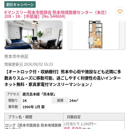
割引キャンペーン
Kマンスリー熊本市医師会 熊本地域医療センター（本庄）
208・1K-【中部屋】(No.544604)
お気
に入
り登
録
熊本市中央区
情報更新日 2026/08/02 16:23
【オートロック付・収納棚付】熊本中心街や施設なども近隣に多
数ありスムーズに移動可能、過ごしやすく利便性の高いインター
ネット無料・家具家電付マンスリーマンション♪
アクセス
鹿児島本線「熊本駅」
間取り
1K
面積
24m²
築年数
1990年 2月 築
プラン名・期間
月額目安
1日当たり 2,300円～
ロング【熊本市医師会 熊本地域医療
85,500
センター】