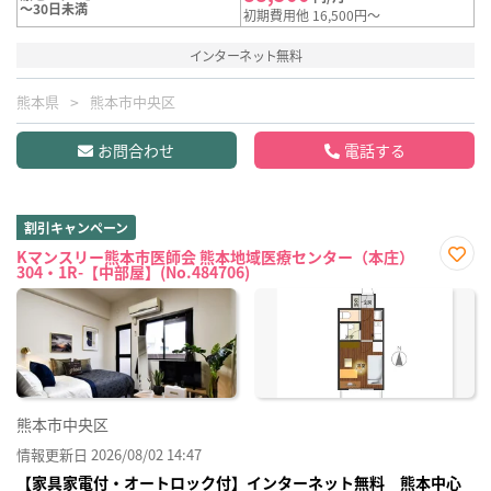
～30日未満
初期費用他 16,500円～
インターネット無料
熊本県
熊本市中央区
お問合わせ
電話する
割引キャンペーン
Kマンスリー熊本市医師会 熊本地域医療センター（本庄）
304・1R-【中部屋】(No.484706)
お気
に入
り登
録
熊本市中央区
情報更新日 2026/08/02 14:47
【家具家電付・オートロック付】インターネット無料 熊本中心