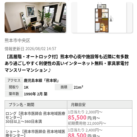
に入
り登
録
熊本市中央区
情報更新日 2026/08/02 14:57
【高層階・オートロック付】熊本中心街や施設等も近隣に有多数
あり過ごしやすく利便性の高いインターネット無料・家具家電付
マンスリーマンション♪
アクセス
鹿児島本線「熊本駅」
間取り
1K
面積
21m²
築年数
1990年 2月 築
プラン名・期間
月額目安
1日当たり 2,300円～
ロング【熊本市医師会 熊本地域医療
85,500
センター】
円/月～
30日以上～360日未満
初期費用他 22,000円～
1日当たり 2,400円～
ショート【熊本市医師会 熊本地域医
88,500
療センター】
円/月～