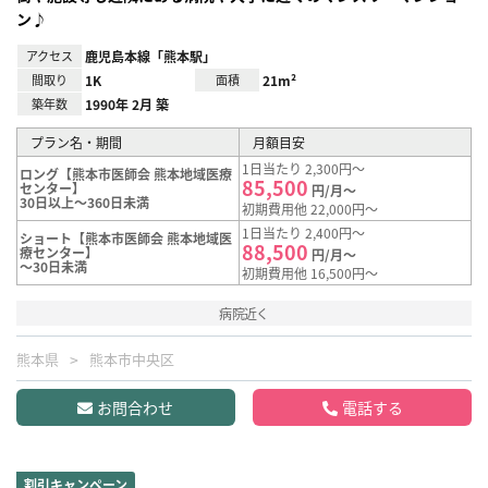
ン♪
アクセス
鹿児島本線「熊本駅」
間取り
1K
面積
21m²
築年数
1990年 2月 築
プラン名・期間
月額目安
1日当たり 2,300円～
ロング【熊本市医師会 熊本地域医療
85,500
センター】
円/月～
30日以上～360日未満
初期費用他 22,000円～
1日当たり 2,400円～
ショート【熊本市医師会 熊本地域医
88,500
療センター】
円/月～
～30日未満
初期費用他 16,500円～
病院近く
熊本県
熊本市中央区
お問合わせ
電話する
割引キャンペーン