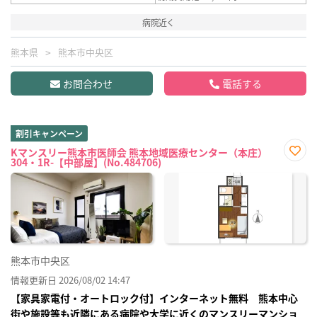
病院近く
熊本県
熊本市中央区
お問合わせ
電話する
割引キャンペーン
Kマンスリー熊本市医師会 熊本地域医療センター（本庄）
304・1R-【中部屋】(No.484706)
お気
に入
り登
録
熊本市中央区
情報更新日 2026/08/02 14:47
【家具家電付・オートロック付】インターネット無料 熊本中心
街や施設等も近隣にある病院や大学に近くのマンスリーマンショ