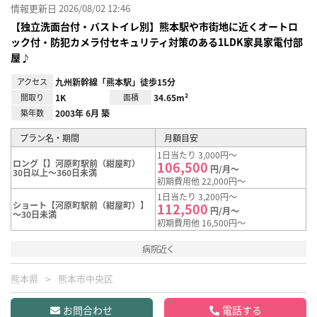
情報更新日 2026/08/02 12:46
【独立洗面台付・バストイレ別】熊本駅や市街地に近くオートロ
ック付・防犯カメラ付セキュリティ対策のある1LDK家具家電付部
屋♪
アクセス
九州新幹線「熊本駅」徒歩15分
間取り
1K
面積
34.65m²
築年数
2003年 6月 築
プラン名・期間
月額目安
1日当たり 3,000円～
ロング【】河原町駅前（紺屋町）
106,500
円/月～
30日以上～360日未満
初期費用他 22,000円～
1日当たり 3,200円～
ショート【河原町駅前（紺屋町）】
112,500
円/月～
～30日未満
初期費用他 16,500円～
病院近く
熊本県
熊本市中央区
お問合わせ
電話する