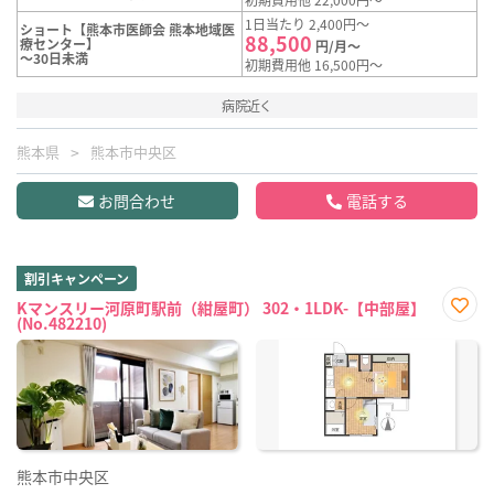
1日当たり 2,400円～
ショート【熊本市医師会 熊本地域医
88,500
療センター】
円/月～
～30日未満
初期費用他 16,500円～
病院近く
熊本県
熊本市中央区
お問合わせ
電話する
割引キャンペーン
Kマンスリー河原町駅前（紺屋町） 302・1LDK-【中部屋】
(No.482210)
お気
に入
り登
録
熊本市中央区