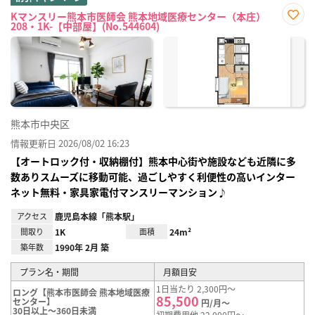
Kマンスリー熊本市医師会 熊本地域医療センター（本庄）
208・1K-【中部屋】(No.544604)
お気
に入
り登
録
熊本市中央区
情報更新日 2026/08/02 16:23
【オートロック付・収納棚付】熊本中心街や施設なども近隣に多
数ありスムーズに移動可能、過ごしやすく利便性の高いインター
ネット無料・家具家電付マンスリーマンション♪
アクセス
鹿児島本線「熊本駅」
間取り
1K
面積
24m²
築年数
1990年 2月 築
プラン名・期間
月額目安
1日当たり 2,300円～
ロング【熊本市医師会 熊本地域医療
85,500
センター】
円/月～
30日以上～360日未満
初期費用他 22,000円～