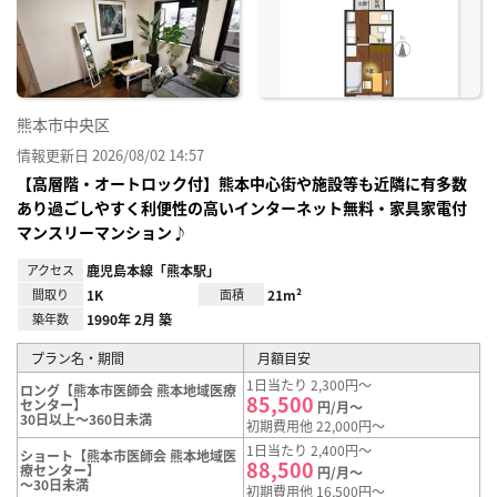
り登
録
熊本市中央区
情報更新日 2026/08/02 14:57
【高層階・オートロック付】熊本中心街や施設等も近隣に有多数
あり過ごしやすく利便性の高いインターネット無料・家具家電付
マンスリーマンション♪
アクセス
鹿児島本線「熊本駅」
間取り
1K
面積
21m²
築年数
1990年 2月 築
プラン名・期間
月額目安
1日当たり 2,300円～
ロング【熊本市医師会 熊本地域医療
85,500
センター】
円/月～
30日以上～360日未満
初期費用他 22,000円～
1日当たり 2,400円～
ショート【熊本市医師会 熊本地域医
88,500
療センター】
円/月～
～30日未満
初期費用他 16,500円～