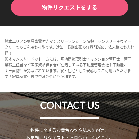
物件リクエストをする
熊本エリアの家具家電付きマンスリーマンション情報！マンスリー＋ウィー
クリーでのご利用も可能です。連泊・長期出張の経費削減に、法人様にも大好
評！
熊本マンスリードットコムには、宅地建物取引士・マンション管理士・管理
業務主任者など国家資格保有者が在籍している不動産管理会社や不動産オー
ナー直物件が掲載されています。寮・社宅として安心してご利用いただけま
す！家具家電付きで単身赴任にも便利です。
CONTACT US
物件に関するお問合わせや法人契約等、
お気軽にリクエスト・お問合わせください。