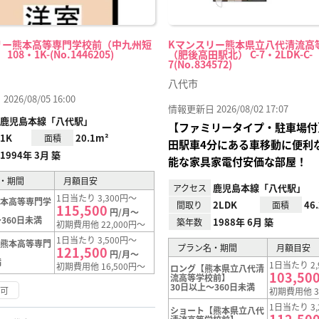
リー熊本高等専門学校前（中九州短
Kマンスリー熊本県立八代清流高
08・1K-(No.1446205)
（肥後高田駅北） C-7・2LDK-C-
7(No.834572)
八代市
26/08/05 16:00
情報更新日 2026/08/02 17:07
鹿児島本線「八代駅」
【ファミリータイプ・駐車場付
1K
20.1m²
面積
田駅車4分にある車移動に便利
1994年 3月 築
能な家具家電付安価な部屋！
・期間
月額目安
鹿児島本線「八代駅」
アクセス
1日当たり 3,300円～
熊本高等専門学
2LDK
46
間取り
面積
115,500
円/月～
360日未満
1988年 6月 築
築年数
初期費用他 22,000円～
1日当たり 3,500円～
【熊本高等専門
プラン名・期間
月額目安
121,500
円/月～
満
1日当たり 2,
初期費用他 16,500円～
ロング【熊本県立八代清
103,50
流高等学校前】
30日以上～360日未満
渉可
初期費用他 3
1日当たり 3,
ショート【熊本県立八代