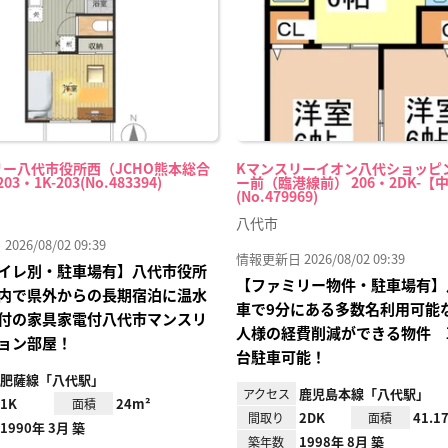
リー八代市役所西（JCHO熊本総合
Kマンスリーイオン八代ショッピ
3・1K-203(No.483394)
ー前（臨港線前） 206・2DK-【
(No.479969)
八代市
26/08/02 09:39
情報更新日 2026/08/02 09:39
イレ別・駐車場有】八代市役所
【ファミリー物件・駐車場有】
内で県外からの長期宿泊に温水
車で9分にある多数名利用可能
付の家具家電付八代市マンスリ
人様の経費削減ができる物件 
ョン部屋！
台駐車可能！
肥薩線「八代駅」
鹿児島本線「八代駅」
アクセス
1K
24m²
面積
2DK
41.1
間取り
面積
1990年 3月 築
1998年 8月 築
築年数