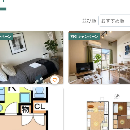
並び順
ンペーン
割引キャンペーン
お気
に入
り登
録