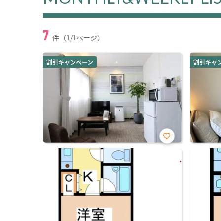
7
件（1/1ページ）
割引キャンペーン
割引キャ
お気
に入
り登
録