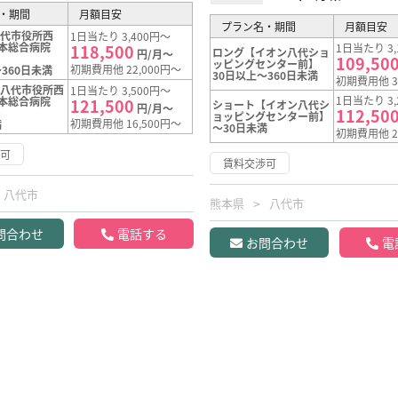
・期間
月額目安
プラン名・期間
月額目安
八代市役所西
1日当たり 3,400円～
熊本総合病院
118,500
1日当たり 3,
ロング【イオン八代ショ
円/月～
109,50
ッピングセンター前】
初期費用他 22,000円～
360日未満
30日以上～360日未満
初期費用他 3
【八代市役所西
1日当たり 3,500円～
1日当たり 3,
熊本総合病院
121,500
ショート【イオン八代シ
円/月～
112,50
ョッピングセンター前】
初期費用他 16,500円～
満
～30日未満
初期費用他 2
渉可
賃料交渉可
八代市
熊本県
八代市
問合わせ
電話する
お問合わせ
電