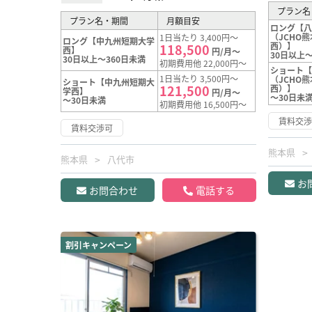
プラン名
プラン名・期間
月額目安
ロング【
（JCHO
1日当たり 3,400円～
ロング【中九州短期大学
西）】
118,500
西】
円/月～
30日以上～
30日以上～360日未満
初期費用他 22,000円～
ショート
1日当たり 3,500円～
（JCHO
ショート【中九州短期大
121,500
西）】
学西】
円/月～
～30日未
～30日未満
初期費用他 16,500円～
賃料交
賃料交渉可
熊本県
熊本県
八代市
お
お問合わせ
電話する
割引キャンペーン