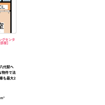
ングセンタ
中部屋】
八代駅へ
な物件で法
車も最大2
7m²