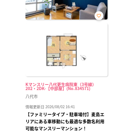
お気
に入
り登
録
Kマンスリー八代更生病院東（3号線）
202・2DK-【中部屋】(No.834571)
八代市
情報更新日 2026/08/02 16:41
【ファミリータイプ・駐車場付】麦島エ
リアにある車移動にも最適な多数名利用
可能なマンスリーマンション！