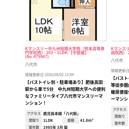
Kマンスリー中九州短期大学西（熊本高等専
Kマンス
門学校西） 203・1LDK-【中部屋】
病院西） 20
(No.479967)
八代市
八代市
情報更新日 20
情報更新日 2026/08/02 13:04
【バスト
【バストイレ別・駐車場あり】肥後高田
等徒歩圏
駅から車で5分 中九州短期大学への便利
暖房便座
なファミリータイプ八代市マンスリーマ
ーマンシ
ンション！
アクセス
鹿児島本線「八代駅」
アクセス
間取り
1LDK
41.8m²
間取り
面積
築年数
1985年 3月 築
築年数