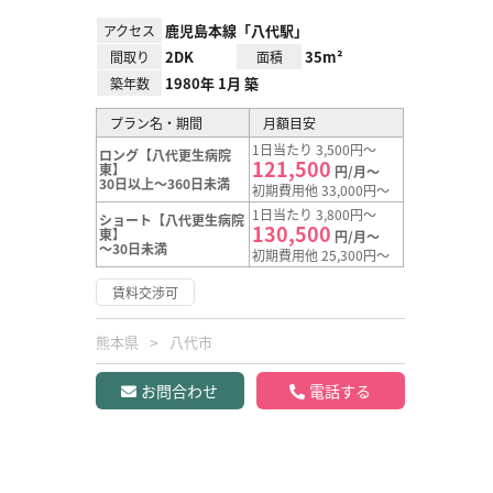
鹿児島本線「八代駅」
アクセス
2DK
35m²
間取り
面積
1980年 1月 築
築年数
プラン名・期間
月額目安
1日当たり 3,500円～
ロング【八代更生病院
121,500
東】
円/月～
30日以上～360日未満
初期費用他 33,000円～
1日当たり 3,800円～
ショート【八代更生病院
130,500
東】
円/月～
～30日未満
初期費用他 25,300円～
賃料交渉可
熊本県
八代市
お問合わせ
電話する