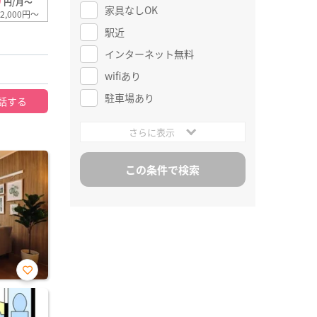
0
円/月～
家具なしOK
2,000円～
駅近
インターネット無料
wifiあり
駐車場あり
話する
さらに表示
お気
に入
り登
録