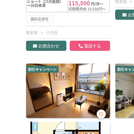
熊本県
ショート【八代高田】
115,500
円/月～
～30日未満
初期費用他 16,500円～
お
賃料交渉可
熊本県
八代市
お問合わせ
電話する
割引キャンペーン
割引キャ
お気
に入
り登
録