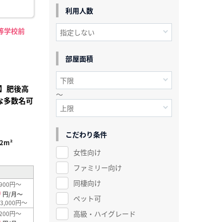
利用人数
等学校前
部屋面積
】肥後高
～
な多数名可
こだわり条件
.2m²
女性向け
ファミリー向け
同棲向け
900円～
0
円/月～
ペット可
3,000円～
高級・ハイグレード
200円～