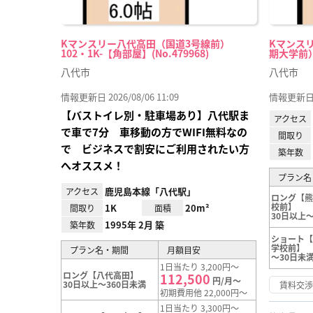
Kマンスリー八代高田（国道3号線前）
Kマンス
102・1K-【角部屋】(No.479968)
期大学前） 1
八代市
八代市
情報更新日 2026/08/06 11:09
情報更新日 20
【バストイレ別・駐車場あり】八代駅ま
アクセス
で車で7分 車移動の方でWIFI無料なの
間取り
で ビジネスで割安にご利用されたい方
築年数
へオススメ！
プラン名
鹿児島本線「八代駅」
アクセス
ロング【
校前】
1K
20m²
間取り
面積
30日以上～
1995年 2月 築
築年数
ショート
学校前】
プラン名・期間
月額目安
～30日未
1日当たり 3,200円～
ロング【八代高田】
112,500
円/月～
30日以上～360日未満
賃料交
初期費用他 22,000円～
1日当たり 3,300円～