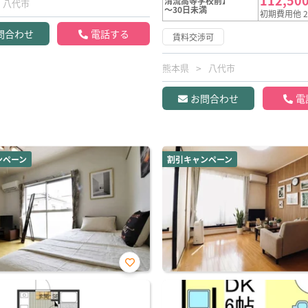
112,50
清流高等学校前】
八代市
～30日未満
初期費用他 2
問合わせ
電話する
賃料交渉可
熊本県
八代市
お問合わせ
電
ンペーン
割引キャンペーン
お気
に入
り登
録