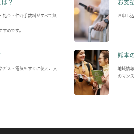
とは？
お支
・礼金・仲介手数料がすべて無
お申し
すすめです。
て
熊本
やガス・電気もすぐに使え、入
地域情
のマン