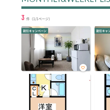
3
件（1/1ページ）
割引キャンペーン
割引キャ
お気
に入
り登
録