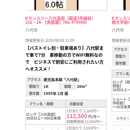
Kマンスリー八代高田（国道3号線前）
Kマンス
102・1K-【角部屋】(No.479968)
期大学前） 1
八代市
八代市
情報更新日 2026/08/09 11:09
情報更新日 20
【バストイレ別・駐車場あり】八代駅ま
アクセス
で車で7分 車移動の方でWIFI無料なの
間取り
で ビジネスで割安にご利用されたい方
築年数
へオススメ！
プラン名
鹿児島本線「八代駅」
アクセス
ロング【
校前】
1K
20m²
間取り
面積
30日以上～
1995年 2月 築
築年数
ショート
学校前】
プラン名・期間
月額目安
～30日未
1日当たり 3,200円～
ロング【八代高田】
112,500
円/月～
30日以上～360日未満
大学近
初期費用他 22,000円～
1日当たり 3,300円～