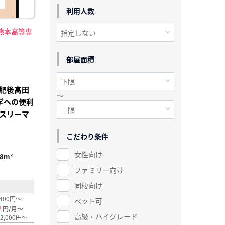
利用人数
熊本高等専
】
部屋面積
肥後高田
～
学への便利
スリーマ
こだわり条件
女性向け
.8m²
ファミリー向け
同棲向け
400円～
ペット可
0
円/月～
高級・ハイグレード
2,000円～