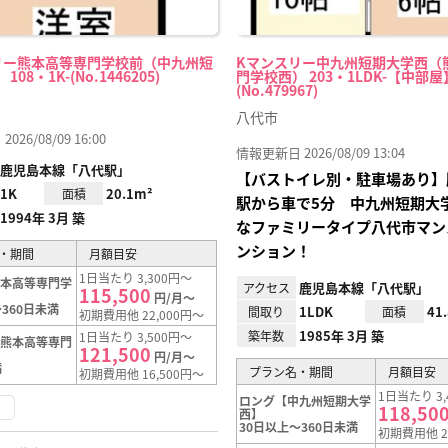
リー熊本高等専門学校前（中九州短
Kマンスリー中九州短期大学西（
08・1K-(No.1446205)
門学校西） 203・1LDK-【中部屋
(No.479967)
八代市
26/08/09 16:00
情報更新日 2026/08/09 13:04
鹿児島本線「八代駅」
【バストイレ別・駐車場あり】
1K
20.1m²
面積
駅から車で5分 中九州短期大
1994年 3月 築
なファミリータイプ八代市マン
ンション！
・期間
月額目安
1日当たり 3,300円～
熊本高等専門学
鹿児島本線「八代駅」
アクセス
115,500
円/月～
360日未満
1LDK
41
間取り
面積
初期費用他 22,000円～
1985年 3月 築
築年数
1日当たり 3,500円～
【熊本高等専門
121,500
円/月～
満
プラン名・期間
月額目安
初期費用他 16,500円～
1日当たり 3,
ロング【中九州短期大学
く
118,50
西】
30日以上～360日未満
初期費用他 2