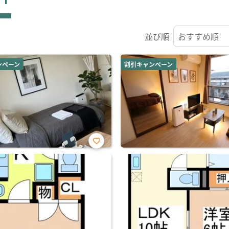
並び順
ンペーン
割引キャンペーン
お気
に入
り登
録