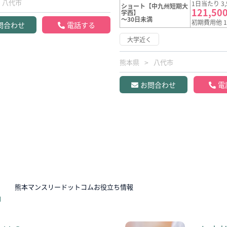
八代市
1日当たり 3,
ショート【中九州短期大
121,50
学西】
～30日未満
初期費用他 1
問合わせ
電話する
大学近く
熊本県
八代市
お問合わせ
電
N
熊本マンスリードットコムお役立ち情報