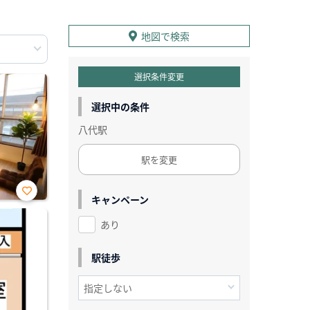
地図で検索
選択条件変更
選択中の条件
八代駅
駅を変更
キャンペーン
お気
に入
あり
り登
録
駅徒歩