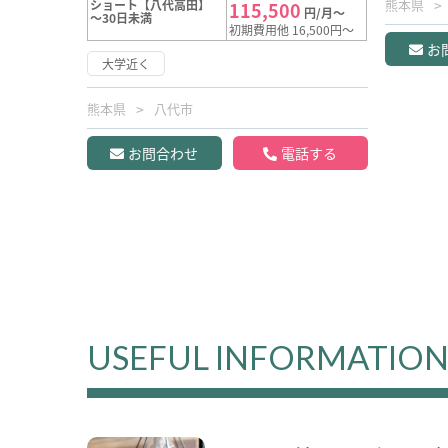
熊本県
ショート【八代高田】
115,500
円/月～
～30日未満
初期費用他 16,500円～
お
大学近く
熊本県
八代市
お問合わせ
電話する
USEFUL INFORMATIO