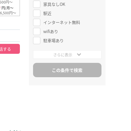
500円～
家具なしOK
0
円/月～
駅近
6,500円～
インターネット無料
wifiあり
駐車場あり
話する
さらに表示