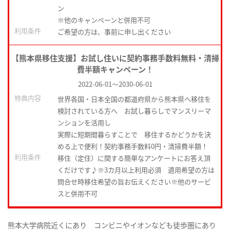
ン
※他のキャンペーンと併用不可
利用条件
ご希望の方は、事前に申し出ください
【熊本県移住支援】お試し住いに契約事務手数料無料・清掃
費半額キャンペーン！
2022-06-01
～
2030-06-01
特典内容
世界各国・日本全国の都道府県から熊本県へ移住を
検討されている方へ お試し暮らしでマンスリーマ
ンションを活用し
実際に短期間暮らすことで 移住するかどうかを決
める上で便利！契約事務手数料0円・清掃費半額！
利用条件
移住（定住）に関する簡単なアンケートにお答え頂
くだけです♪※3カ月以上利用必須 適用希望の方は
問合せ時移住希望の旨お伝えください※他のサービ
スと併用不可
熊本大学病院近くにあり コンビニやイオンなども徒歩圏にあり