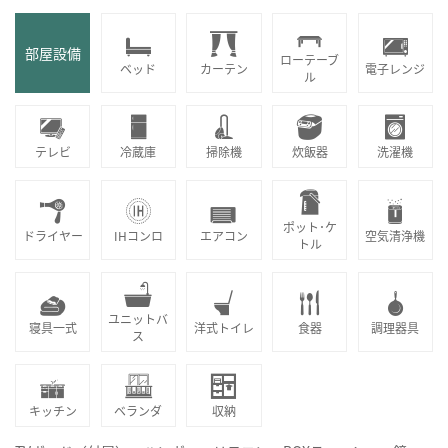
部屋設備
ローテーブ
ベッド
カーテン
電子レンジ
ル
テレビ
冷蔵庫
掃除機
炊飯器
洗濯機
ポット･ケ
ドライヤー
IHコンロ
エアコン
空気清浄機
トル
ユニットバ
寝具一式
洋式トイレ
食器
調理器具
ス
キッチン
ベランダ
収納