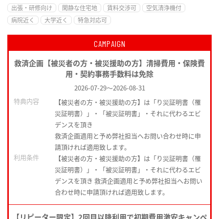
出張・研修向け
閑静な住宅地
賃料交渉可
空気清浄機付
病院近く
大学近く
特急対応可
CAMPAIGN
救済企画【被災者の方・被災援助の方】清掃費用・保険費
用・契約事務手数料は免除
2026-07-29
～
2026-08-31
特典内容
【被災者の方・被災援助の方】は「り災証明書（罹
災証明書）」・「被災証明書」・それに代わるエビ
デンスを頂き
救済企画適用と予め弊社担当へお問い合わせ時に申
請頂ければ適用致します。
利用条件
【被災者の方・被災援助の方】は「り災証明書（罹
災証明書）」・「被災証明書」・それに代わるエビ
デンスを頂き 救済企画適用と予め弊社担当へお問い
合わせ時に申請頂ければ適用致します。
【リピーター限定】2回目以降利用で初期費用激安キャンペ