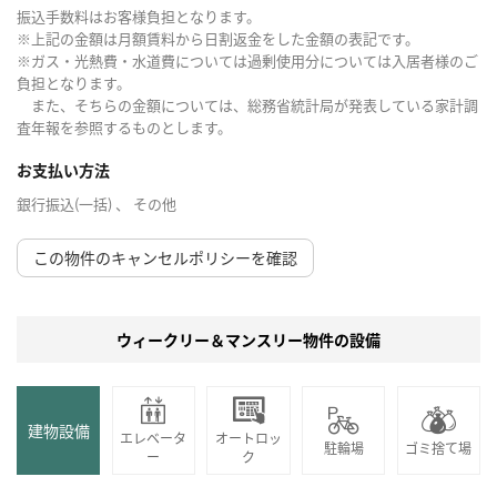
振込手数料はお客様負担となります。
※上記の金額は月額賃料から日割返金をした金額の表記です。
※ガス・光熱費・水道費については過剰使用分については入居者様のご
負担となります。
また、そちらの金額については、総務省統計局が発表している家計調
査年報を参照するものとします。
お支払い方法
銀行振込(一括) 、 その他
この物件のキャンセルポリシーを確認
ウィークリー＆マンスリー物件の設備
建物設備
エレベータ
オートロッ
駐輪場
ゴミ捨て場
ー
ク