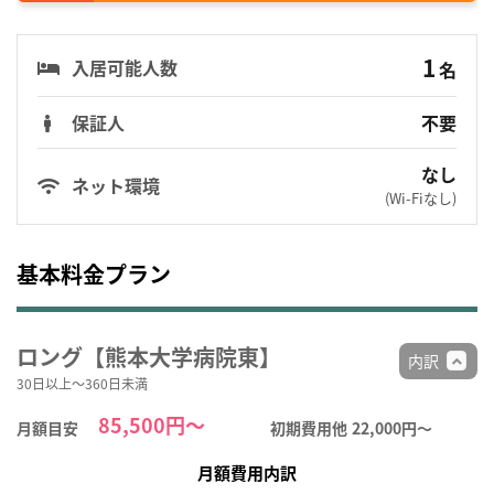
1
入居可能人数
名
保証人
不要
なし
ネット環境
(Wi-Fiなし)
基本料金プラン
ロング【熊本大学病院東】
内訳
30日以上～360日未満
85,500円～
月額目安
初期費用他
22,000円〜
月額費用内訳