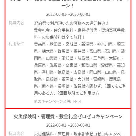
ーン！
2022-06-01
～
2030-06-01
特典内容
37府県で利用頂いたお客様への還元特典♪
敷金礼金・仲介手数料・寝具提供代・契約事務手数
料・火災保険料は全て無料！
利用条件
青森県・秋田県・宮城県・新潟県・神奈川県・埼玉
県・栃木県・群馬県・福井県・富山県・石川県・静
岡県・山梨県・愛知県・岐阜県・三重県・大阪府・
兵庫県・滋賀県・奈良県・和歌山県・愛媛県・高知
県・香川県・徳島県・広島県・岡山県・山口県・鳥
取県・島根県・福岡県・大分県・宮崎県・鹿児島
県・熊本県・長崎県・佐賀県内問わず、1回でもご利
用のある方、2回目以降のご利用の方
他のキャンペーンと併用不可
火災保険料・管理費・敷金礼金ゼロゼロキャンペーン
2022-06-01
～
2030-06-01
特典内容
火災保険料・管理費・敷金礼金ゼロゼロキャンペー