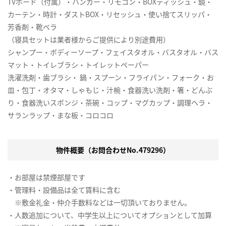
TVボード（付属）・ハンガー・リモコン・BOXティッシュ・鏡・
カーテン・時計・ダストBOX・リセッシュ・使い捨てスリッパ・
芳香剤・靴ベラ
（寝具セットは業者様からご提供により別途費用）
シャンプー・ボディーソープ・フェイスタオル・バスタオル・バス
マット・トイレブラシ・トイレットペーパー
洗濯洗剤・歯ブラシ・ 鍋・スプーン・フライパン・フォーク・お
皿・包丁・オタマ・しゃもじ・汁椀・食器洗い洗剤・箸・どんぶ
り・食器洗いスポンジ・茶碗・コップ・マグカップ・調理ヘラ・
サランラップ・まな板・コロコロ
物件概要（お問合わせNo.479296）
・お部屋は禁煙部屋です
・管理料・設備品は全て賃料に含む
※敷金礼金・仲介手数料などは一切頂いておりません。
・人数追加について、中学生以上についてオプションとして加算