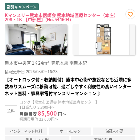
割引キャンペーン
Kマンスリー熊本市医師会 熊本地域医療センター（本庄）
208・1K-【中部屋】(No.544604)
お気
に入
り登
録
熊本市中央区
1K
24m²
豊肥本線 南熊本駅
情報更新日 2026/08/09 16:23
【オートロック付・収納棚付】熊本中心街や施設なども近隣に多
数ありスムーズに移動可能、過ごしやすく利便性の高いインター
ネット無料・家具家電付マンスリーマンション♪
ロング【熊本市医師会 熊本地域医療センター】
1日当たり 2,300円～
賃料
85,500
月額目安
円～
初期費用他 22,000円～
インターネット無料
オートロック
保証人不要
風呂･トイレ別
家具付賃貸