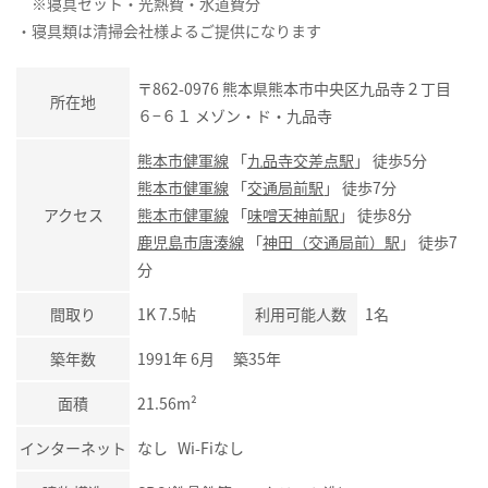
※寝具セット・光熱費・水道費分
・寝具類は清掃会社様よるご提供になります
〒862-0976 熊本県熊本市中央区九品寺２丁目
所在地
６−６１ メゾン・ド・九品寺
熊本市健軍線
「
九品寺交差点駅
」 徒歩5分
熊本市健軍線
「
交通局前駅
」 徒歩7分
アクセス
熊本市健軍線
「
味噌天神前駅
」 徒歩8分
鹿児島市唐湊線
「
神田（交通局前）駅
」 徒歩7
分
間取り
1K 7.5帖
利用可能人数
1名
築年数
1991年 6月 築35年
面積
21.56m²
インターネット
なし Wi-Fiなし