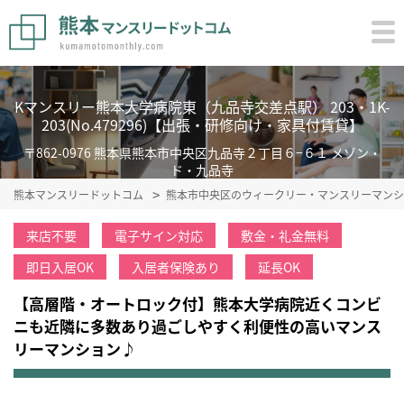
Kマンスリー熊本大学病院東（九品寺交差点駅） 203・1K-
203(No.479296)【出張・研修向け・家具付賃貸】
〒862-0976 熊本県熊本市中央区九品寺２丁目６−６１ メゾン・
ド・九品寺
熊本マンスリードットコム
熊本市中央区のウィークリー・マンスリーマンシ
来店不要
電子サイン対応
敷金・礼金無料
即日入居OK
入居者保険あり
延長OK
【高層階・オートロック付】熊本大学病院近くコンビ
ニも近隣に多数あり過ごしやすく利便性の高いマンス
リーマンション♪