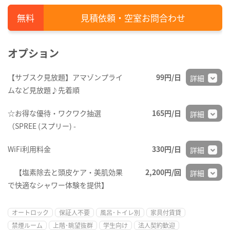
見積依頼・空室お問合わせ
オプション
【サブスク見放題】アマゾンプライ
99円/日
詳細
ムなど見放題♪先着順
☆お得な優待・ワクワク抽選
165円/日
詳細
（SPREE (スプリー) -
WiFi利用料金
330円/日
詳細
【塩素除去と頭皮ケア・美肌効果
2,200円/回
詳細
で快適なシャワー体験を提供】
オートロック
保証人不要
風呂･トイレ別
家具付賃貸
禁煙ルーム
上階･眺望抜群
学生向け
法人契約歓迎