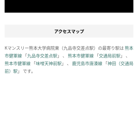
アクセスマップ
Kマンスリー熊本大学病院東（九品寺交差点駅）の最寄り駅は
熊本
市健軍線
「
九品寺交差点駅
」 、
熊本市健軍線
「
交通局前駅
」 、
熊本市健軍線
「
味噌天神前駅
」 、
鹿児島市唐湊線
「
神田（交通局
前）駅
」 です。