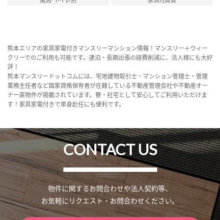
熊本エリアの家具家電付きマンスリーマンション情報！マンスリー＋ウィー
クリーでのご利用も可能です。連泊・長期出張の経費削減に、法人様にも大好
評！
熊本マンスリードットコムには、宅地建物取引士・マンション管理士・管理
業務主任者など国家資格保有者が在籍している不動産管理会社や不動産オー
ナー直物件が掲載されています。寮・社宅として安心してご利用いただけま
す！家具家電付きで単身赴任にも便利です。
CONTACT US
物件に関するお問合わせや法人契約等、
お気軽にリクエスト・お問合わせください。