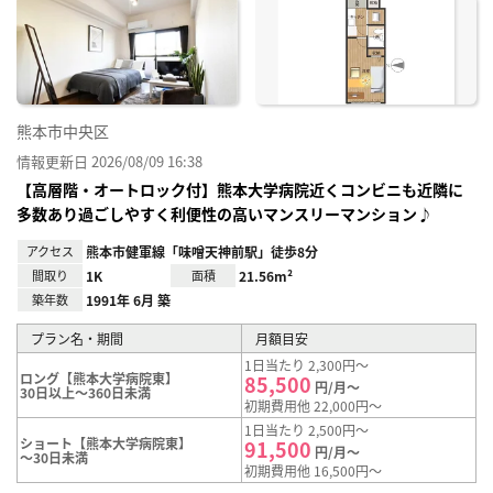
に入
り登
録
熊本市中央区
情報更新日 2026/08/09 16:38
【高層階・オートロック付】熊本大学病院近くコンビニも近隣に
多数あり過ごしやすく利便性の高いマンスリーマンション♪
アクセス
熊本市健軍線「味噌天神前駅」徒歩8分
間取り
1K
面積
21.56m²
築年数
1991年 6月 築
プラン名・期間
月額目安
1日当たり 2,300円～
ロング【熊本大学病院東】
85,500
円/月～
30日以上～360日未満
初期費用他 22,000円～
1日当たり 2,500円～
ショート【熊本大学病院東】
91,500
円/月～
～30日未満
初期費用他 16,500円～