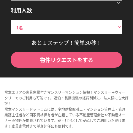
利用人数
あと１ステップ！簡単30秒！
物件リクエストをする
熊本エリアの家具家電付きマンスリーマンション情報！マンスリー＋ウィー
クリーでのご利用も可能です。連泊・長期出張の経費削減に、法人様にも大好
評！
熊本マンスリードットコムには、宅地建物取引士・マンション管理士・管理
業務主任者など国家資格保有者が在籍している不動産管理会社や不動産オー
ナー直物件が掲載されています。寮・社宅として安心してご利用いただけま
す！家具家電付きで単身赴任にも便利です。