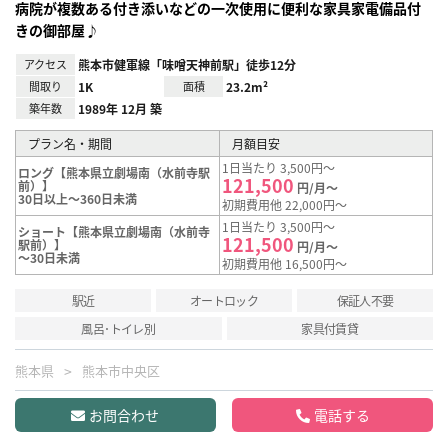
病院が複数ある付き添いなどの一次使用に便利な家具家電備品付
きの御部屋♪
アクセス
熊本市健軍線「味噌天神前駅」徒歩12分
間取り
1K
面積
23.2m²
築年数
1989年 12月 築
プラン名・期間
月額目安
1日当たり 3,500円～
ロング【熊本県立劇場南（水前寺駅
121,500
前）】
円/月～
30日以上～360日未満
初期費用他 22,000円～
1日当たり 3,500円～
ショート【熊本県立劇場南（水前寺
121,500
駅前）】
円/月～
～30日未満
初期費用他 16,500円～
駅近
オートロック
保証人不要
風呂･トイレ別
家具付賃貸
熊本県
熊本市中央区
お問合わせ
電話する