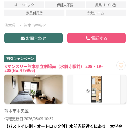
オートロック
保証人不要
風呂･トイレ別
家具付賃貸
禁煙ルーム
熊本県
熊本市中央区
お問合わせ
電話する
割引キャンペーン
Kマンスリー熊本県立劇場南（水前寺駅前） 208・1K-
208(No.479966)
お気
に入
り登
録
熊本市中央区
情報更新日 2026/08/09 10:32
【バストイレ別・オートロック付】水前寺駅近くにあり 大学や