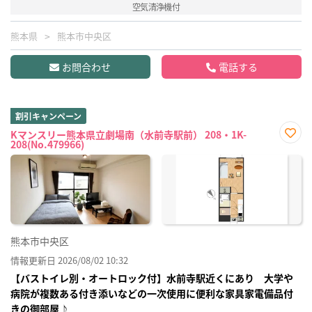
空気清浄機付
熊本県
熊本市中央区
お問合わせ
電話する
割引キャンペーン
Kマンスリー熊本県立劇場南（水前寺駅前） 208・1K-
208(No.479966)
お気
に入
り登
録
熊本市中央区
情報更新日 2026/08/02 10:32
【バストイレ別・オートロック付】水前寺駅近くにあり 大学や
病院が複数ある付き添いなどの一次使用に便利な家具家電備品付
きの御部屋♪