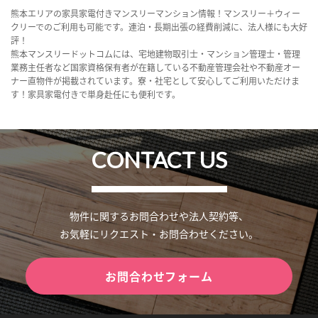
熊本エリアの家具家電付きマンスリーマンション情報！マンスリー＋ウィー
クリーでのご利用も可能です。連泊・長期出張の経費削減に、法人様にも大好
評！
熊本マンスリードットコムには、宅地建物取引士・マンション管理士・管理
業務主任者など国家資格保有者が在籍している不動産管理会社や不動産オー
ナー直物件が掲載されています。寮・社宅として安心してご利用いただけま
す！家具家電付きで単身赴任にも便利です。
CONTACT US
物件に関するお問合わせや法人契約等、
お気軽にリクエスト・お問合わせください。
お問合わせフォーム