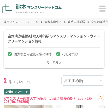
熊本マンスリードットコム
熊本市中央区
味噌天神前駅
空気清浄機
空気清浄機付/味噌天神前駅のマンスリーマンション・ウィー
クリーマンション情報
清潔な室内空気を常に維持
花粉対策◎
もっと見る
2
件（1/1ページ）
割引キャンペーン
Kマンスリー熊本大学病院東（九品寺交差点駅） 203・1K-
203(No.479296)
お気
に入