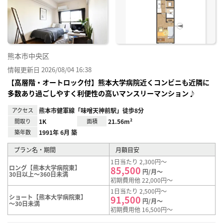
り登
録
熊本市中央区
情報更新日 2026/08/04 16:38
【高層階・オートロック付】熊本大学病院近くコンビニも近隣に
多数あり過ごしやすく利便性の高いマンスリーマンション♪
アクセス
熊本市健軍線「味噌天神前駅」徒歩8分
間取り
1K
面積
21.56m²
築年数
1991年 6月 築
プラン名・期間
月額目安
1日当たり 2,300円～
ロング【熊本大学病院東】
85,500
円/月～
30日以上～360日未満
初期費用他 22,000円～
1日当たり 2,500円～
ショート【熊本大学病院東】
91,500
円/月～
～30日未満
初期費用他 16,500円～