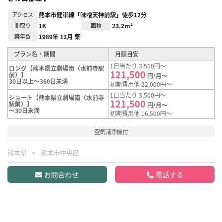
アクセス
熊本市健軍線「味噌天神前駅」徒歩12分
間取り
1K
面積
23.2m²
築年数
1989年 12月 築
プラン名・期間
月額目安
1日当たり 3,500円～
ロング【熊本県立劇場南（水前寺駅
121,500
前）】
円/月～
30日以上～360日未満
初期費用他 22,000円～
1日当たり 3,500円～
ショート【熊本県立劇場南（水前寺
121,500
駅前）】
円/月～
～30日未満
初期費用他 16,500円～
空気清浄機付
熊本県
熊本市中央区
お問合わせ
電話する