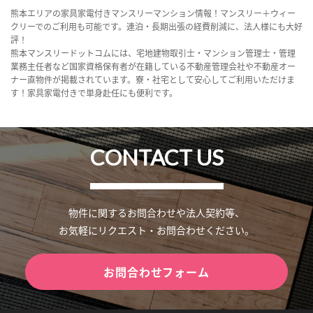
熊本エリアの家具家電付きマンスリーマンション情報！マンスリー＋ウィー
クリーでのご利用も可能です。連泊・長期出張の経費削減に、法人様にも大好
評！
熊本マンスリードットコムには、宅地建物取引士・マンション管理士・管理
業務主任者など国家資格保有者が在籍している不動産管理会社や不動産オー
ナー直物件が掲載されています。寮・社宅として安心してご利用いただけま
す！家具家電付きで単身赴任にも便利です。
CONTACT US
物件に関するお問合わせや法人契約等、
お気軽にリクエスト・お問合わせください。
お問合わせフォーム