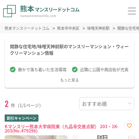
熊本マンスリードットコム
熊本市中央区
味噌天神前駅
閑静な住宅
閑静な住宅地/味噌天神前駅のマンスリーマンション・ウィー
クリーマンション情報
静かで落ち着いた生活環境
近隣に公園や商店街が充実
もっと見る
2
件（1/1ページ）
割引キャンペーン
Kマンスリー熊本大学病院東（九品寺交差点駅） 203・1K-
203(No.479296)
お気
に入