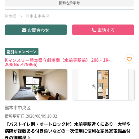
閑静な住宅地
熊本県
熊本市中央区
お問合わせ
電話する
割引キャンペーン
Kマンスリー熊本県立劇場南（水前寺駅前） 208・1K-
208(No.479966)
お気
に入
り登
録
熊本市中央区
情報更新日 2026/08/09 10:32
【バストイレ別・オートロック付】水前寺駅近くにあり 大学や
病院が複数ある付き添いなどの一次使用に便利な家具家電備品付
きの御部屋♪