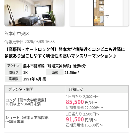
り登
録
熊本市中央区
情報更新日 2026/08/09 16:38
【高層階・オートロック付】熊本大学病院近くコンビニも近隣に
多数あり過ごしやすく利便性の高いマンスリーマンション♪
アクセス
熊本市健軍線「味噌天神前駅」徒歩8分
間取り
1K
面積
21.56m²
築年数
1991年 6月 築
プラン名・期間
月額目安
1日当たり 2,300円～
ロング【熊本大学病院東】
85,500
円/月～
30日以上～360日未満
初期費用他 22,000円～
1日当たり 2,500円～
ショート【熊本大学病院東】
91,500
円/月～
～30日未満
初期費用他 16,500円～