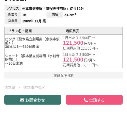
アクセス
熊本市健軍線「味噌天神前駅」徒歩12分
間取り
1K
面積
23.2m²
築年数
1989年 12月 築
プラン名・期間
月額目安
1日当たり 3,500円～
ロング【熊本県立劇場南（水前寺駅
121,500
前）】
円/月～
30日以上～360日未満
初期費用他 22,000円～
1日当たり 3,500円～
ショート【熊本県立劇場南（水前寺
121,500
駅前）】
円/月～
～30日未満
初期費用他 16,500円～
閑静な住宅地
熊本県
熊本市中央区
お問合わせ
電話する