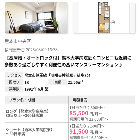
に入
り登
録
熊本市中央区
情報更新日 2026/08/09 16:38
【高層階・オートロック付】熊本大学病院近くコンビニも近隣に
多数あり過ごしやすく利便性の高いマンスリーマンション♪
アクセス
熊本市健軍線「味噌天神前駅」徒歩8分
間取り
1K
面積
21.56m²
築年数
1991年 6月 築
プラン名・期間
月額目安
1日当たり 2,300円～
ロング【熊本大学病院東】
85,500
円/月～
30日以上～360日未満
初期費用他 22,000円～
1日当たり 2,500円～
ショート【熊本大学病院東】
91,500
円/月～
～30日未満
初期費用他 16,500円～