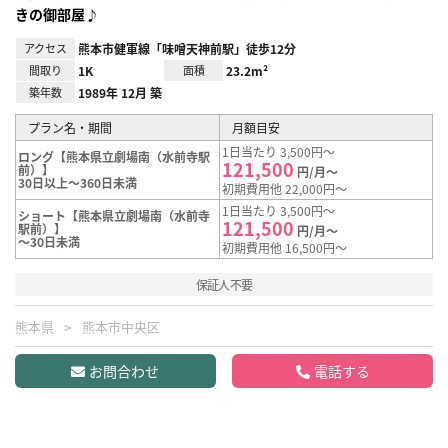
きの御部屋♪
アクセス
熊本市健軍線「味噌天神前駅」徒歩12分
間取り
1K
面積
23.2m²
築年数
1989年 12月 築
プラン名・期間
月額目安
1日当たり 3,500円～
ロング【熊本県立劇場南（水前寺駅
121,500
前）】
円/月～
30日以上～360日未満
初期費用他 22,000円～
1日当たり 3,500円～
ショート【熊本県立劇場南（水前寺
121,500
駅前）】
円/月～
～30日未満
初期費用他 16,500円～
保証人不要
熊本県
熊本市中央区
お問合わせ
電話する