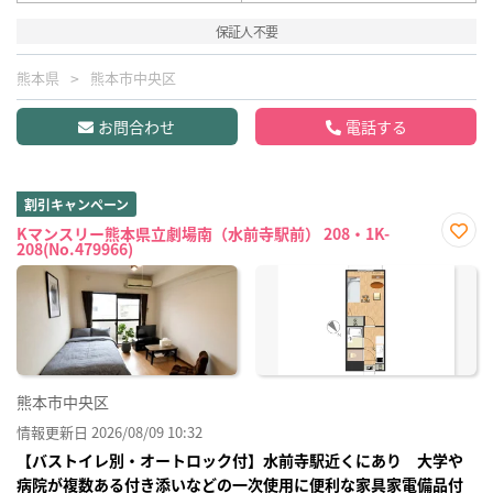
保証人不要
熊本県
熊本市中央区
お問合わせ
電話する
割引キャンペーン
Kマンスリー熊本県立劇場南（水前寺駅前） 208・1K-
208(No.479966)
お気
に入
り登
録
熊本市中央区
情報更新日 2026/08/09 10:32
【バストイレ別・オートロック付】水前寺駅近くにあり 大学や
病院が複数ある付き添いなどの一次使用に便利な家具家電備品付