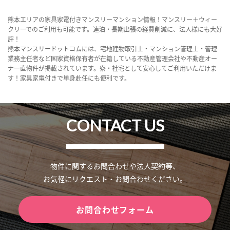
熊本エリアの家具家電付きマンスリーマンション情報！マンスリー＋ウィー
クリーでのご利用も可能です。連泊・長期出張の経費削減に、法人様にも大好
評！
熊本マンスリードットコムには、宅地建物取引士・マンション管理士・管理
業務主任者など国家資格保有者が在籍している不動産管理会社や不動産オー
ナー直物件が掲載されています。寮・社宅として安心してご利用いただけま
す！家具家電付きで単身赴任にも便利です。
CONTACT US
物件に関するお問合わせや法人契約等、
お気軽にリクエスト・お問合わせください。
お問合わせフォーム