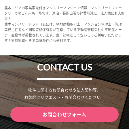
熊本エリアの家具家電付きマンスリーマンション情報！マンスリー＋ウィー
クリーでのご利用も可能です。連泊・長期出張の経費削減に、法人様にも大好
評！
熊本マンスリードットコムには、宅地建物取引士・マンション管理士・管理
業務主任者など国家資格保有者が在籍している不動産管理会社や不動産オー
ナー直物件が掲載されています。寮・社宅として安心してご利用いただけま
す！家具家電付きで単身赴任にも便利です。
CONTACT US
物件に関するお問合わせや法人契約等、
お気軽にリクエスト・お問合わせください。
お問合わせフォーム