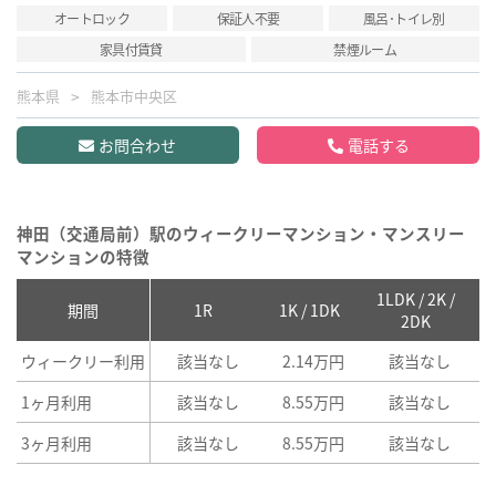
オートロック
保証人不要
風呂･トイレ別
家具付賃貸
禁煙ルーム
熊本県
熊本市中央区
お問合わせ
電話する
神田（交通局前）駅のウィークリーマンション・マンスリー
マンションの特徴
1LDK / 2K /
2
期間
1R
1K / 1DK
2DK
ウィークリー利用
該当なし
2.14万円
該当なし
1ヶ月利用
該当なし
8.55万円
該当なし
3ヶ月利用
該当なし
8.55万円
該当なし