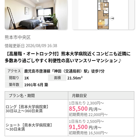
に入
り登
録
熊本市中央区
情報更新日 2026/08/09 16:38
【高層階・オートロック付】熊本大学病院近くコンビニも近隣に
多数あり過ごしやすく利便性の高いマンスリーマンション♪
アクセス
鹿児島市唐湊線「神田（交通局前）駅」徒歩7分
間取り
1K
面積
21.56m²
築年数
1991年 6月 築
プラン名・期間
月額目安
1日当たり 2,300円～
ロング【熊本大学病院東】
85,500
円/月～
30日以上～360日未満
初期費用他 22,000円～
1日当たり 2,500円～
ショート【熊本大学病院東】
91,500
円/月～
～30日未満
初期費用他 16,500円～