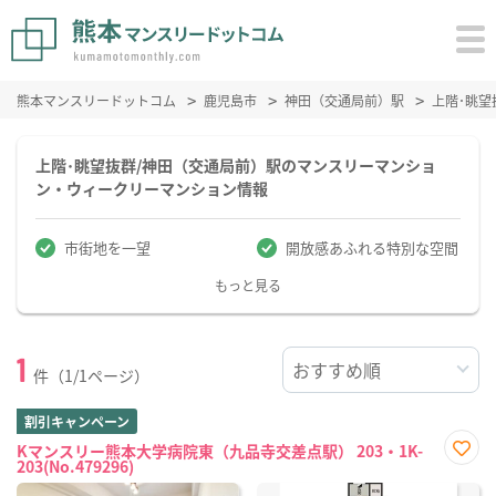
熊本マンスリードットコム
鹿児島市
神田（交通局前）駅
上階･眺
上階･眺望抜群/神田（交通局前）駅のマンスリーマンショ
ン・ウィークリーマンション情報
市街地を一望
開放感あふれる特別な空間
もっと見る
1
件（1/1ページ）
割引キャンペーン
Kマンスリー熊本大学病院東（九品寺交差点駅） 203・1K-
203(No.479296)
お気
に入