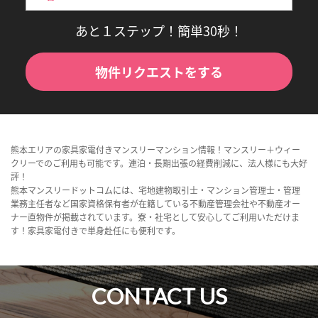
あと１ステップ！簡単30秒！
物件リクエストをする
熊本エリアの家具家電付きマンスリーマンション情報！マンスリー＋ウィー
クリーでのご利用も可能です。連泊・長期出張の経費削減に、法人様にも大好
評！
熊本マンスリードットコムには、宅地建物取引士・マンション管理士・管理
業務主任者など国家資格保有者が在籍している不動産管理会社や不動産オー
ナー直物件が掲載されています。寮・社宅として安心してご利用いただけま
す！家具家電付きで単身赴任にも便利です。
CONTACT US