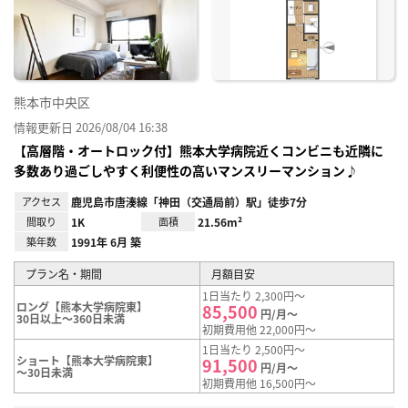
り登
録
熊本市中央区
情報更新日 2026/08/04 16:38
【高層階・オートロック付】熊本大学病院近くコンビニも近隣に
多数あり過ごしやすく利便性の高いマンスリーマンション♪
アクセス
鹿児島市唐湊線「神田（交通局前）駅」徒歩7分
間取り
1K
面積
21.56m²
築年数
1991年 6月 築
プラン名・期間
月額目安
1日当たり 2,300円～
ロング【熊本大学病院東】
85,500
円/月～
30日以上～360日未満
初期費用他 22,000円～
1日当たり 2,500円～
ショート【熊本大学病院東】
91,500
円/月～
～30日未満
初期費用他 16,500円～