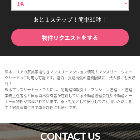
あと１ステップ！簡単30秒！
物件リクエストをする
熊本エリアの家具家電付きマンスリーマンション情報！マンスリー＋ウィー
クリーでのご利用も可能です。連泊・長期出張の経費削減に、法人様にも大好
評！
熊本マンスリードットコムには、宅地建物取引士・マンション管理士・管理
業務主任者など国家資格保有者が在籍している不動産管理会社や不動産オー
ナー直物件が掲載されています。寮・社宅として安心してご利用いただけま
す！家具家電付きで単身赴任にも便利です。
CONTACT US