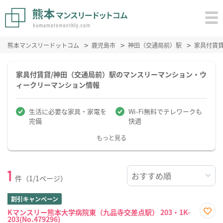
熊本マンスリードットコム
鹿児島市
神田（交通局前）駅
家具付賃
家具付賃貸/神田（交通局前）駅のマンスリーマンション・ウ
ィークリーマンション情報
生活に必要な家具・家電を
Wi-Fi無料でテレワークも
完備
快適
もっと見る
1
件（1/1ページ）
割引キャンペーン
Kマンスリー熊本大学病院東（九品寺交差点駅） 203・1K-
203(No.479296)
お気