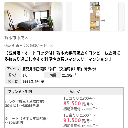
に入
り登
録
熊本市中央区
情報更新日 2026/08/09 16:38
【高層階・オートロック付】熊本大学病院近くコンビニも近隣に
多数あり過ごしやすく利便性の高いマンスリーマンション♪
アクセス
鹿児島市唐湊線「神田（交通局前）駅」徒歩7分
間取り
1K
面積
21.56m²
築年数
1991年 6月 築
プラン名・期間
月額目安
1日当たり 2,300円～
ロング【熊本大学病院東】
85,500
円/月～
30日以上～360日未満
初期費用他 22,000円～
1日当たり 2,500円～
ショート【熊本大学病院東】
91,500
円/月～
～30日未満
初期費用他 16,500円～