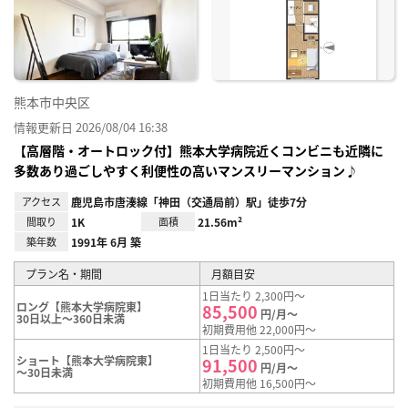
り登
録
熊本市中央区
情報更新日 2026/08/04 16:38
【高層階・オートロック付】熊本大学病院近くコンビニも近隣に
多数あり過ごしやすく利便性の高いマンスリーマンション♪
アクセス
鹿児島市唐湊線「神田（交通局前）駅」徒歩7分
間取り
1K
面積
21.56m²
築年数
1991年 6月 築
プラン名・期間
月額目安
1日当たり 2,300円～
ロング【熊本大学病院東】
85,500
円/月～
30日以上～360日未満
初期費用他 22,000円～
1日当たり 2,500円～
ショート【熊本大学病院東】
91,500
円/月～
～30日未満
初期費用他 16,500円～