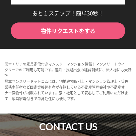
あと１ステップ！簡単30秒！
物件リクエストをする
熊本エリアの家具家電付きマンスリーマンション情報！マンスリー＋ウィー
クリーでのご利用も可能です。連泊・長期出張の経費削減に、法人様にも大好
評！
熊本マンスリードットコムには、宅地建物取引士・マンション管理士・管理
業務主任者など国家資格保有者が在籍している不動産管理会社や不動産オー
ナー直物件が掲載されています。寮・社宅として安心してご利用いただけま
す！家具家電付きで単身赴任にも便利です。
CONTACT US