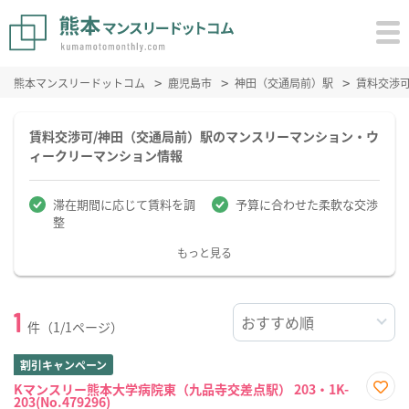
熊本マンスリードットコム
鹿児島市
神田（交通局前）駅
賃料交渉
賃料交渉可/神田（交通局前）駅のマンスリーマンション・ウ
ィークリーマンション情報
滞在期間に応じて賃料を調
予算に合わせた柔軟な交渉
整
もっと見る
1
件（1/1ページ）
割引キャンペーン
Kマンスリー熊本大学病院東（九品寺交差点駅） 203・1K-
203(No.479296)
お気