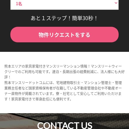
あと１ステップ！簡単30秒！
物件リクエストをする
熊本エリアの家具家電付きマンスリーマンション情報！マンスリー＋ウィー
クリーでのご利用も可能です。連泊・長期出張の経費削減に、法人様にも大好
評！
熊本マンスリードットコムには、宅地建物取引士・マンション管理士・管理
業務主任者など国家資格保有者が在籍している不動産管理会社や不動産オー
ナー直物件が掲載されています。寮・社宅として安心してご利用いただけま
す！家具家電付きで単身赴任にも便利です。
CONTACT US