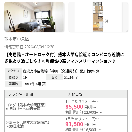
に入
り登
録
熊本市中央区
情報更新日 2026/08/04 16:38
【高層階・オートロック付】熊本大学病院近くコンビニも近隣に
多数あり過ごしやすく利便性の高いマンスリーマンション♪
アクセス
鹿児島市唐湊線「神田（交通局前）駅」徒歩7分
間取り
1K
面積
21.56m²
築年数
1991年 6月 築
プラン名・期間
月額目安
1日当たり 2,300円～
ロング【熊本大学病院東】
85,500
円/月～
30日以上～360日未満
初期費用他 22,000円～
1日当たり 2,500円～
ショート【熊本大学病院東】
91,500
円/月～
～30日未満
初期費用他 16,500円～