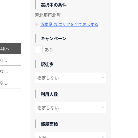
選択中の条件
葦北郡芦北町
熊本県 の エリアを全て表示する
キャンペーン
/ 4K～
あり
なし
駅徒歩
なし
なし
利用人数
部屋面積