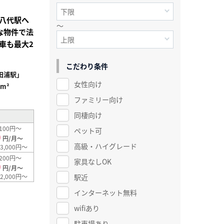
八代駅へ
～
な物件で法
車も最大2
こだわり条件
田浦駅」
女性向け
7m²
ファミリー向け
同棲向け
100円～
ペット可
0
円/月～
高級・ハイグレード
3,000円～
200円～
家具なしOK
0
円/月～
駅近
2,000円～
インターネット無料
wifiあり
駐車場あり