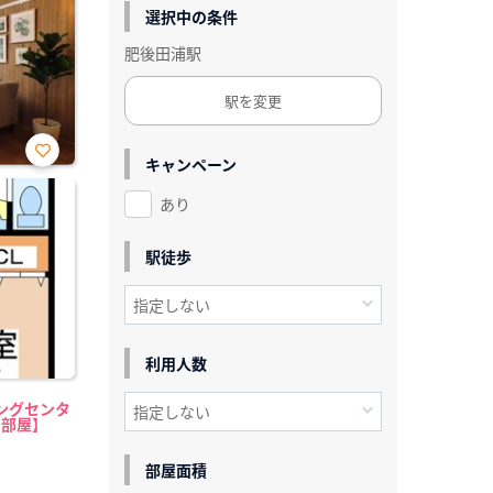
選択中の条件
肥後田浦駅
駅を変更
キャンペーン
お気
に入
あり
り登
録
駅徒歩
利用人数
ングセンタ
中部屋】
部屋面積