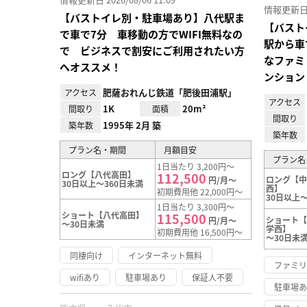
情報更新日 20
【バストイレ別・駐車場あり】八代駅ま
【バスト
で車で7分 車移動の方でWIFI無料なの
駅から車
で ビジネスで割安にご利用されたい方
なファミ
へオススメ！
ンション
肥薩おれんじ鉄道「肥後田浦駅」
アクセス
アクセス
1K
20m²
間取り
面積
間取り
1995年 2月 築
築年数
築年数
プラン名・期間
月額目安
プラン名
1日当たり 3,200円～
ロング【八代高田】
112,500
ロング【
円/月～
30日以上～360日未満
西】
初期費用他 22,000円～
30日以上～
1日当たり 3,300円～
ショート【八代高田】
115,500
ショート
円/月～
～30日未満
学西】
初期費用他 16,500円～
～30日未
同棲向け
インターネット無料
ファミ
wifiあり
駐車場あり
保証人不要
駐車場