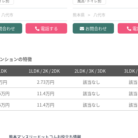
イレ別
風呂･トイレ別
八代市
熊本県
八代市
問合わせ
電話する
お問合わせ
電
ンションの特徴
 1DK
1LDK / 2K / 2DK
2LDK / 3K / 3DK
3LDK 
7万円
2.73万円
該当なし
該当
25万円
11.4万円
該当なし
該当
25万円
11.4万円
該当なし
該当
N
熊本マンスリードットコムお役立ち情報