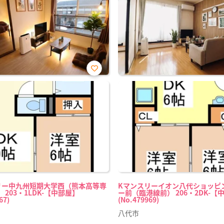
お気
に入
り登
録
リー中九州短期大学西（熊本高等専
Kマンスリーイオン八代ショッピ
 203・1LDK-【中部屋】
ー前（臨港線前） 206・2DK-【
67)
(No.479969)
八代市