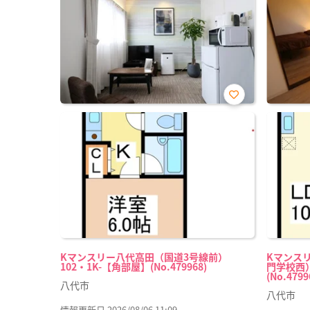
お気
に入
り登
録
Kマンスリー八代高田（国道3号線前）
Kマンス
102・1K-【角部屋】(No.479968)
門学校西）
(No.4799
八代市
八代市
情報更新日 2026/08/06 11:09