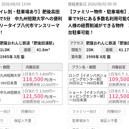
26/08/02 13:04
情報更新日 2026/08/02 09:39
イレ別・駐車場あり】肥後高田
【ファミリー物件・駐車場有】
で5分 中九州短期大学への便利
車で9分にある多数名利用可能
リータイプ八代市マンスリーマ
人様の経費削減ができる物件 
！
台駐車可能！
肥薩おれんじ鉄道「肥後田浦駅」
肥薩おれんじ鉄道「肥後
アクセス
1LDK
41.8m²
2DK
41.1
面積
間取り
面積
1985年 3月 築
1998年 8月 築
築年数
・期間
月額目安
プラン名・期間
月額目安
1日当たり 3,400円～
1日当たり 3,
中九州短期大学
ロング【イオン八代ショ
118,500
109,50
ッピングセンター前】
円/月～
360日未満
30日以上～360日未満
初期費用他 22,000円～
初期費用他 3
1日当たり 3,500円～
1日当たり 3,
【中九州短期大
ショート【イオン八代シ
121,500
112,50
ョッピングセンター前】
円/月～
満
～30日未満
初期費用他 16,500円～
初期費用他 2
リー向け
同棲向け
ファミリー向け
同棲向け
あり
保証人不要
駐車場あり
保証人不要