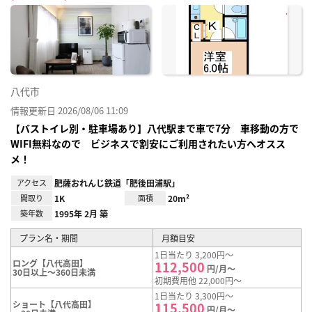
に入
り登
録
八代市
情報更新日 2026/08/06 11:09
【バストイレ別・駐車場あり】八代駅まで車で7分 車移動の方で
WIFI無料なので ビジネスで割安にご利用されたい方へオスス
メ！
アクセス
肥薩おれんじ鉄道「肥後田浦駅」
間取り
1K
面積
20m²
築年数
1995年 2月 築
プラン名・期間
月額目安
1日当たり 3,200円～
ロング【八代高田】
112,500
円/月～
30日以上～360日未満
初期費用他 22,000円～
1日当たり 3,300円～
ショート【八代高田】
115,500
円/月～