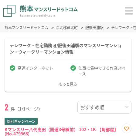
熊本マンスリードットコム
葦北郡芦北町
肥後田浦駅
テレワーク・
テレワーク・在宅勤務可/肥後田浦駅のマンスリーマンショ
ン・ウィークリーマンション情報
高速インターネット
仕事に集中できる作業スペ
ース
もっと見る
2
件（1/1ページ）
割引キャンペーン
Kマンスリー八代高田（国道3号線前） 102・1K-【角部屋】
(No.479968)
お気