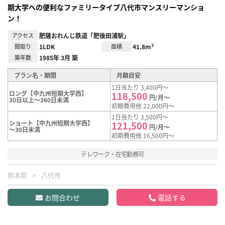
期大学への便利なファミリータイプ八代市マンスリーマンショ
ン！
アクセス
肥薩おれんじ鉄道「肥後田浦駅」
間取り
1LDK
面積
41.8m²
築年数
1985年 3月 築
プラン名・期間
月額目安
1日当たり 3,400円～
ロング【中九州短期大学西】
118,500
円/月～
30日以上～360日未満
初期費用他 22,000円～
1日当たり 3,500円～
ショート【中九州短期大学西】
121,500
円/月～
～30日未満
初期費用他 16,500円～
テレワーク・在宅勤務可
熊本県
八代市
お問合わせ
電話する