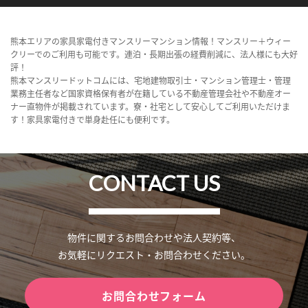
熊本エリアの家具家電付きマンスリーマンション情報！マンスリー＋ウィー
クリーでのご利用も可能です。連泊・長期出張の経費削減に、法人様にも大好
評！
熊本マンスリードットコムには、宅地建物取引士・マンション管理士・管理
業務主任者など国家資格保有者が在籍している不動産管理会社や不動産オー
ナー直物件が掲載されています。寮・社宅として安心してご利用いただけま
す！家具家電付きで単身赴任にも便利です。
CONTACT US
物件に関するお問合わせや法人契約等、
お気軽にリクエスト・お問合わせください。
お問合わせフォーム