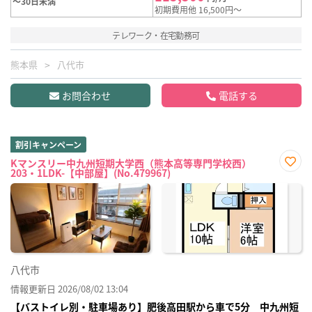
～30日未満
初期費用他 16,500円～
テレワーク・在宅勤務可
熊本県
八代市
お問合わせ
電話する
割引キャンペーン
Kマンスリー中九州短期大学西（熊本高等専門学校西）
203・1LDK-【中部屋】(No.479967)
お気
に入
り登
録
八代市
情報更新日 2026/08/02 13:04
【バストイレ別・駐車場あり】肥後高田駅から車で5分 中九州短