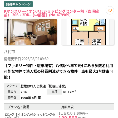
割引キャンペーン
Kマンスリーイオン八代ショッピングセンター前（臨港線
前） 206・2DK-【中部屋】(No.479969)
お気
に入
り登
録
八代市
情報更新日 2026/08/02 09:39
【ファミリー物件・駐車場有】八代駅へ車で9分にある多数名利用
可能な物件で法人様の経費削減ができる物件 車も最大2台駐車可
能！
アクセス
肥薩おれんじ鉄道「肥後田浦駅」
間取り
2DK
面積
41.17m²
築年数
1998年 8月 築
プラン名・期間
月額目安
1日当たり 3,100円～
ロング【イオン八代ショッピングセ
109,500
ンター前】