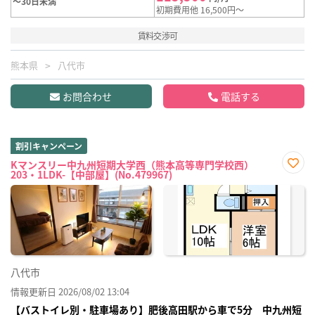
～30日未満
初期費用他 16,500円～
賃料交渉可
熊本県
八代市
お問合わせ
電話する
割引キャンペーン
Kマンスリー中九州短期大学西（熊本高等専門学校西）
203・1LDK-【中部屋】(No.479967)
お気
に入
り登
録
八代市
情報更新日 2026/08/02 13:04
【バストイレ別・駐車場あり】肥後高田駅から車で5分 中九州短