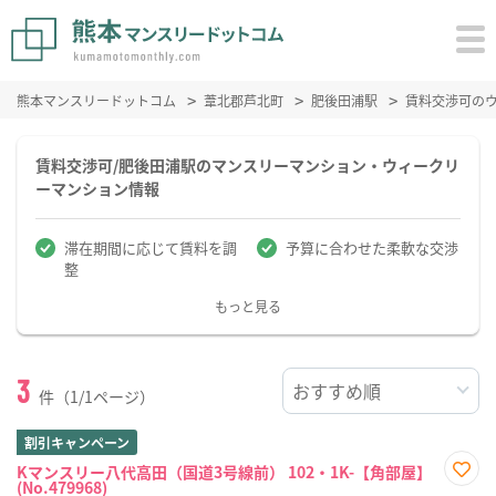
熊本マンスリードットコム
葦北郡芦北町
肥後田浦駅
賃料交渉可の
賃料交渉可/肥後田浦駅のマンスリーマンション・ウィークリ
ーマンション情報
滞在期間に応じて賃料を調
予算に合わせた柔軟な交渉
整
もっと見る
3
件（1/1ページ）
割引キャンペーン
Kマンスリー八代高田（国道3号線前） 102・1K-【角部屋】
(No.479968)
お気