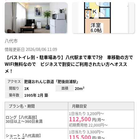
に入
り登
録
八代市
情報更新日 2026/08/06 11:09
【バストイレ別・駐車場あり】八代駅まで車で7分 車移動の方で
WIFI無料なので ビジネスで割安にご利用されたい方へオスス
メ！
アクセス
肥薩おれんじ鉄道「肥後田浦駅」
間取り
1K
面積
20m²
築年数
1995年 2月 築
プラン名・期間
月額目安
1日当たり 3,200円～
ロング【八代高田】
112,500
円/月～
30日以上～360日未満
初期費用他 22,000円～
1日当たり 3,300円～
ショート【八代高田】
115,500
円/月～