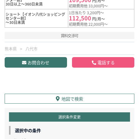
円/月～
30日以上～360日未満
初期費用他 33,000円～
1日当たり 3,200円～
ショート【イオン八代ショッピング
112,500
センター前】
円/月～
～30日未満
初期費用他 22,000円～
賃料交渉可
熊本県
八代市
お問合わせ
電話する
地図で検索
選択条件変更
選択中の条件