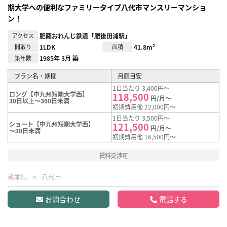
期大学への便利なファミリータイプ八代市マンスリーマンショ
ン！
アクセス
肥薩おれんじ鉄道「肥後田浦駅」
間取り
1LDK
面積
41.8m²
築年数
1985年 3月 築
プラン名・期間
月額目安
1日当たり 3,400円～
ロング【中九州短期大学西】
118,500
円/月～
30日以上～360日未満
初期費用他 22,000円～
1日当たり 3,500円～
ショート【中九州短期大学西】
121,500
円/月～
～30日未満
初期費用他 16,500円～
賃料交渉可
熊本県
八代市
お問合わせ
電話する