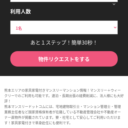
利用人数
あと１ステップ！簡単30秒！
物件リクエストをする
熊本エリアの家具家電付きマンスリーマンション情報！マンスリー＋ウィー
クリーでのご利用も可能です。連泊・長期出張の経費削減に、法人様にも大好
評！
熊本マンスリードットコムには、宅地建物取引士・マンション管理士・管理
業務主任者など国家資格保有者が在籍している不動産管理会社や不動産オー
ナー直物件が掲載されています。寮・社宅として安心してご利用いただけま
す！家具家電付きで単身赴任にも便利です。