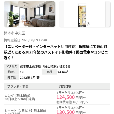
に入
り登
録
熊本市中央区
情報更新日 2026/08/09 12:40
【エレベーター付・インターネット利用可能】角部屋にて蔚山町
駅近くにある2023年築のバストイレ別物件！路面電車やコンビニ
近く！
アクセス
熊本市上熊本線「段山町駅」徒歩5分
間取り
1K
面積
24.6m²
築年数
2023年 3月 築
プラン名・期間
月額目安
1日当たり 3,600円～
ロング【熊本城前】
124,500
円/月～
30日以上～360日未満
初期費用他 16,500円～
1日当たり 3,800円～
ショート【7日以上】熊本城前
130,500
円/月～
～30日未満