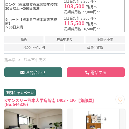
1日当たり 2,900円～
ロング【熊本県立熊本高等学校前】
103,500
円/月～
30日以上～360日未満
初期費用他 22,000円～
1日当たり 3,300円～
ショート【熊本県立熊本高等学校
115,500
前】
円/月～
～30日未満
初期費用他 16,500円～
駅近
駐車場あり
保証人不要
風呂･トイレ別
家具付賃貸
熊本県
熊本市中央区
お問合わせ
電話する
割引キャンペーン
Kマンスリー熊本大学病院南 1403・1K-【角部屋】
(No.544326)
お気
に入
り登
録