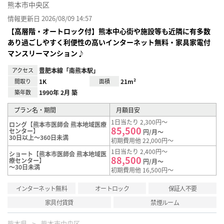
熊本市中央区
情報更新日 2026/08/09 14:57
【高層階・オートロック付】熊本中心街や施設等も近隣に有多数
あり過ごしやすく利便性の高いインターネット無料・家具家電付
マンスリーマンション♪
アクセス
豊肥本線「南熊本駅」
間取り
1K
面積
21m²
築年数
1990年 2月 築
プラン名・期間
月額目安
1日当たり 2,300円～
ロング【熊本市医師会 熊本地域医療
85,500
センター】
円/月～
30日以上～360日未満
初期費用他 22,000円～
1日当たり 2,400円～
ショート【熊本市医師会 熊本地域医
88,500
療センター】
円/月～
～30日未満
初期費用他 16,500円～
インターネット無料
オートロック
保証人不要
家具付賃貸
禁煙ルーム
熊本県
熊本市中央区