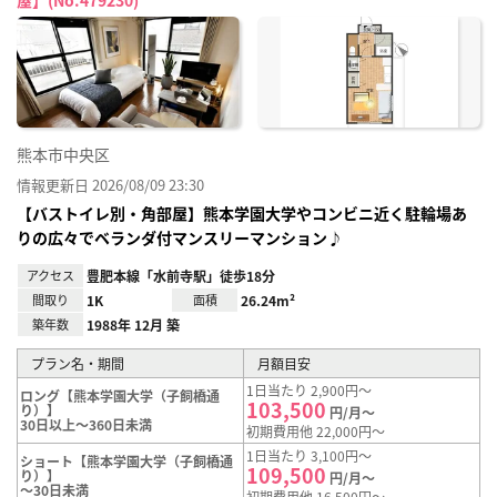
お気
に入
り登
録
熊本市中央区
情報更新日 2026/08/09 23:30
【バストイレ別・角部屋】熊本学園大学やコンビニ近く駐輪場あ
りの広々でベランダ付マンスリーマンション♪
アクセス
豊肥本線「水前寺駅」徒歩18分
間取り
1K
面積
26.24m²
築年数
1988年 12月 築
プラン名・期間
月額目安
1日当たり 2,900円～
ロング【熊本学園大学（子飼橋通
103,500
り）】
円/月～
30日以上～360日未満
初期費用他 22,000円～
1日当たり 3,100円～
ショート【熊本学園大学（子飼橋通
109,500
り）】
円/月～
～30日未満
初期費用他 16,500円～