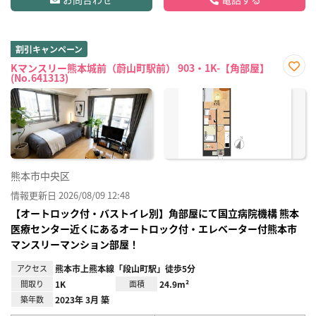
割引キャンペーン
Kマンスリー熊本城前（蔚山町駅前） 903・1K-【角部屋】
(No.641313)
お気
に入
り登
録
熊本市中央区
情報更新日 2026/08/09 12:48
【オートロック付・バストイレ別】角部屋にて国立病院機構 熊本
医療センター近くにあるオートロック付・エレベーター付熊本市
マンスリーマンション部屋！
アクセス
熊本市上熊本線「段山町駅」徒歩5分
間取り
1K
面積
24.9m²
築年数
2023年 3月 築