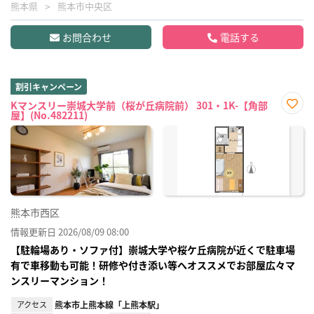
熊本県
熊本市中央区
お問合わせ
電話する
割引キャンペーン
Kマンスリー崇城大学前（桜が丘病院前） 301・1K-【角部
屋】(No.482211)
お気
に入
り登
録
熊本市西区
情報更新日 2026/08/09 08:00
【駐輪場あり・ソファ付】崇城大学や桜ケ丘病院が近くで駐車場
有で車移動も可能！研修や付き添い等へオススメでお部屋広々マ
ンスリーマンション！
アクセス
熊本市上熊本線「上熊本駅」