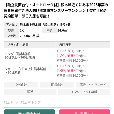
【独立洗面台付・オートロック付】熊本城近くにある2023年築の
家具家電付き法人向け熊本市マンスリーマンション！契約手続き
契約簡単！即日入居も可能！
アクセス
熊本市上熊本線「段山町駅」徒歩5分
間取り
1K
面積
24.6m²
築年数
2023年 3月 築
プラン名・期間
月額目安
1日当たり 3,600円～
ロング【熊本城前】
124,500
円/月～
30日以上～360日未満
初期費用他 16,500円～
1日当たり 3,800円～
ショート【7日以上】熊本城前
130,500
円/月～
～30日未満
初期費用他 16,500円～
女性向け
同棲向け
高級・ハイグレード
駅近
インターネット無料
熊本県
熊本市中央区
お問合わせ
電話する