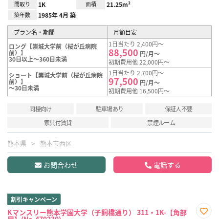
間取り
1K
面積
21.25m²
築年数
1985年 4月 築
プラン名・期間
月額目安
1日当たり 2,400円～
ロング【崇城大学前（桜が丘病院
88,500
前）】
円/月～
30日以上～360日未満
初期費用他 22,000円～
1日当たり 2,700円～
ショート【崇城大学前（桜が丘病院
97,500
前）】
円/月～
～30日未満
初期費用他 16,500円～
同棲向け
駐車場あり
保証人不要
家具付賃貸
禁煙ルーム
熊本県
熊本市西区
お問合わせ
電話する
割引キャンペーン
Kマンスリー熊本学園大学（子飼橋通り） 311・1K-【角部
屋】(No.479230)