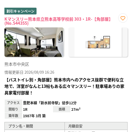
割引キャンペーン
Kマンスリー熊本県立熊本高等学校前 303・1R-【角部屋】
(No.544355)
お気
に入
り登
録
熊本市中央区
情報更新日 2026/08/09 16:26
【バストイレ別・角部屋】熊本市内へのアクセス抜群で便利な立
地で、洋室がなんと13帖もある広々マンスリー！駐車場ありの家
具家電付部屋！
アクセス
豊肥本線「新水前寺駅」徒歩12分
間取り
1R
面積
27m²
築年数
1987年 3月 築
プラン名・期間
月額目安