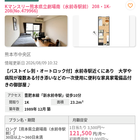
Kマンスリー熊本県立劇場南（水前寺駅前） 208・1K-
208(No.479966)
お気
に入
り登
録
熊本市中央区
情報更新日 2026/08/09 10:32
【バストイレ別・オートロック付】水前寺駅近くにあり 大学や
病院が複数ある付き添いなどの一次使用に便利な家具家電備品付
きの御部屋♪
アクセス
豊肥本線「新水前寺駅」徒歩10分
間取り
1K
面積
23.2m²
築年数
1989年 12月 築
プラン名・期間
月額目安
1日当たり 3,500円～
ロング【熊本県立劇場南（水前寺駅
121,500
前）】
円/月～
30日以上～360日未満
初期費用他 22,000円～