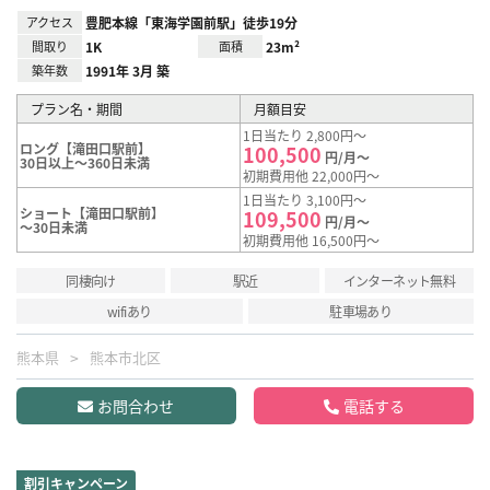
アクセス
豊肥本線「東海学園前駅」徒歩19分
間取り
1K
面積
23m²
築年数
1991年 3月 築
プラン名・期間
月額目安
1日当たり 2,800円～
ロング【滝田口駅前】
100,500
円/月～
30日以上～360日未満
初期費用他 22,000円～
1日当たり 3,100円～
ショート【滝田口駅前】
109,500
円/月～
～30日未満
初期費用他 16,500円～
同棲向け
駅近
インターネット無料
wifiあり
駐車場あり
熊本県
熊本市北区
お問合わせ
電話する
割引キャンペーン