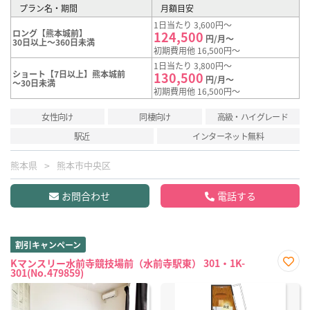
プラン名・期間
月額目安
1日当たり 3,600円～
ロング【熊本城前】
124,500
円/月～
30日以上～360日未満
初期費用他 16,500円～
1日当たり 3,800円～
ショート【7日以上】熊本城前
130,500
円/月～
～30日未満
初期費用他 16,500円～
女性向け
同棲向け
高級・ハイグレード
駅近
インターネット無料
熊本県
熊本市中央区
お問合わせ
電話する
割引キャンペーン
Kマンスリー水前寺競技場前（水前寺駅東） 301・1K-
301(No.479859)
お気
に入
り登
録