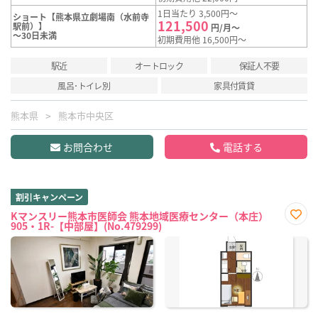
1日当たり 3,500円～
ショート【熊本県立劇場南（水前寺
121,500
駅前）】
円/月～
～30日未満
初期費用他 16,500円～
駅近
オートロック
保証人不要
風呂･トイレ別
家具付賃貸
熊本県
熊本市中央区
お問合わせ
電話する
割引キャンペーン
Kマンスリー熊本市医師会 熊本地域医療センター（本庄）
905・1R-【中部屋】(No.479299)
お気
に入
り登
録