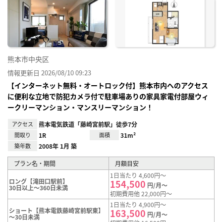
に入
り登
録
熊本市中央区
情報更新日 2026/08/10 09:23
【インターネット無料・オートロック付】熊本市内へのアクセス
に便利な立地で防犯カメラ付で駐車場ありの家具家電付部屋ウィ
ークリーマンション・マンスリーマンション！
アクセス
熊本電気鉄道「藤崎宮前駅」徒歩7分
間取り
1R
面積
31m²
築年数
2008年 1月 築
プラン名・期間
月額目安
1日当たり 4,600円～
ロング【滝田口駅前】
154,500
円/月～
30日以上～360日未満
初期費用他 22,000円～
1日当たり 4,900円～
ショート【熊本電鉄藤崎宮前駅東】
163,500
円/月～
～30日未満