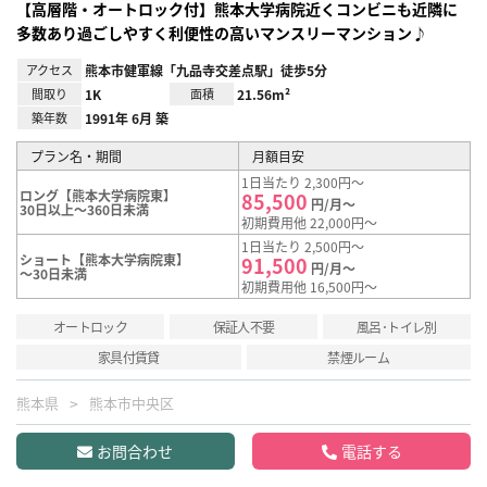
【高層階・オートロック付】熊本大学病院近くコンビニも近隣に
多数あり過ごしやすく利便性の高いマンスリーマンション♪
アクセス
熊本市健軍線「九品寺交差点駅」徒歩5分
間取り
1K
面積
21.56m²
築年数
1991年 6月 築
プラン名・期間
月額目安
1日当たり 2,300円～
ロング【熊本大学病院東】
85,500
円/月～
30日以上～360日未満
初期費用他 22,000円～
1日当たり 2,500円～
ショート【熊本大学病院東】
91,500
円/月～
～30日未満
初期費用他 16,500円～
オートロック
保証人不要
風呂･トイレ別
家具付賃貸
禁煙ルーム
熊本県
熊本市中央区
お問合わせ
電話する