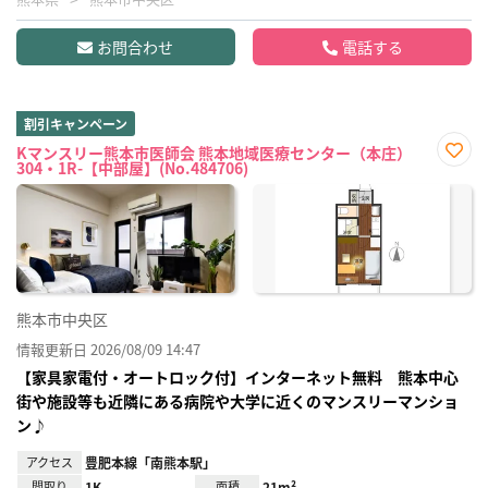
お問合わせ
電話する
割引キャンペーン
Kマンスリー熊本市医師会 熊本地域医療センター（本庄）
304・1R-【中部屋】(No.484706)
お気
に入
り登
録
熊本市中央区
情報更新日 2026/08/09 14:47
【家具家電付・オートロック付】インターネット無料 熊本中心
街や施設等も近隣にある病院や大学に近くのマンスリーマンショ
ン♪
アクセス
豊肥本線「南熊本駅」
間取り
1K
面積
21m²