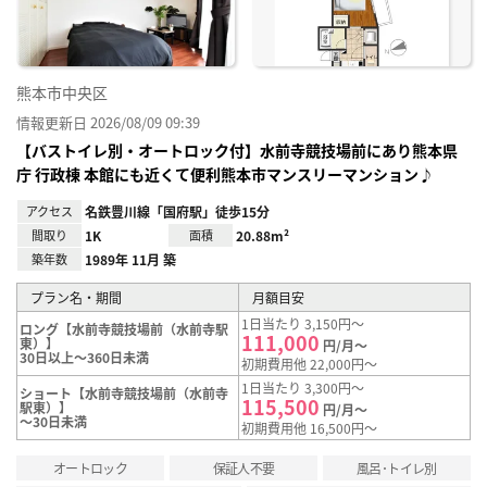
熊本市中央区
情報更新日 2026/08/09 09:39
【バストイレ別・オートロック付】水前寺競技場前にあり熊本県
庁 行政棟 本館にも近くて便利熊本市マンスリーマンション♪
アクセス
名鉄豊川線「国府駅」徒歩15分
間取り
1K
面積
20.88m²
築年数
1989年 11月 築
プラン名・期間
月額目安
1日当たり 3,150円～
ロング【水前寺競技場前（水前寺駅
111,000
東）】
円/月～
30日以上～360日未満
初期費用他 22,000円～
1日当たり 3,300円～
ショート【水前寺競技場前（水前寺
115,500
駅東）】
円/月～
～30日未満
初期費用他 16,500円～
オートロック
保証人不要
風呂･トイレ別