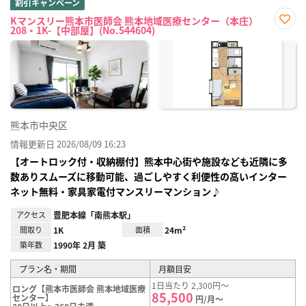
割引キャンペーン
Kマンスリー熊本市医師会 熊本地域医療センター（本庄）
208・1K-【中部屋】(No.544604)
お気
に入
り登
録
熊本市中央区
情報更新日 2026/08/09 16:23
【オートロック付・収納棚付】熊本中心街や施設なども近隣に多
数ありスムーズに移動可能、過ごしやすく利便性の高いインター
ネット無料・家具家電付マンスリーマンション♪
アクセス
豊肥本線「南熊本駅」
間取り
1K
面積
24m²
築年数
1990年 2月 築
プラン名・期間
月額目安
1日当たり 2,300円～
ロング【熊本市医師会 熊本地域医療
85,500
センター】
円/月～