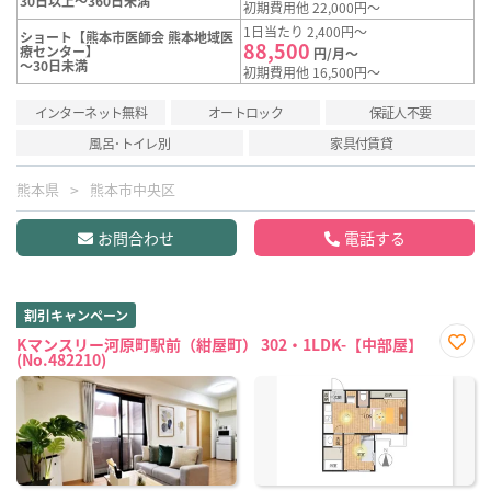
30日以上～360日未満
初期費用他 22,000円～
1日当たり 2,400円～
ショート【熊本市医師会 熊本地域医
88,500
療センター】
円/月～
～30日未満
初期費用他 16,500円～
インターネット無料
オートロック
保証人不要
風呂･トイレ別
家具付賃貸
熊本県
熊本市中央区
お問合わせ
電話する
割引キャンペーン
Kマンスリー河原町駅前（紺屋町） 302・1LDK-【中部屋】
(No.482210)
お気
に入
り登
録