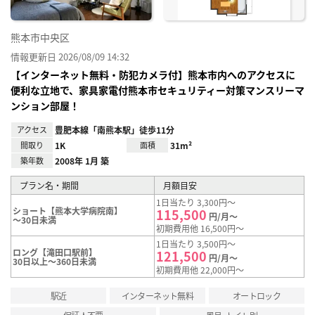
熊本市中央区
情報更新日 2026/08/09 14:32
【インターネット無料・防犯カメラ付】熊本市内へのアクセスに
便利な立地で、家具家電付熊本市セキュリティー対策マンスリーマ
ンション部屋！
アクセス
豊肥本線「南熊本駅」徒歩11分
間取り
1K
面積
31m²
築年数
2008年 1月 築
プラン名・期間
月額目安
1日当たり 3,300円～
ショート【熊本大学病院南】
115,500
円/月～
～30日未満
初期費用他 16,500円～
1日当たり 3,500円～
ロング【滝田口駅前】
121,500
円/月～
30日以上～360日未満
初期費用他 22,000円～
駅近
インターネット無料
オートロック