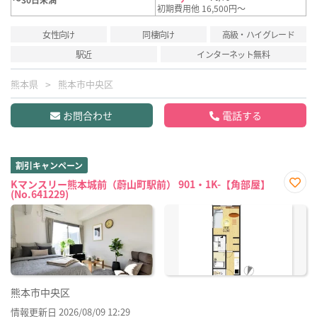
初期費用他 16,500円～
女性向け
同棲向け
高級・ハイグレード
駅近
インターネット無料
熊本県
熊本市中央区
お問合わせ
電話する
割引キャンペーン
Kマンスリー熊本城前（蔚山町駅前） 901・1K-【角部屋】
(No.641229)
お気
に入
り登
録
熊本市中央区
情報更新日 2026/08/09 12:29