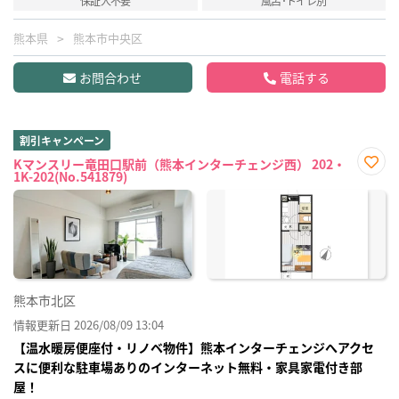
保証人不要
風呂･トイレ別
熊本県
熊本市中央区
お問合わせ
電話する
割引キャンペーン
Kマンスリー竜田口駅前（熊本インターチェンジ西） 202・
1K-202(No.541879)
お気
に入
り登
録
熊本市北区
情報更新日 2026/08/09 13:04
【温水暖房便座付・リノベ物件】熊本インターチェンジへアクセ
スに便利な駐車場ありのインターネット無料・家具家電付き部
屋！