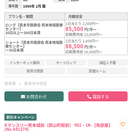
築年数
1990年 2月 築
プラン名・期間
月額目安
1日当たり 2,300円～
ロング【熊本市医師会 熊本地域医療
85,500
センター】
円/月～
30日以上～360日未満
初期費用他 22,000円～
1日当たり 2,400円～
ショート【熊本市医師会 熊本地域医
88,500
療センター】
円/月～
～30日未満
初期費用他 16,500円～
インターネット無料
オートロック
保証人不要
家具付賃貸
禁煙ルーム
熊本県
熊本市中央区
お問合わせ
電話する
割引キャンペーン
Kマンスリー熊本城前（蔚山町駅前） 902・1K-【角部屋】
(No.641274)
お気