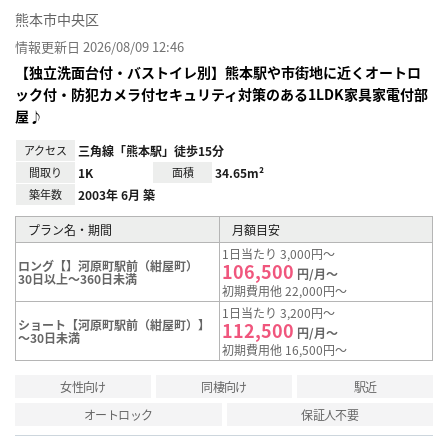
熊本市中央区
情報更新日 2026/08/09 12:46
【独立洗面台付・バストイレ別】熊本駅や市街地に近くオートロ
ック付・防犯カメラ付セキュリティ対策のある1LDK家具家電付部
屋♪
アクセス
三角線「熊本駅」徒歩15分
間取り
1K
面積
34.65m²
築年数
2003年 6月 築
プラン名・期間
月額目安
1日当たり 3,000円～
ロング【】河原町駅前（紺屋町）
106,500
円/月～
30日以上～360日未満
初期費用他 22,000円～
1日当たり 3,200円～
ショート【河原町駅前（紺屋町）】
112,500
円/月～
～30日未満
初期費用他 16,500円～
女性向け
同棲向け
駅近
オートロック
保証人不要