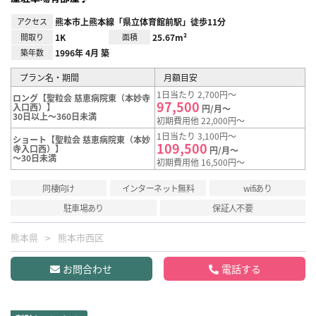
アクセス
熊本市上熊本線「県立体育館前駅」徒歩11分
間取り
1K
面積
25.67m²
築年数
1996年 4月 築
プラン名・期間
月額目安
1日当たり 2,700円～
ロング【聖粒会 慈恵病院東（本妙寺
97,500
入口西）】
円/月～
30日以上～360日未満
初期費用他 22,000円～
1日当たり 3,100円～
ショート【聖粒会 慈恵病院東（本妙
109,500
寺入口西）】
円/月～
～30日未満
初期費用他 16,500円～
同棲向け
インターネット無料
wifiあり
駐車場あり
保証人不要
熊本県
熊本市西区
お問合わせ
電話する