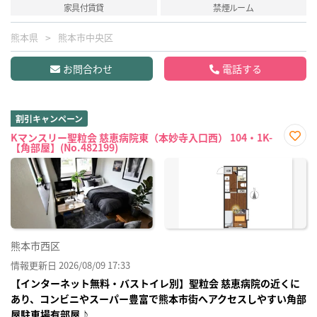
家具付賃貸
禁煙ルーム
熊本県
熊本市中央区
お問合わせ
電話する
割引キャンペーン
Kマンスリー聖粒会 慈恵病院東（本妙寺入口西） 104・1K-
【角部屋】(No.482199)
お気
に入
り登
録
熊本市西区
情報更新日 2026/08/09 17:33
【インターネット無料・バストイレ別】聖粒会 慈恵病院の近くに
あり、コンビニやスーパー豊富で熊本市街へアクセスしやすい角部
屋駐車場有部屋♪