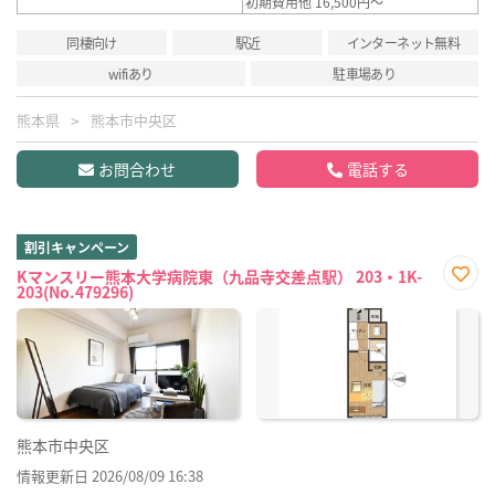
初期費用他 16,500円～
同棲向け
駅近
インターネット無料
wifiあり
駐車場あり
熊本県
熊本市中央区
お問合わせ
電話する
割引キャンペーン
Kマンスリー熊本大学病院東（九品寺交差点駅） 203・1K-
203(No.479296)
お気
に入
り登
録
熊本市中央区
情報更新日 2026/08/09 16:38