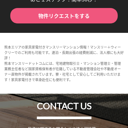
物件リクエストをする
熊本エリアの家具家電付きマンスリーマンション情報！マンスリー＋ウィー
クリーでのご利用も可能です。連泊・長期出張の経費削減に、法人様にも大好
評！
熊本マンスリードットコムには、宅地建物取引士・マンション管理士・管理
業務主任者など国家資格保有者が在籍している不動産管理会社や不動産オー
ナー直物件が掲載されています。寮・社宅として安心してご利用いただけま
す！家具家電付きで単身赴任にも便利です。
CONTACT US