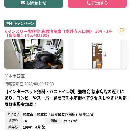
お問合わせ
電話する
割引キャンペーン
Kマンスリー聖粒会 慈恵病院東（本妙寺入口西） 104・1K-
【角部屋】(No.482199)
お気
に入
り登
録
熊本市西区
情報更新日 2026/08/09 17:33
【インターネット無料・バストイレ別】聖粒会 慈恵病院の近くに
あり、コンビニやスーパー豊富で熊本市街へアクセスしやすい角部
屋駐車場有部屋♪
アクセス
熊本市上熊本線「県立体育館前駅」徒歩11分
間取り
1K
面積
25.67m²
築年数
1996年 4月 築