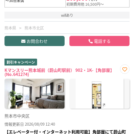
～30日未満
初期費用他 16,500円～
wifiあり
熊本県
熊本市北区
お問合わせ
電話する
割引キャンペーン
Kマンスリー熊本城前（蔚山町駅前） 902・1K-【角部屋】
(No.641274)
お気
に入
り登
録
熊本市中央区
情報更新日 2026/08/09 12:40
【エレベーター付・インターネット利用可能】角部屋にて蔚山町