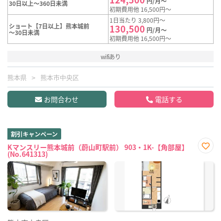
円/月～
30日以上～360日未満
初期費用他 16,500円～
1日当たり 3,800円～
ショート【7日以上】熊本城前
130,500
円/月～
～30日未満
初期費用他 16,500円～
wifiあり
熊本県
熊本市中央区
お問合わせ
電話する
割引キャンペーン
Kマンスリー熊本城前（蔚山町駅前） 903・1K-【角部屋】
(No.641313)
お気
に入
り登
録