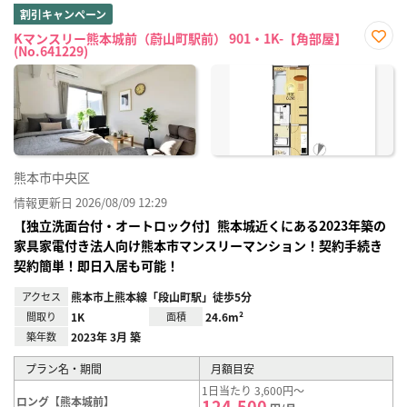
割引キャンペーン
Kマンスリー熊本城前（蔚山町駅前） 901・1K-【角部屋】
(No.641229)
お気
に入
り登
録
熊本市中央区
情報更新日 2026/08/09 12:29
【独立洗面台付・オートロック付】熊本城近くにある2023年築の
家具家電付き法人向け熊本市マンスリーマンション！契約手続き
契約簡単！即日入居も可能！
アクセス
熊本市上熊本線「段山町駅」徒歩5分
間取り
1K
面積
24.6m²
築年数
2023年 3月 築
プラン名・期間
月額目安
1日当たり 3,600円～
ロング【熊本城前】
124,500