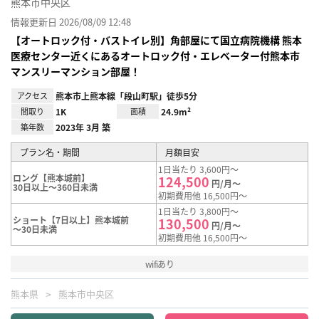
熊本市中央区
情報更新日 2026/08/09 12:48
【オートロック付・バストイレ別】角部屋にて国立病院機構 熊本
医療センター近くにあるオートロック付・エレベーター付熊本市
マンスリーマンション部屋！
アクセス
熊本市上熊本線「段山町駅」徒歩5分
間取り
1K
面積
24.9m²
築年数
2023年 3月 築
プラン名・期間
月額目安
1日当たり 3,600円～
ロング【熊本城前】
124,500
円/月～
30日以上～360日未満
初期費用他 16,500円～
1日当たり 3,800円～
ショート【7日以上】熊本城前
130,500
円/月～
～30日未満
初期費用他 16,500円～
wifiあり
熊本県
熊本市中央区