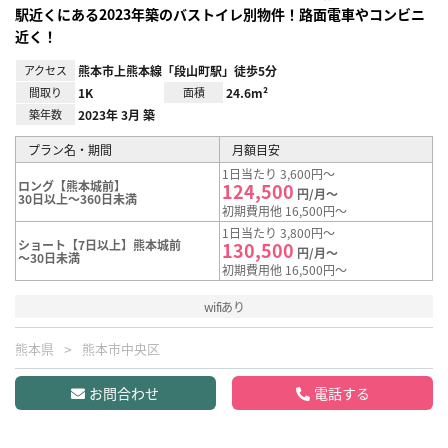
駅近くにある2023年築のバストイレ別物件！路面電車やコンビニ
近く！
アクセス
熊本市上熊本線「段山町駅」徒歩5分
間取り
1K
面積
24.6m²
築年数
2023年 3月 築
プラン名・期間
月額目安
1日当たり 3,600円～
ロング【熊本城前】
124,500
円/月～
30日以上～360日未満
初期費用他 16,500円～
1日当たり 3,800円～
ショート【7日以上】熊本城前
130,500
円/月～
～30日未満
初期費用他 16,500円～
wifiあり
熊本県
熊本市中央区
お問合わせ
電話する