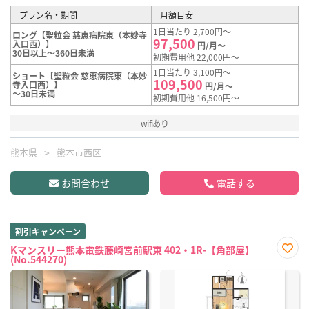
プラン名・期間
月額目安
1日当たり 2,700円～
ロング【聖粒会 慈恵病院東（本妙寺
97,500
入口西）】
円/月～
30日以上～360日未満
初期費用他 22,000円～
1日当たり 3,100円～
ショート【聖粒会 慈恵病院東（本妙
109,500
寺入口西）】
円/月～
～30日未満
初期費用他 16,500円～
wifiあり
熊本県
熊本市西区
お問合わせ
電話する
割引キャンペーン
Kマンスリー熊本電鉄藤崎宮前駅東 402・1R-【角部屋】
(No.544270)
お気
に入
り登
録