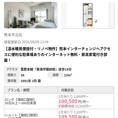
に入
り登
録
熊本市北区
情報更新日 2026/08/09 13:04
【温水暖房便座付・リノベ物件】熊本インターチェンジへアクセ
スに便利な駐車場ありのインターネット無料・家具家電付き部
屋！
アクセス
豊肥本線「東海学園前駅」徒歩19分
間取り
1K
面積
23m²
築年数
1991年 3月 築
プラン名・期間
月額目安
1日当たり 2,800円～
ロング【滝田口駅前】
100,500
円/月～
30日以上～360日未満
初期費用他 22,000円～
1日当たり 3,100円～
ショート【滝田口駅前】
109,500
円/月～