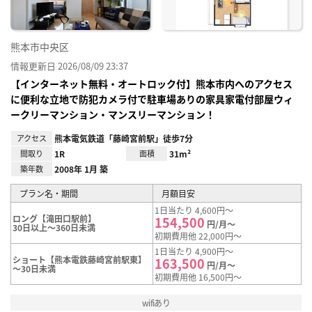
熊本市中央区
情報更新日 2026/08/09 23:37
【インターネット無料・オートロック付】熊本市内へのアクセス
に便利な立地で防犯カメラ付で駐車場ありの家具家電付部屋ウィ
ークリーマンション・マンスリーマンション！
アクセス
熊本電気鉄道「藤崎宮前駅」徒歩7分
間取り
1R
面積
31m²
築年数
2008年 1月 築
プラン名・期間
月額目安
1日当たり 4,600円～
ロング【滝田口駅前】
154,500
円/月～
30日以上～360日未満
初期費用他 22,000円～
1日当たり 4,900円～
ショート【熊本電鉄藤崎宮前駅東】
163,500
円/月～
～30日未満
初期費用他 16,500円～
wifiあり