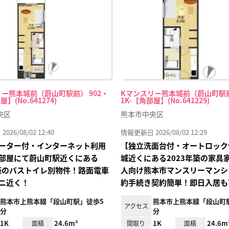
録
ー熊本城前（蔚山町駅前） 902・
Kマンスリー熊本城前（蔚山町駅前
屋】(No.641274)
1K-【角部屋】(No.641229)
央区
熊本市中央区
26/08/02 12:40
情報更新日 2026/08/02 12:29
ーター付・インターネット利用
【独立洗面台付・オートロック
部屋にて蔚山町駅近くにある
城近くにある2023年築の家具
年築のバストイレ別物件！路面電車
人向け熊本市マンスリーマンシ
ニ近く！
約手続き契約簡単！即日入居も
熊本市上熊本線「段山町駅」徒歩5
熊本市上熊本線「段山町
アクセス
分
分
1K
24.6m²
1K
24.6m
面積
間取り
面積