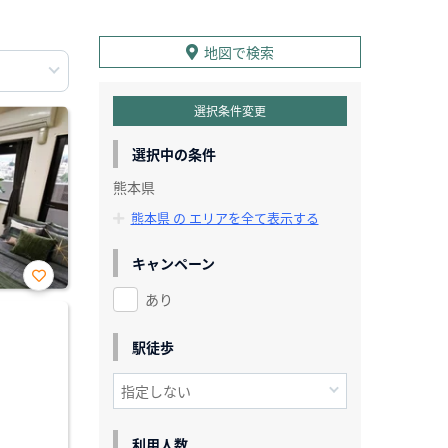
地図で検索
選択条件変更
選択中の条件
熊本県
熊本県 の エリアを全て表示する
キャンペーン
あり
お気
に入
り登
録
駅徒歩
利用人数