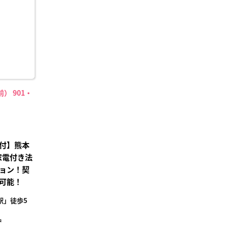
録
） 901・
付】熊本
家電付き法
ョン！契
可能！
駅」徒歩5
²