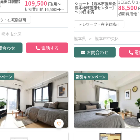
【滝田口駅前】
109,500
1日当たり 2,
ショート【熊本市医師会
円/月～
満
88,500
熊本地域医療センター】
初期費用他 16,500円～
～30日未満
初期費用他 1
ーク・在宅勤務可
テレワーク・在宅勤務可
熊本市北区
熊本県
熊本市中央区
問合わせ
電話する
お問合わせ
電
ンペーン
割引キャンペーン
お気
に入
り登