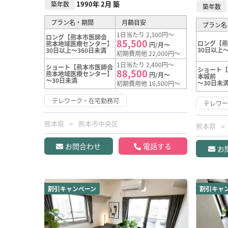
1990年 2月 築
築年数
築年数
プラン名・期間
月額目安
プラン名
1日当たり 2,300円～
ロング【熊本市医師会
85,500
ロング【
熊本地域医療センター】
円/月～
30日以上～
30日以上～360日未満
初期費用他 22,000円～
1日当たり 2,400円～
ショート【熊本市医師会
ショート【
88,500
熊本地域医療センター】
円/月～
本城前
～30日未満
～30日未
初期費用他 16,500円～
テレワーク・在宅勤務可
テレワ
熊本県
熊本市中央区
熊本県
お問合わせ
電話する
お
割引キャンペーン
割引キャ