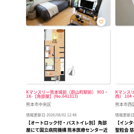
お気
に入
り登
録
Kマンスリー熊本城前（蔚山町駅前） 903・
Kマンス
1K-【角部屋】(No.641313)
西） 104
熊本市中央区
熊本市西
情報更新日 2026/08/02 12:48
情報更新日 20
【オートロック付・バストイレ別】角部
【インタ
屋にて国立病院機構 熊本医療センター近
聖粒会 