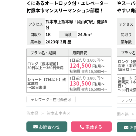
くにあるオートロック付・エレベーター
やスーパ
付熊本市マンスリーマンション部屋！
やすい角
熊本市上熊本線「段山町駅」徒歩5
アクセス
アクセス
分
1K
24.9m²
間取り
面積
間取り
2023年 3月 築
築年数
築年数
プラン名・期間
月額目安
プラン名
1日当たり 3,600円～
ロング【聖
ロング【熊本城前】
124,500
院東（本
円/月～
30日以上～360日未満
30日以上～
初期費用他 16,500円～
1日当たり 3,800円～
ショート【
ショート【7日以上】熊
130,500
病院東（
本城前
円/月～
西）】
～30日未満
初期費用他 16,500円～
～30日未
テレワーク・在宅勤務可
テレワ
熊本県
熊本市中央区
熊本県
お問合わせ
電話する
お