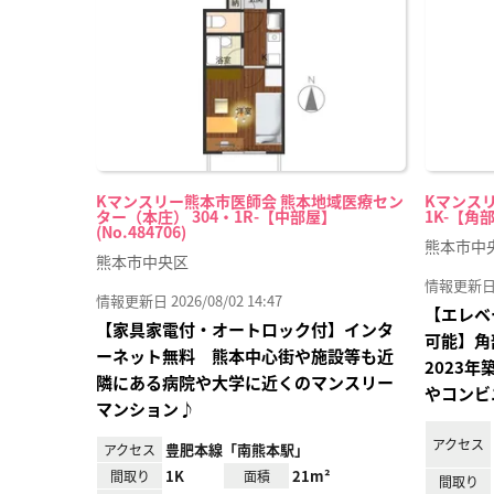
録
Kマンスリー熊本市医師会 熊本地域医療セン
Kマンスリ
ター（本庄） 304・1R-【中部屋】
1K-【角部
(No.484706)
熊本市中
熊本市中央区
情報更新日 20
情報更新日 2026/08/02 14:47
【エレベ
【家具家電付・オートロック付】インタ
可能】角
ーネット無料 熊本中心街や施設等も近
2023
隣にある病院や大学に近くのマンスリー
やコンビ
マンション♪
アクセス
豊肥本線「南熊本駅」
アクセス
1K
21m²
間取り
面積
間取り