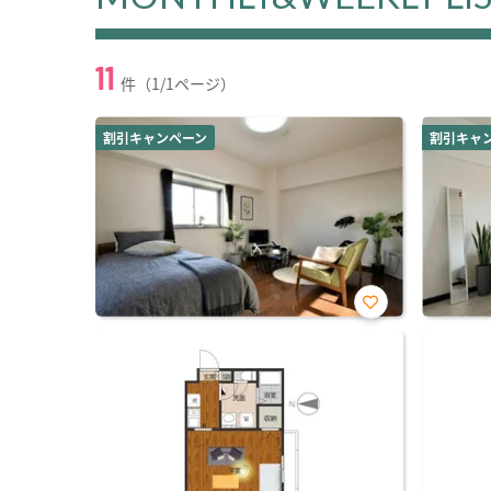
11
件（1/1ページ）
割引キャンペーン
割引キャ
お気
に入
り登
録