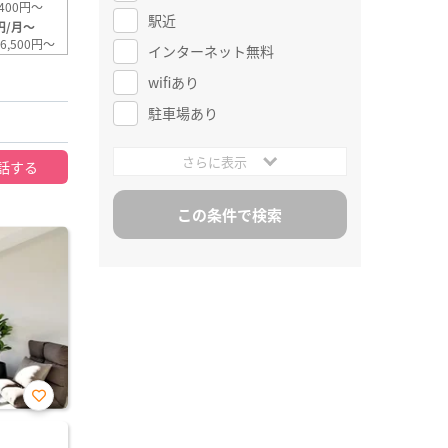
400円～
駅近
円/月～
6,500円～
インターネット無料
wifiあり
駐車場あり
さらに表示
話する
お気
に入
り登