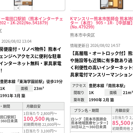
リー竜田口駅前（熊本インターチェ
Kマンスリー熊本市医師会 熊本
2・1K-202(No.541879)
ター（本庄） 905・1R-【中部屋
(No.479299)
区
熊本市中央区
26/08/02 13:04
情報更新日 2026/08/02 14:57
房便座付・リノベ物件】熊本イ
【高層階・オートロック付】熊
ェンジへアクセスに便利な駐車
や施設等も近隣に有多数あり過
インターネット無料・家具家電
く利便性の高いインターネット
！
具家電付マンスリーマンション
豊肥本線「東海学園前駅」徒歩19分
豊肥本線「南熊本駅」
アクセス
1K
23m²
面積
1K
21m
間取り
面積
1991年 3月 築
1990年 2月 築
築年数
・期間
月額目安
プラン名・期間
月額目安
1日当たり 2,800円～
滝田口駅前】
100,500
1日当たり 2,
ロング【熊本市医師会
円/月～
360日未満
85,500
熊本地域医療センター】
初期費用他 22,000円～
30日以上～360日未満
初期費用他 2
1日当たり 3,100円～