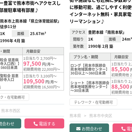
ー豊富で熊本市街へアクセスし
に移動可能、過ごしやすく利便
部屋駐車場有部屋♪
インターネット無料・家具家電
熊本市上熊本線「県立体育館前駅」
リーマンション♪
徒歩11分
豊肥本線「南熊本駅」
アクセス
1K
25.67m²
面積
1K
24m
間取り
面積
1996年 4月 築
1990年 2月 築
築年数
・期間
月額目安
プラン名・期間
月額目安
1日当たり 2,700円～
粒会 慈恵病
97,500
妙寺入口西）】
1日当たり 2,
円/月～
ロング【熊本市医師会
360日未満
85,500
初期費用他 22,000円～
熊本地域医療センター】
30日以上～360日未満
初期費用他 2
聖粒会 慈恵
1日当たり 3,100円～
本妙寺入口
109,500
1日当たり 2,
円/月～
ショート【熊本市医師会
88,500
熊本地域医療センター】
初期費用他 16,500円～
満
～30日未満
初期費用他 1
ーク・在宅勤務可
テレワーク・在宅勤務可
熊本市西区
熊本県
熊本市中央区
問合わせ
電話する
お問合わせ
電