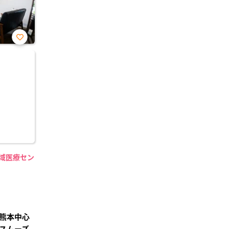
お気
に入
り登
録
地域医療セン
】
熊本中心
スムーズ