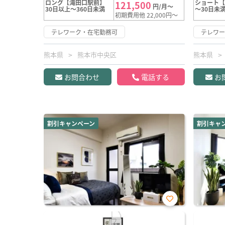
ロング【滝田口駅前】
ショート
121,500
円/月～
30日以上～360日未満
～30日未
初期費用他 22,000円～
テレワーク・在宅勤務可
テレワ
熊本県
熊本市中央区
熊本県
お問合わせ
電話する
お
割引キャンペーン
割引キャ
お気
に入
り登