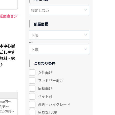
地域医療セン
】
部屋面積
～
本中心街
ごしやす
無料・家
こだわり条件
♪
女性向け
²
ファミリー向け
同棲向け
ペット可
300円～
高級・ハイグレード
円/月～
2,000円～
家具なしOK