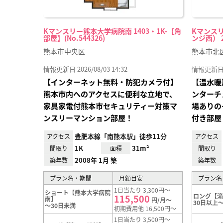
Kマンスリー熊本大学病院南 1403・1K-【角
Kマンス
部屋】(No.544326)
ンジ西） 20
熊本市中央区
熊本市北
情報更新日 2026/08/03 14:32
情報更新日 20
【インターネット無料・防犯カメラ付】
【温水暖
熊本市内へのアクセスに便利な立地で、
ンターチ
家具家電付熊本市セキュリティー対策マ
場ありの
ンスリーマンション部屋！
付き部屋
豊肥本線「南熊本駅」徒歩11分
アクセス
アクセス
1K
31m²
間取り
面積
間取り
2008年 1月 築
築年数
築年数
プラン名・期間
月額目安
プラン名
1日当たり 3,300円～
ショート【熊本大学病院
ロング【
115,500
南】
円/月～
30日以上～
～30日未満
初期費用他 16,500円～
1日当たり 3,500円～