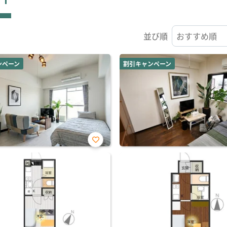
並び順
ンペーン
割引キャンペーン
お気
に入
り登
録