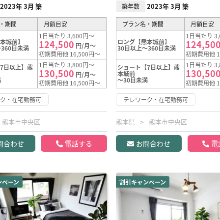
2023年 3月 築
2023年 3月 築
築年数
・期間
月額目安
プラン名・期間
月額目安
1日当たり 3,600円～
1日当たり 3,
熊本城前】
ロング【熊本城前】
124,500
124,50
円/月～
360日未満
30日以上～360日未満
初期費用他 16,500円～
初期費用他 1
1日当たり 3,800円～
1日当たり 3,
7日以上】熊
ショート【7日以上】熊
130,500
130,50
本城前
円/月～
満
～30日未満
初期費用他 16,500円～
初期費用他 1
ーク・在宅勤務可
テレワーク・在宅勤務可
熊本市中央区
熊本県
熊本市中央区
問合わせ
電話する
お問合わせ
電
ンペーン
割引キャンペーン