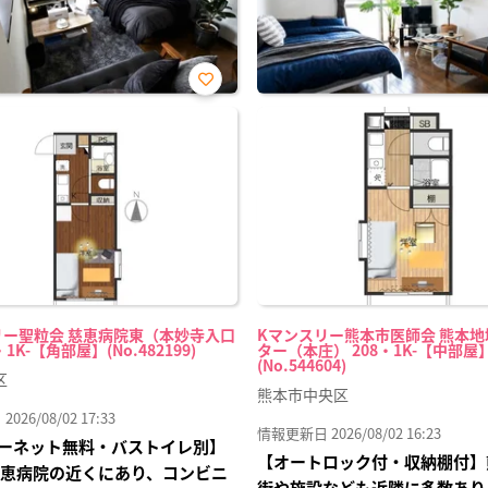
お気
に入
り登
録
リー聖粒会 慈恵病院東（本妙寺入口
Kマンスリー熊本市医師会 熊本
・1K-【角部屋】(No.482199)
ター（本庄） 208・1K-【中部屋
(No.544604)
区
熊本市中央区
26/08/02 17:33
情報更新日 2026/08/02 16:23
ーネット無料・バストイレ別】
【オートロック付・収納棚付】
慈恵病院の近くにあり、コンビニ
街や施設なども近隣に多数あり