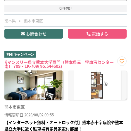
女性向け
熊本県
熊本市東区
お問合わせ
電話する
割引キャンペーン
Kマンスリー県立熊本大学西門（熊本県赤十字血液センター
南） 709・1K-709(No.544602)
お気
に入
り登
録
熊本市東区
情報更新日 2026/08/02 09:55
【インターネット無料・オートロック付】熊本赤十字病院や熊本
県立大学に近く駐車場有家具家電付部屋！