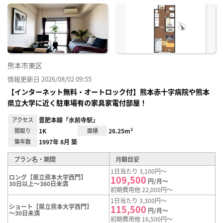
に入
り登
録
熊本市東区
情報更新日 2026/08/02 09:55
【インターネット無料・オートロック付】熊本赤十字病院や熊本
県立大学に近く駐車場有の家具家電付部屋！
アクセス
豊肥本線「水前寺駅」
間取り
1K
面積
26.25m²
築年数
1997年 8月 築
プラン名・期間
月額目安
1日当たり 3,100円～
ロング【県立熊本大学西門】
109,500
円/月～
30日以上～360日未満
初期費用他 22,000円～
1日当たり 3,300円～
ショート【県立熊本大学西門】
115,500
円/月～
～30日未満
初期費用他 16,500円～