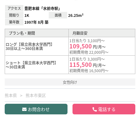
アクセス
豊肥本線「水前寺駅」
間取り
1K
面積
26.25m²
築年数
1997年 8月 築
プラン名・期間
月額目安
1日当たり 3,100円～
ロング【県立熊本大学西門】
109,500
円/月～
30日以上～360日未満
初期費用他 22,000円～
1日当たり 3,300円～
ショート【県立熊本大学西門】
115,500
円/月～
～30日未満
初期費用他 16,500円～
女性向け
熊本県
熊本市東区
お問合わせ
電話する