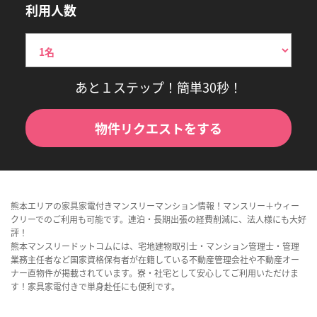
利用人数
あと１ステップ！簡単30秒！
物件リクエストをする
熊本エリアの家具家電付きマンスリーマンション情報！マンスリー＋ウィー
クリーでのご利用も可能です。連泊・長期出張の経費削減に、法人様にも大好
評！
熊本マンスリードットコムには、宅地建物取引士・マンション管理士・管理
業務主任者など国家資格保有者が在籍している不動産管理会社や不動産オー
ナー直物件が掲載されています。寮・社宅として安心してご利用いただけま
す！家具家電付きで単身赴任にも便利です。