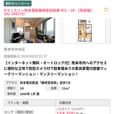
割引キャンペーン
Kマンスリー熊本電鉄藤崎宮前駅東 402・1R-【角部屋】
(No.544270)
お気
に入
り登
録
熊本市中央区
情報更新日 2026/08/02 23:37
【インターネット無料・オートロック付】熊本市内へのアクセス
に便利な立地で防犯カメラ付で駐車場ありの家具家電付部屋ウィ
ークリーマンション・マンスリーマンション！
アクセス
熊本電気鉄道「藤崎宮前駅」徒歩7分
間取り
1R
面積
31m²
築年数
2008年 1月 築
プラン名・期間
月額目安
1日当たり 4,600円～
ロング【滝田口駅前】
154,500
円/月～