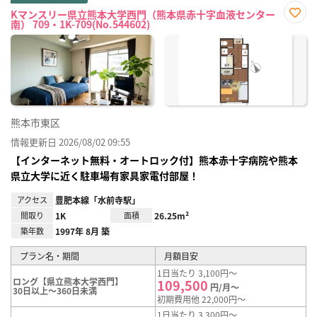
Kマンスリー県立熊本大学西門（熊本県赤十字血液センター
南） 709・1K-709(No.544602)
お気
に入
り登
録
熊本市東区
情報更新日 2026/08/02 09:55
【インターネット無料・オートロック付】熊本赤十字病院や熊本
県立大学に近く駐車場有家具家電付部屋！
アクセス
豊肥本線「水前寺駅」
間取り
1K
面積
26.25m²
築年数
1997年 8月 築
プラン名・期間
月額目安
1日当たり 3,100円～
ロング【県立熊本大学西門】
109,500
円/月～
30日以上～360日未満
初期費用他 22,000円～
1日当たり 3,300円～