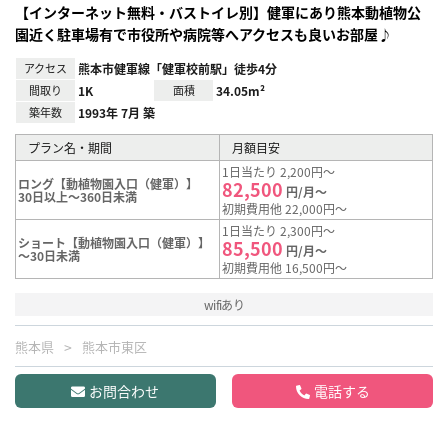
【インターネット無料・バストイレ別】健軍にあり熊本動植物公
園近く駐車場有で市役所や病院等へアクセスも良いお部屋♪
アクセス
熊本市健軍線「健軍校前駅」徒歩4分
間取り
1K
面積
34.05m²
築年数
1993年 7月 築
プラン名・期間
月額目安
1日当たり 2,200円～
ロング【動植物園入口（健軍）】
82,500
円/月～
30日以上～360日未満
初期費用他 22,000円～
1日当たり 2,300円～
ショート【動植物園入口（健軍）】
85,500
円/月～
～30日未満
初期費用他 16,500円～
wifiあり
熊本県
熊本市東区
お問合わせ
電話する