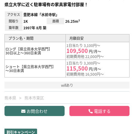
県立大学に近く駐車場有の家具家電付部屋！
アクセス
豊肥本線「水前寺駅」
間取り
1K
面積
26.25m²
築年数
1997年 8月 築
プラン名・期間
月額目安
1日当たり 3,100円～
ロング【県立熊本大学西門】
109,500
円/月～
30日以上～360日未満
初期費用他 22,000円～
1日当たり 3,300円～
ショート【県立熊本大学西門】
115,500
円/月～
～30日未満
初期費用他 16,500円～
wifiあり
熊本県
熊本市東区
お問合わせ
電話する
割引キャンペーン