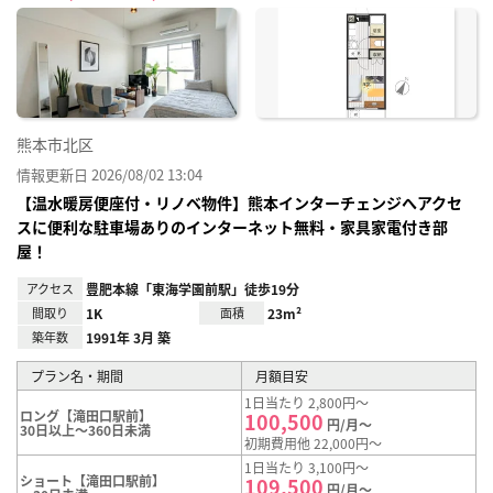
に入
り登
録
熊本市北区
情報更新日 2026/08/02 13:04
【温水暖房便座付・リノベ物件】熊本インターチェンジへアクセ
スに便利な駐車場ありのインターネット無料・家具家電付き部
屋！
アクセス
豊肥本線「東海学園前駅」徒歩19分
間取り
1K
面積
23m²
築年数
1991年 3月 築
プラン名・期間
月額目安
1日当たり 2,800円～
ロング【滝田口駅前】
100,500
円/月～
30日以上～360日未満
初期費用他 22,000円～
1日当たり 3,100円～
ショート【滝田口駅前】
109,500
円/月～