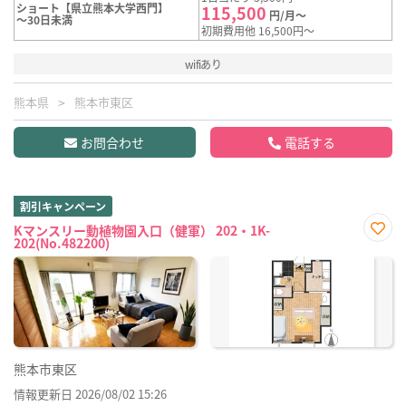
ショート【県立熊本大学西門】
115,500
円/月～
～30日未満
初期費用他 16,500円～
wifiあり
熊本県
熊本市東区
お問合わせ
電話する
割引キャンペーン
Kマンスリー動植物園入口（健軍） 202・1K-
202(No.482200)
お気
に入
り登
録
熊本市東区
情報更新日 2026/08/02 15:26