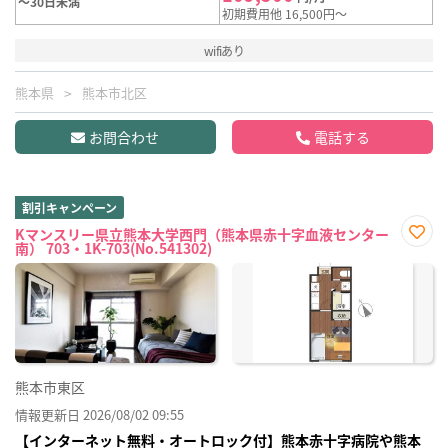
～30日未満
初期費用他 16,500円～
wifiあり
熊本県
熊本市北区
お問合わせ
電話する
割引キャンペーン
Kマンスリー県立熊本大学西門（熊本県赤十字血液センター
南） 703・1K-703(No.541302)
お気
に入
り登
録
熊本市東区
情報更新日 2026/08/02 09:55
【インターネット無料・オートロック付】熊本赤十字病院や熊本