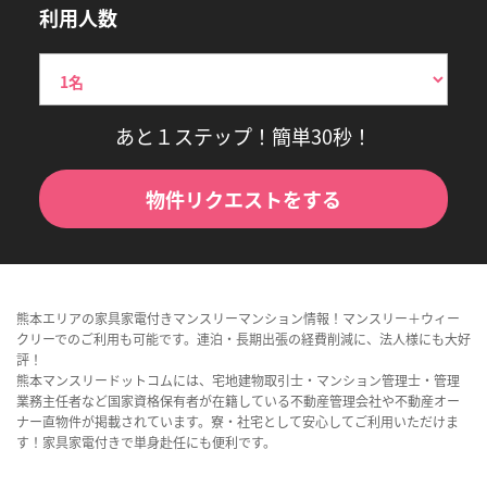
利用人数
あと１ステップ！簡単30秒！
物件リクエストをする
熊本エリアの家具家電付きマンスリーマンション情報！マンスリー＋ウィー
クリーでのご利用も可能です。連泊・長期出張の経費削減に、法人様にも大好
評！
熊本マンスリードットコムには、宅地建物取引士・マンション管理士・管理
業務主任者など国家資格保有者が在籍している不動産管理会社や不動産オー
ナー直物件が掲載されています。寮・社宅として安心してご利用いただけま
す！家具家電付きで単身赴任にも便利です。