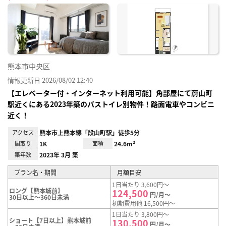
に入
り登
録
熊本市中央区
情報更新日 2026/08/02 12:40
【エレベーター付・インターネット利用可能】角部屋にて蔚山町
駅近くにある2023年築のバストイレ別物件！路面電車やコンビニ
近く！
アクセス
熊本市上熊本線「段山町駅」徒歩5分
間取り
1K
面積
24.6m²
築年数
2023年 3月 築
プラン名・期間
月額目安
1日当たり 3,600円～
ロング【熊本城前】
124,500
円/月～
30日以上～360日未満
初期費用他 16,500円～
1日当たり 3,800円～
ショート【7日以上】熊本城前
130,500
円/月～