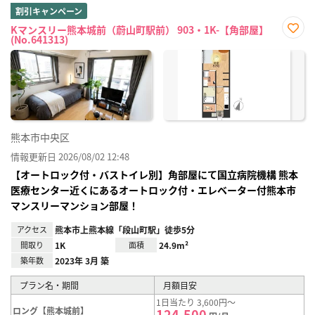
割引キャンペーン
Kマンスリー熊本城前（蔚山町駅前） 903・1K-【角部屋】
(No.641313)
お気
に入
り登
録
熊本市中央区
情報更新日 2026/08/02 12:48
【オートロック付・バストイレ別】角部屋にて国立病院機構 熊本
医療センター近くにあるオートロック付・エレベーター付熊本市
マンスリーマンション部屋！
アクセス
熊本市上熊本線「段山町駅」徒歩5分
間取り
1K
面積
24.9m²
築年数
2023年 3月 築
プラン名・期間
月額目安
1日当たり 3,600円～
ロング【熊本城前】
124,500