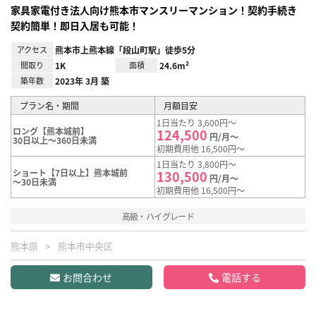
家具家電付き法人向け熊本市マンスリーマンション！契約手続き
契約簡単！即日入居も可能！
アクセス
熊本市上熊本線「段山町駅」徒歩5分
間取り
1K
面積
24.6m²
築年数
2023年 3月 築
プラン名・期間
月額目安
1日当たり 3,600円～
ロング【熊本城前】
124,500
円/月～
30日以上～360日未満
初期費用他 16,500円～
1日当たり 3,800円～
ショート【7日以上】熊本城前
130,500
円/月～
～30日未満
初期費用他 16,500円～
高級・ハイグレード
熊本県
熊本市中央区
お問合わせ
電話する