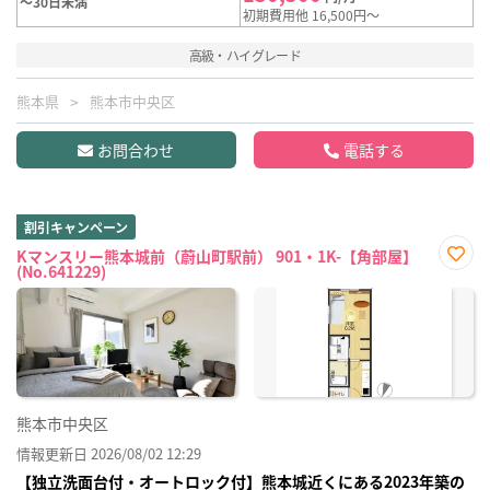
～30日未満
初期費用他 16,500円～
高級・ハイグレード
熊本県
熊本市中央区
お問合わせ
電話する
割引キャンペーン
Kマンスリー熊本城前（蔚山町駅前） 901・1K-【角部屋】
(No.641229)
お気
に入
り登
録
熊本市中央区
情報更新日 2026/08/02 12:29
【独立洗面台付・オートロック付】熊本城近くにある2023年築の