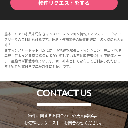
物件リクエストをする
熊本エリアの家具家電付きマンスリーマンション情報！マンスリー＋ウィー
クリーでのご利用も可能です。連泊・長期出張の経費削減に、法人様にも大好
評！
熊本マンスリードットコムには、宅地建物取引士・マンション管理士・管理
業務主任者など国家資格保有者が在籍している不動産管理会社や不動産オー
ナー直物件が掲載されています。寮・社宅として安心してご利用いただけま
す！家具家電付きで単身赴任にも便利です。
CONTACT US
物件に関するお問合わせや法人契約等、
お気軽にリクエスト・お問合わせください。