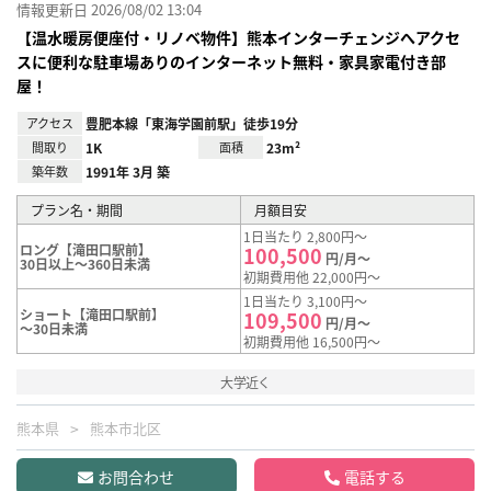
情報更新日 2026/08/02 13:04
【温水暖房便座付・リノベ物件】熊本インターチェンジへアクセ
スに便利な駐車場ありのインターネット無料・家具家電付き部
屋！
アクセス
豊肥本線「東海学園前駅」徒歩19分
間取り
1K
面積
23m²
築年数
1991年 3月 築
プラン名・期間
月額目安
1日当たり 2,800円～
ロング【滝田口駅前】
100,500
円/月～
30日以上～360日未満
初期費用他 22,000円～
1日当たり 3,100円～
ショート【滝田口駅前】
109,500
円/月～
～30日未満
初期費用他 16,500円～
大学近く
熊本県
熊本市北区
お問合わせ
電話する