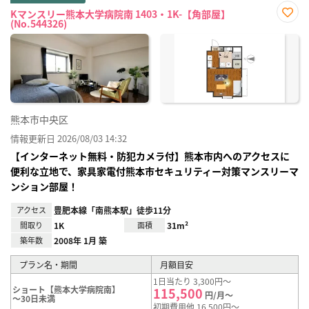
Kマンスリー熊本大学病院南 1403・1K-【角部屋】
(No.544326)
お気
に入
り登
録
熊本市中央区
情報更新日 2026/08/03 14:32
【インターネット無料・防犯カメラ付】熊本市内へのアクセスに
便利な立地で、家具家電付熊本市セキュリティー対策マンスリーマ
ンション部屋！
アクセス
豊肥本線「南熊本駅」徒歩11分
間取り
1K
面積
31m²
築年数
2008年 1月 築
プラン名・期間
月額目安
1日当たり 3,300円～
ショート【熊本大学病院南】
115,500
円/月～
～30日未満
初期費用他 16,500円～