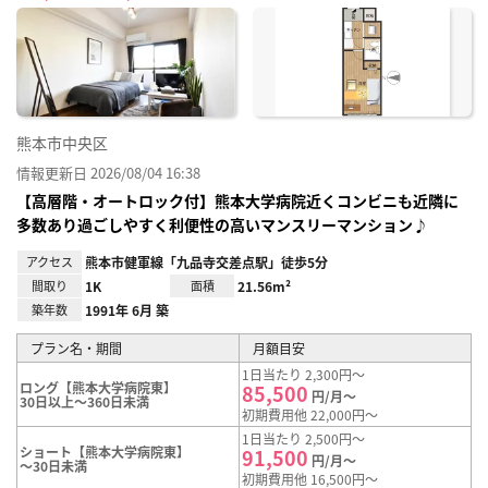
に入
り登
録
熊本市中央区
情報更新日 2026/08/04 16:38
【高層階・オートロック付】熊本大学病院近くコンビニも近隣に
多数あり過ごしやすく利便性の高いマンスリーマンション♪
アクセス
熊本市健軍線「九品寺交差点駅」徒歩5分
間取り
1K
面積
21.56m²
築年数
1991年 6月 築
プラン名・期間
月額目安
1日当たり 2,300円～
ロング【熊本大学病院東】
85,500
円/月～
30日以上～360日未満
初期費用他 22,000円～
1日当たり 2,500円～
ショート【熊本大学病院東】
91,500
円/月～
～30日未満
初期費用他 16,500円～