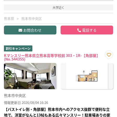
大学近く
熊本県
熊本市中央区
お問合わせ
電話する
割引キャンペーン
Kマンスリー熊本県立熊本高等学校前 303・1R-【角部屋】
(No.544355)
お気
に入
り登
録
熊本市中央区
情報更新日 2026/08/04 16:26
【バストイレ別・角部屋】熊本市内へのアクセス抜群で便利な立
地で、洋室がなんと13帖もある広々マンスリー！駐車場ありの家