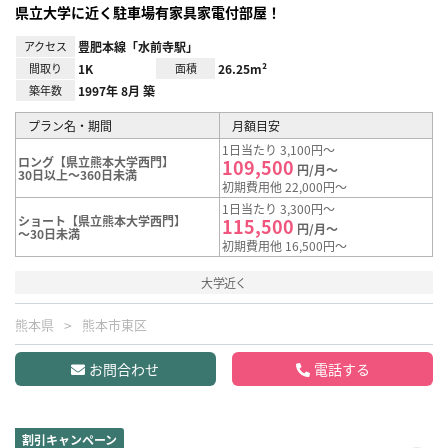
県立大学に近く駐車場有家具家電付部屋！
アクセス
豊肥本線「水前寺駅」
間取り
1K
面積
26.25m²
築年数
1997年 8月 築
プラン名・期間
月額目安
1日当たり 3,100円～
ロング【県立熊本大学西門】
109,500
円/月～
30日以上～360日未満
初期費用他 22,000円～
1日当たり 3,300円～
ショート【県立熊本大学西門】
115,500
円/月～
～30日未満
初期費用他 16,500円～
大学近く
熊本県
熊本市東区
お問合わせ
電話する
割引キャンペーン