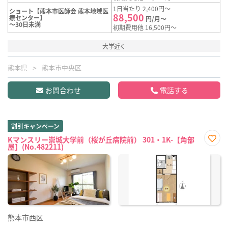
1日当たり 2,400円～
ショート【熊本市医師会 熊本地域医
88,500
療センター】
円/月～
～30日未満
初期費用他 16,500円～
大学近く
熊本県
熊本市中央区
お問合わせ
電話する
割引キャンペーン
Kマンスリー崇城大学前（桜が丘病院前） 301・1K-【角部
屋】(No.482211)
お気
に入
り登
録
熊本市西区