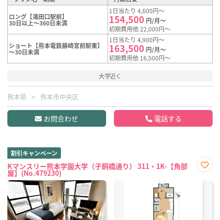
1日当たり 4,600円～
ロング【滝田口駅前】
154,500
円/月～
30日以上～360日未満
初期費用他 22,000円～
1日当たり 4,900円～
ショート【熊本電鉄藤崎宮前駅東】
163,500
円/月～
～30日未満
初期費用他 16,500円～
大学近く
熊本県
熊本市中央区
お問合わせ
電話する
割引キャンペーン
Kマンスリー熊本学園大学（子飼橋通り） 311・1K-【角部
屋】(No.479230)
お気
に入
り登
録