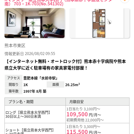
南） 703・1K-703(No.541302)
お気
に入
り登
録
熊本市東区
情報更新日 2026/08/02 09:55
【インターネット無料・オートロック付】熊本赤十字病院や熊本
県立大学に近く駐車場有の家具家電付部屋！
アクセス
豊肥本線「水前寺駅」
間取り
1K
面積
26.25m²
築年数
1997年 8月 築
プラン名・期間
月額目安
1日当たり 3,100円～
ロング【県立熊本大学西門】
109,500
円/月～
30日以上～360日未満
初期費用他 22,000円～
1日当たり 3,300円～
ショート【県立熊本大学西門】
115,500
円/月～
～30日未満