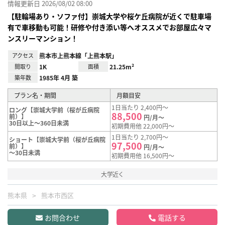
情報更新日 2026/08/02 08:00
【駐輪場あり・ソファ付】崇城大学や桜ケ丘病院が近くで駐車場
有で車移動も可能！研修や付き添い等へオススメでお部屋広々マ
ンスリーマンション！
アクセス
熊本市上熊本線「上熊本駅」
間取り
1K
面積
21.25m²
築年数
1985年 4月 築
プラン名・期間
月額目安
1日当たり 2,400円～
ロング【崇城大学前（桜が丘病院
88,500
前）】
円/月～
30日以上～360日未満
初期費用他 22,000円～
1日当たり 2,700円～
ショート【崇城大学前（桜が丘病院
97,500
前）】
円/月～
～30日未満
初期費用他 16,500円～
大学近く
熊本県
熊本市西区
お問合わせ
電話する