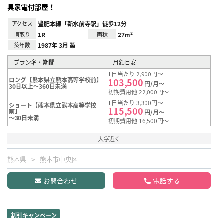
具家電付部屋！
アクセス
豊肥本線「新水前寺駅」徒歩12分
間取り
1R
面積
27m²
築年数
1987年 3月 築
プラン名・期間
月額目安
1日当たり 2,900円～
ロング【熊本県立熊本高等学校前】
103,500
円/月～
30日以上～360日未満
初期費用他 22,000円～
1日当たり 3,300円～
ショート【熊本県立熊本高等学校
115,500
前】
円/月～
～30日未満
初期費用他 16,500円～
大学近く
熊本県
熊本市中央区
お問合わせ
電話する
割引キャンペーン