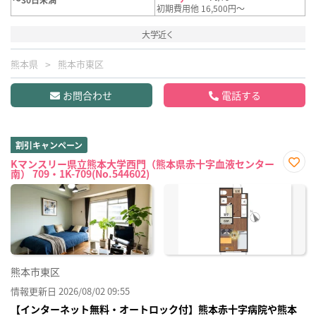
初期費用他 16,500円～
大学近く
熊本県
熊本市東区
お問合わせ
電話する
割引キャンペーン
Kマンスリー県立熊本大学西門（熊本県赤十字血液センター
南） 709・1K-709(No.544602)
お気
に入
り登
録
熊本市東区
情報更新日 2026/08/02 09:55
【インターネット無料・オートロック付】熊本赤十字病院や熊本