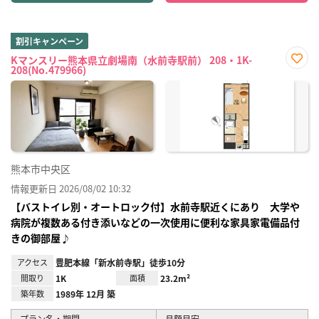
割引キャンペーン
Kマンスリー熊本県立劇場南（水前寺駅前） 208・1K-
208(No.479966)
お気
に入
り登
録
熊本市中央区
情報更新日 2026/08/02 10:32
【バストイレ別・オートロック付】水前寺駅近くにあり 大学や
病院が複数ある付き添いなどの一次使用に便利な家具家電備品付
きの御部屋♪
アクセス
豊肥本線「新水前寺駅」徒歩10分
間取り
1K
面積
23.2m²
築年数
1989年 12月 築
プラン名・期間
月額目安