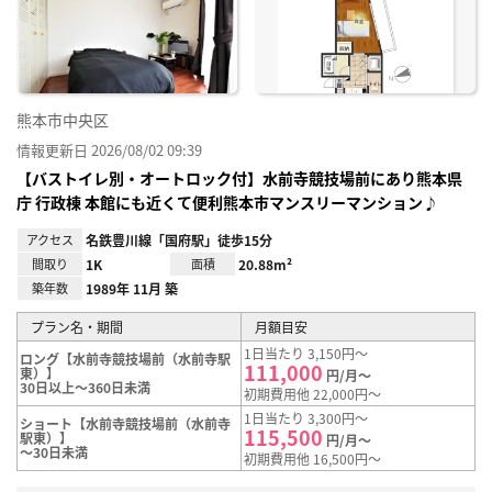
り登
録
熊本市中央区
情報更新日 2026/08/02 09:39
【バストイレ別・オートロック付】水前寺競技場前にあり熊本県
庁 行政棟 本館にも近くて便利熊本市マンスリーマンション♪
アクセス
名鉄豊川線「国府駅」徒歩15分
間取り
1K
面積
20.88m²
築年数
1989年 11月 築
プラン名・期間
月額目安
1日当たり 3,150円～
ロング【水前寺競技場前（水前寺駅
111,000
東）】
円/月～
30日以上～360日未満
初期費用他 22,000円～
1日当たり 3,300円～
ショート【水前寺競技場前（水前寺
115,500
駅東）】
円/月～
～30日未満
初期費用他 16,500円～