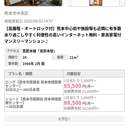
熊本市中央区
情報更新日 2026/08/02 14:57
【高層階・オートロック付】熊本中心街や施設等も近隣に有多数
あり過ごしやすく利便性の高いインターネット無料・家具家電付
マンスリーマンション♪
アクセス
豊肥本線「南熊本駅」
間取り
1K
面積
21m²
築年数
1990年 2月 築
プラン名・期間
月額目安
1日当たり 2,300円～
ロング【熊本市医師会 熊本地域医療
85,500
センター】
円/月～
30日以上～360日未満
初期費用他 22,000円～
1日当たり 2,400円～
ショート【熊本市医師会 熊本地域医
88,500
療センター】
円/月～
～30日未満
初期費用他 16,500円～
大学近く