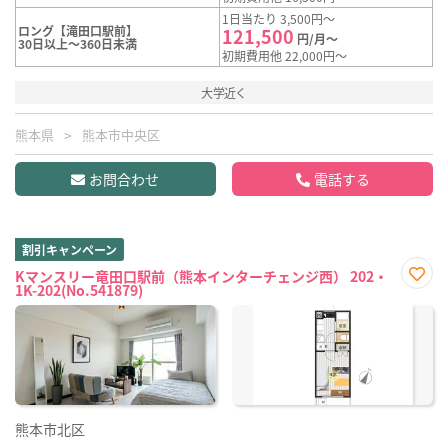
1日当たり 3,500円～
ロング【滝田口駅前】
121,500
円/月～
30日以上～360日未満
初期費用他 22,000円～
大学近く
熊本県
熊本市中央区
お問合わせ
電話する
割引キャンペーン
Kマンスリー竜田口駅前（熊本インターチェンジ西） 202・
1K-202(No.541879)
お気
に入
り登
録
熊本市北区