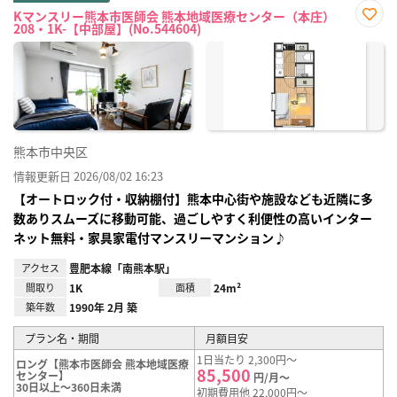
Kマンスリー熊本市医師会 熊本地域医療センター（本庄）
208・1K-【中部屋】(No.544604)
お気
に入
り登
録
熊本市中央区
情報更新日 2026/08/02 16:23
【オートロック付・収納棚付】熊本中心街や施設なども近隣に多
数ありスムーズに移動可能、過ごしやすく利便性の高いインター
ネット無料・家具家電付マンスリーマンション♪
アクセス
豊肥本線「南熊本駅」
間取り
1K
面積
24m²
築年数
1990年 2月 築
プラン名・期間
月額目安
1日当たり 2,300円～
ロング【熊本市医師会 熊本地域医療
85,500
センター】
円/月～
30日以上～360日未満
初期費用他 22,000円～