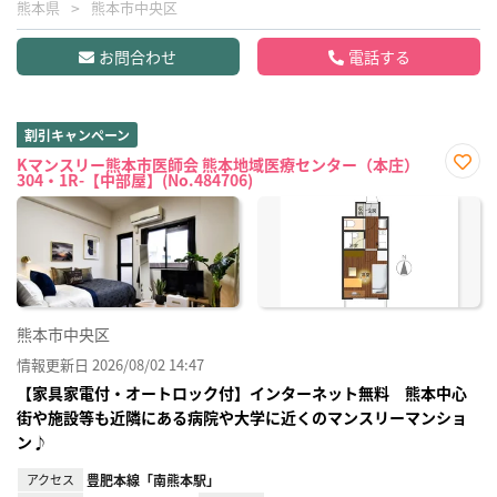
熊本県
熊本市中央区
お問合わせ
電話する
割引キャンペーン
Kマンスリー熊本市医師会 熊本地域医療センター（本庄）
304・1R-【中部屋】(No.484706)
お気
に入
り登
録
熊本市中央区
情報更新日 2026/08/02 14:47
【家具家電付・オートロック付】インターネット無料 熊本中心
街や施設等も近隣にある病院や大学に近くのマンスリーマンショ
ン♪
アクセス
豊肥本線「南熊本駅」