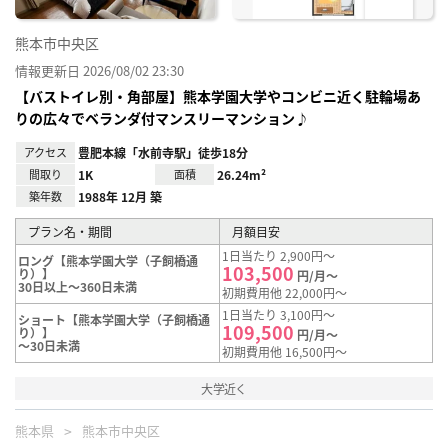
熊本市中央区
情報更新日 2026/08/02 23:30
【バストイレ別・角部屋】熊本学園大学やコンビニ近く駐輪場あ
りの広々でベランダ付マンスリーマンション♪
アクセス
豊肥本線「水前寺駅」徒歩18分
間取り
1K
面積
26.24m²
築年数
1988年 12月 築
プラン名・期間
月額目安
1日当たり 2,900円～
ロング【熊本学園大学（子飼橋通
103,500
り）】
円/月～
30日以上～360日未満
初期費用他 22,000円～
1日当たり 3,100円～
ショート【熊本学園大学（子飼橋通
109,500
り）】
円/月～
～30日未満
初期費用他 16,500円～
大学近く
熊本県
熊本市中央区