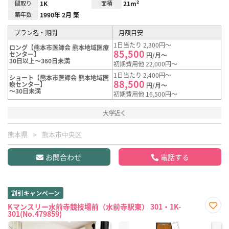
間取り
1K
面積
21m²
築年数
1990年 2月 築
プラン名・期間
月額目安
1日当たり 2,300円～
ロング【熊本市医師会 熊本地域医療
85,500
センター】
円/月～
30日以上～360日未満
初期費用他 22,000円～
1日当たり 2,400円～
ショート【熊本市医師会 熊本地域医
88,500
療センター】
円/月～
～30日未満
初期費用他 16,500円～
大学近く
熊本県
熊本市中央区
お問合わせ
電話する
割引キャンペーン
Kマンスリー水前寺競技場前（水前寺駅東） 301・1K-
301(No.479859)
お気
に入