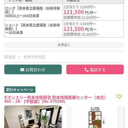
1日当たり 3,500円～
ロング【熊本県立劇場南（水前寺駅
121,500
前）】
円/月～
30日以上～360日未満
初期費用他 22,000円～
1日当たり 3,500円～
ショート【熊本県立劇場南（水前寺
121,500
駅前）】
円/月～
～30日未満
初期費用他 16,500円～
大学近く
熊本県
熊本市中央区
お問合わせ
電話する
割引キャンペーン
Kマンスリー熊本市医師会 熊本地域医療センター（本庄）
905・1R-【中部屋】(No.479299)
お気
に入
り登
録