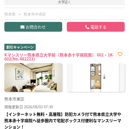
大学近く
熊本県
熊本市中央区
お問合わせ
電話する
割引キャンペーン
Kマンスリー熊本県立大学前（熊本赤十字病院南） 602・1K-
602(No.482213)
お気
に入
り登
録
熊本市東区
情報更新日 2026/08/02 07:30
【インターネット無料・高層階】防犯カメラ付で熊本県立大学や
熊本赤十字病院へ徒歩圏内で宅配ボックス付便利なマンスリーマ
ンション！