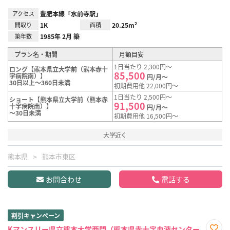
アクセス
豊肥本線「水前寺駅」
間取り
1K
面積
20.25m²
築年数
1985年 2月 築
プラン名・期間
月額目安
1日当たり 2,300円～
ロング【熊本県立大学前（熊本赤十
85,500
字病院南）】
円/月～
30日以上～360日未満
初期費用他 22,000円～
1日当たり 2,500円～
ショート【熊本県立大学前（熊本赤
91,500
十字病院南）】
円/月～
～30日未満
初期費用他 16,500円～
大学近く
熊本県
熊本市東区
お問合わせ
電話する
割引キャンペーン
Kマンスリー県立熊本大学西門（熊本県赤十字血液センター