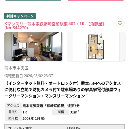
割引キャンペーン
Kマンスリー熊本電鉄藤崎宮前駅東 402・1R-【角部屋】
(No.544270)
お気
に入
り登
録
熊本市中央区
情報更新日 2026/08/02 23:37
【インターネット無料・オートロック付】熊本市内へのアクセス
に便利な立地で防犯カメラ付で駐車場ありの家具家電付部屋ウィ
ークリーマンション・マンスリーマンション！
アクセス
熊本電気鉄道「藤崎宮前駅」徒歩7分
間取り
1R
面積
31m²
築年数
2008年 1月 築
プラン名・期間
月額目安