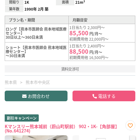
間取り
1K
面積
21m²
築年数
1990年 2月 築
プラン名・期間
月額目安
1日当たり 2,300円～
ロング【熊本市医師会 熊本地域医療
85,500
センター】
円/月～
30日以上～360日未満
初期費用他 22,000円～
1日当たり 2,400円～
ショート【熊本市医師会 熊本地域医
88,500
療センター】
円/月～
～30日未満
初期費用他 16,500円～
賃料交渉可
熊本県
熊本市中央区
お問合わせ
電話する
割引キャンペーン
Kマンスリー熊本城前（蔚山町駅前） 902・1K-【角部屋】
(No.641274)
お気
に入