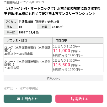
情報更新日 2026/08/02 09:39
【バストイレ別・オートロック付】水前寺競技場前にあり熊本県
庁 行政棟 本館にも近くて便利熊本市マンスリーマンション♪
アクセス
名鉄豊川線「国府駅」徒歩15分
間取り
1K
面積
20.88m²
築年数
1989年 11月 築
プラン名・期間
月額目安
1日当たり 3,150円～
ロング【水前寺競技場前（水前寺駅
111,000
東）】
円/月～
30日以上～360日未満
初期費用他 22,000円～
1日当たり 3,300円～
ショート【水前寺競技場前（水前寺
115,500
駅東）】
円/月～
～30日未満
初期費用他 16,500円～
賃料交渉可
熊本県
熊本市中央区
お問合わせ
電話する