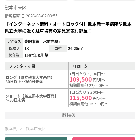
熊本市東区
情報更新日 2026/08/02 09:55
【インターネット無料・オートロック付】熊本赤十字病院や熊本
県立大学に近く駐車場有の家具家電付部屋！
アクセス
豊肥本線「水前寺駅」
間取り
1K
面積
26.25m²
築年数
1997年 8月 築
プラン名・期間
月額目安
1日当たり 3,100円～
ロング【県立熊本大学西門】
109,500
円/月～
30日以上～360日未満
初期費用他 22,000円～
1日当たり 3,300円～
ショート【県立熊本大学西門】
115,500
円/月～
～30日未満
初期費用他 16,500円～
賃料交渉可
熊本県
熊本市東区