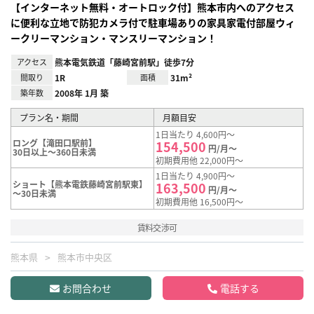
【インターネット無料・オートロック付】熊本市内へのアクセス
に便利な立地で防犯カメラ付で駐車場ありの家具家電付部屋ウィ
ークリーマンション・マンスリーマンション！
アクセス
熊本電気鉄道「藤崎宮前駅」徒歩7分
間取り
1R
面積
31m²
築年数
2008年 1月 築
プラン名・期間
月額目安
1日当たり 4,600円～
ロング【滝田口駅前】
154,500
円/月～
30日以上～360日未満
初期費用他 22,000円～
1日当たり 4,900円～
ショート【熊本電鉄藤崎宮前駅東】
163,500
円/月～
～30日未満
初期費用他 16,500円～
賃料交渉可
熊本県
熊本市中央区
お問合わせ
電話する