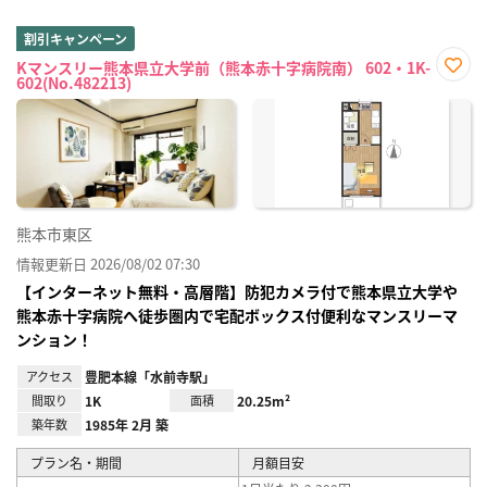
割引キャンペーン
Kマンスリー熊本県立大学前（熊本赤十字病院南） 602・1K-
602(No.482213)
お気
に入
り登
録
熊本市東区
情報更新日 2026/08/02 07:30
【インターネット無料・高層階】防犯カメラ付で熊本県立大学や
熊本赤十字病院へ徒歩圏内で宅配ボックス付便利なマンスリーマ
ンション！
アクセス
豊肥本線「水前寺駅」
間取り
1K
面積
20.25m²
築年数
1985年 2月 築
プラン名・期間
月額目安