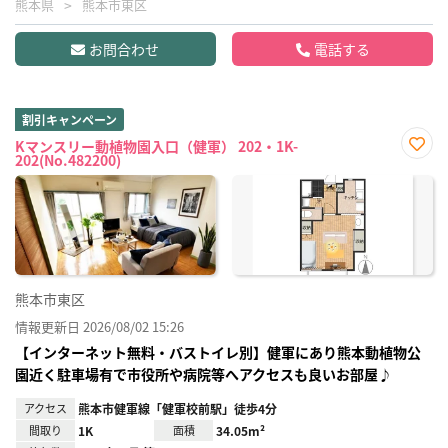
熊本県
熊本市東区
お問合わせ
電話する
割引キャンペーン
Kマンスリー動植物園入口（健軍） 202・1K-
202(No.482200)
お気
に入
り登
録
熊本市東区
情報更新日 2026/08/02 15:26
【インターネット無料・バストイレ別】健軍にあり熊本動植物公
園近く駐車場有で市役所や病院等へアクセスも良いお部屋♪
アクセス
熊本市健軍線「健軍校前駅」徒歩4分
間取り
1K
面積
34.05m²