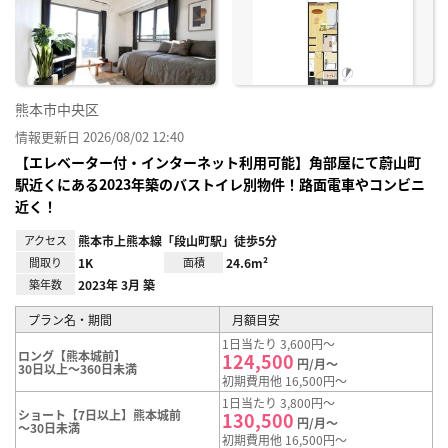
り登
録
熊本市中央区
情報更新日 2026/08/02 12:40
【エレベーター付・インターネット利用可能】角部屋にて蔚山町
駅近くにある2023年築のバストイレ別物件！路面電車やコンビニ
近く！
アクセス
熊本市上熊本線「段山町駅」徒歩5分
間取り
1K
面積
24.6m²
築年数
2023年 3月 築
プラン名・期間
月額目安
1日当たり 3,600円～
ロング【熊本城前】
124,500
円/月～
30日以上～360日未満
初期費用他 16,500円～
1日当たり 3,800円～
ショート【7日以上】熊本城前
130,500
円/月～
～30日未満
初期費用他 16,500円～