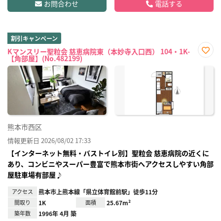
お問合わせ
電話する
割引キャンペーン
Kマンスリー聖粒会 慈恵病院東（本妙寺入口西） 104・1K-
【角部屋】(No.482199)
お気
に入
り登
録
熊本市西区
情報更新日 2026/08/02 17:33
【インターネット無料・バストイレ別】聖粒会 慈恵病院の近くに
あり、コンビニやスーパー豊富で熊本市街へアクセスしやすい角部
屋駐車場有部屋♪
アクセス
熊本市上熊本線「県立体育館前駅」徒歩11分
間取り
1K
面積
25.67m²
築年数
1996年 4月 築