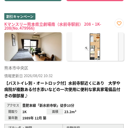
割引キャンペーン
Kマンスリー熊本県立劇場南（水前寺駅前） 208・1K-
208(No.479966)
お気
に入
り登
録
熊本市中央区
情報更新日 2026/08/02 10:32
【バストイレ別・オートロック付】水前寺駅近くにあり 大学や
病院が複数ある付き添いなどの一次使用に便利な家具家電備品付
きの御部屋♪
アクセス
豊肥本線「新水前寺駅」徒歩10分
間取り
1K
面積
23.2m²
築年数
1989年 12月 築
プラン名・期間
月額目安