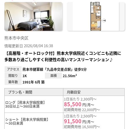
に入
り登
録
熊本市中央区
情報更新日 2026/08/04 16:38
【高層階・オートロック付】熊本大学病院近くコンビニも近隣に
多数あり過ごしやすく利便性の高いマンスリーマンション♪
アクセス
熊本市健軍線「九品寺交差点駅」徒歩5分
間取り
1K
面積
21.56m²
築年数
1991年 6月 築
プラン名・期間
月額目安
1日当たり 2,300円～
ロング【熊本大学病院東】
85,500
円/月～
30日以上～360日未満
初期費用他 22,000円～
1日当たり 2,500円～
ショート【熊本大学病院東】
91,500
円/月～
～30日未満
初期費用他 16,500円～