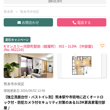
賃料交渉可
熊本県
熊本市中央区
お問合わせ
電話する
割引キャンペーン
Kマンスリー河原町駅前（紺屋町） 302・1LDK-【中部屋】
(No.482210)
お気
に入
り登
録
熊本市中央区
情報更新日 2026/08/02 12:46
【独立洗面台付・バストイレ別】熊本駅や市街地に近くオートロ
ック付・防犯カメラ付セキュリティ対策のある1LDK家具家電付部
屋♪