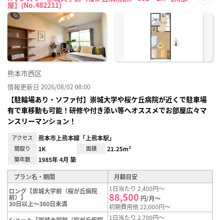
屋】(No.482211)
お気
に入
り登
録
熊本市西区
情報更新日 2026/08/02 08:00
【駐輪場あり・ソファ付】崇城大学や桜ケ丘病院が近くで駐車場
有で車移動も可能！研修や付き添い等へオススメでお部屋広々マ
ンスリーマンション！
アクセス
熊本市上熊本線「上熊本駅」
間取り
1K
面積
21.25m²
築年数
1985年 4月 築
プラン名・期間
月額目安
1日当たり 2,400円～
ロング【崇城大学前（桜が丘病院
88,500
前）】
円/月～
30日以上～360日未満
初期費用他 22,000円～
1日当たり 2,700円～
ショート【崇城大学前（桜が丘病院