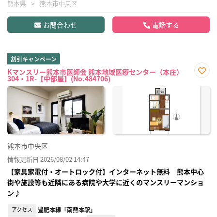
熊本県
熊本市中央区
お問合わせ
電話する
割引キャンペーン
Kマンスリー熊本市医師会 熊本地域医療センター（本庄）
304・1R-【中部屋】(No.484706)
お気
に入
り登
録
熊本市中央区
情報更新日 2026/08/02 14:47
【家具家電付・オートロック付】インターネット無料 熊本中心
街や施設等も近隣にある病院や大学に近くのマンスリーマンショ
ン♪
アクセス
豊肥本線「南熊本駅」