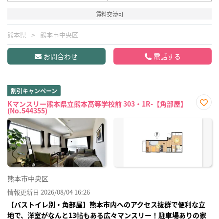
賃料交渉可
熊本県
熊本市中央区
お問合わせ
電話する
割引キャンペーン
Kマンスリー熊本県立熊本高等学校前 303・1R-【角部屋】
(No.544355)
お気
に入
り登
録
熊本市中央区
情報更新日 2026/08/04 16:26
【バストイレ別・角部屋】熊本市内へのアクセス抜群で便利な立
地で、洋室がなんと13帖もある広々マンスリー！駐車場ありの家