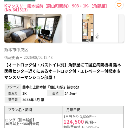
Kマンスリー熊本城前（蔚山町駅前） 903・1K-【角部屋】
(No.641313)
お気
に入
り登
録
熊本市中央区
情報更新日 2026/08/02 12:48
【オートロック付・バストイレ別】角部屋にて国立病院機構 熊本
医療センター近くにあるオートロック付・エレベーター付熊本市
マンスリーマンション部屋！
アクセス
熊本市上熊本線「段山町駅」徒歩5分
間取り
1K
面積
24.9m²
築年数
2023年 3月 築
プラン名・期間
月額目安
1日当たり 3,600円～
ロング【熊本城前】
124,500
円/月～
30日以上～360日未満
初期費用他 16,500円～