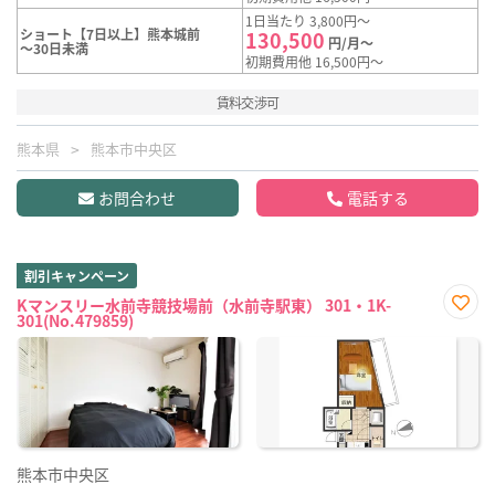
1日当たり 3,800円～
ショート【7日以上】熊本城前
130,500
円/月～
～30日未満
初期費用他 16,500円～
賃料交渉可
熊本県
熊本市中央区
お問合わせ
電話する
割引キャンペーン
Kマンスリー水前寺競技場前（水前寺駅東） 301・1K-
301(No.479859)
お気
に入
り登
録
熊本市中央区