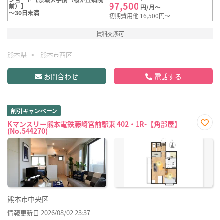
97,500
前）】
円/月～
～30日未満
初期費用他 16,500円～
賃料交渉可
熊本県
熊本市西区
お問合わせ
電話する
割引キャンペーン
Kマンスリー熊本電鉄藤崎宮前駅東 402・1R-【角部屋】
(No.544270)
お気
に入
り登
録
熊本市中央区
情報更新日 2026/08/02 23:37