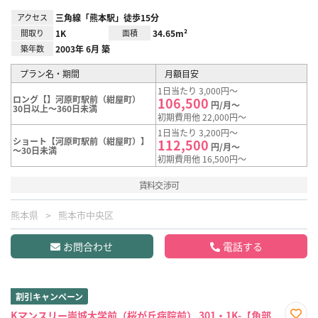
アクセス
三角線「熊本駅」徒歩15分
間取り
1K
面積
34.65m²
築年数
2003年 6月 築
プラン名・期間
月額目安
1日当たり 3,000円～
ロング【】河原町駅前（紺屋町）
106,500
円/月～
30日以上～360日未満
初期費用他 22,000円～
1日当たり 3,200円～
ショート【河原町駅前（紺屋町）】
112,500
円/月～
～30日未満
初期費用他 16,500円～
賃料交渉可
熊本県
熊本市中央区
お問合わせ
電話する
割引キャンペーン
Kマンスリー崇城大学前（桜が丘病院前） 301・1K-【角部