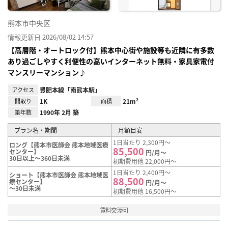
熊本市中央区
情報更新日 2026/08/02 14:57
【高層階・オートロック付】熊本中心街や施設等も近隣に有多数
あり過ごしやすく利便性の高いインターネット無料・家具家電付
マンスリーマンション♪
アクセス
豊肥本線「南熊本駅」
間取り
1K
面積
21m²
築年数
1990年 2月 築
プラン名・期間
月額目安
1日当たり 2,300円～
ロング【熊本市医師会 熊本地域医療
85,500
センター】
円/月～
30日以上～360日未満
初期費用他 22,000円～
1日当たり 2,400円～
ショート【熊本市医師会 熊本地域医
88,500
療センター】
円/月～
～30日未満
初期費用他 16,500円～
賃料交渉可