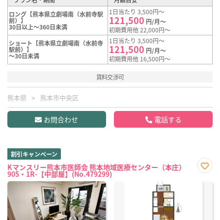
1日当たり 3,500円～
ロング【熊本県立劇場南（水前寺駅
121,500
前）】
円/月～
30日以上～360日未満
初期費用他 22,000円～
1日当たり 3,500円～
ショート【熊本県立劇場南（水前寺
121,500
駅前）】
円/月～
～30日未満
初期費用他 16,500円～
賃料交渉可
熊本県
熊本市中央区
お問合わせ
電話する
割引キャンペーン
Kマンスリー熊本市医師会 熊本地域医療センター（本庄）
905・1R-【中部屋】(No.479299)
お気
に入
り登
録