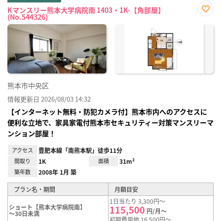
Kマンスリー熊本大学病院南 1403・1K-【角部屋】
(No.544326)
お気
に入
り登
録
熊本市中央区
情報更新日 2026/08/03 14:32
【インターネット無料・防犯カメラ付】熊本市内へのアクセスに
便利な立地で、家具家電付熊本市セキュリティー対策マンスリーマ
ンション部屋！
アクセス
豊肥本線「南熊本駅」徒歩11分
間取り
1K
面積
31m²
築年数
2008年 1月 築
プラン名・期間
月額目安
1日当たり 3,300円～
ショート【熊本大学病院南】
115,500
円/月～
～30日未満
初期費用他 16,500円～