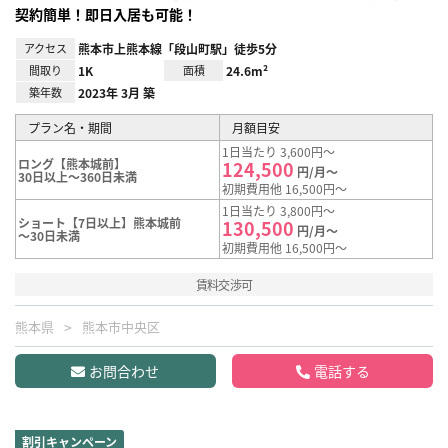
契約簡単！即日入居も可能！
アクセス
熊本市上熊本線「段山町駅」徒歩5分
間取り
1K
面積
24.6m²
築年数
2023年 3月 築
プラン名・期間
月額目安
1日当たり 3,600円～
ロング【熊本城前】
124,500
円/月～
30日以上～360日未満
初期費用他 16,500円～
1日当たり 3,800円～
ショート【7日以上】熊本城前
130,500
円/月～
～30日未満
初期費用他 16,500円～
賃料交渉可
熊本県
熊本市中央区
お問合わせ
電話する
割引キャンペーン