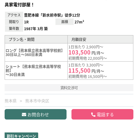
具家電付部屋！
アクセス
豊肥本線「新水前寺駅」徒歩12分
間取り
1R
面積
27m²
築年数
1987年 3月 築
プラン名・期間
月額目安
1日当たり 2,900円～
ロング【熊本県立熊本高等学校前】
103,500
円/月～
30日以上～360日未満
初期費用他 22,000円～
1日当たり 3,300円～
ショート【熊本県立熊本高等学校
115,500
前】
円/月～
～30日未満
初期費用他 16,500円～
賃料交渉可
熊本県
熊本市中央区
お問合わせ
電話する
割引キャンペーン