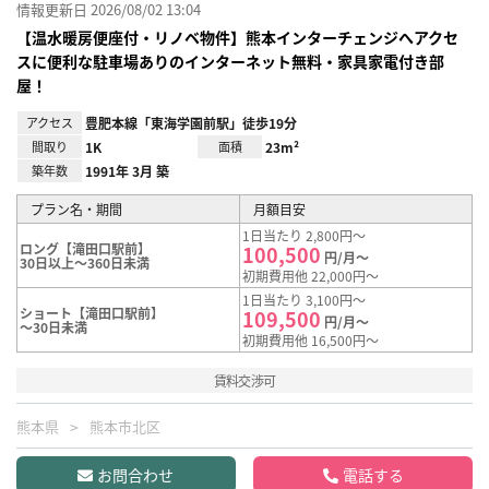
情報更新日 2026/08/02 13:04
【温水暖房便座付・リノベ物件】熊本インターチェンジへアクセ
スに便利な駐車場ありのインターネット無料・家具家電付き部
屋！
アクセス
豊肥本線「東海学園前駅」徒歩19分
間取り
1K
面積
23m²
築年数
1991年 3月 築
プラン名・期間
月額目安
1日当たり 2,800円～
ロング【滝田口駅前】
100,500
円/月～
30日以上～360日未満
初期費用他 22,000円～
1日当たり 3,100円～
ショート【滝田口駅前】
109,500
円/月～
～30日未満
初期費用他 16,500円～
賃料交渉可
熊本県
熊本市北区
お問合わせ
電話する