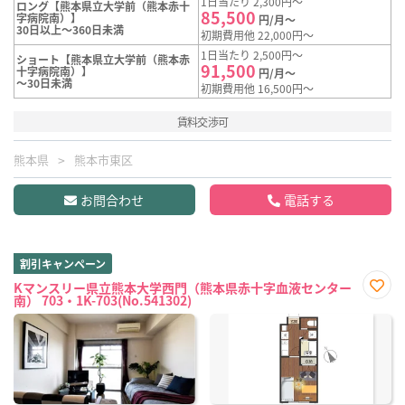
1日当たり 2,300円～
ロング【熊本県立大学前（熊本赤十
85,500
字病院南）】
円/月～
30日以上～360日未満
初期費用他 22,000円～
1日当たり 2,500円～
ショート【熊本県立大学前（熊本赤
91,500
十字病院南）】
円/月～
～30日未満
初期費用他 16,500円～
賃料交渉可
熊本県
熊本市東区
お問合わせ
電話する
割引キャンペーン
Kマンスリー県立熊本大学西門（熊本県赤十字血液センター
南） 703・1K-703(No.541302)
お気
に入
り登
録