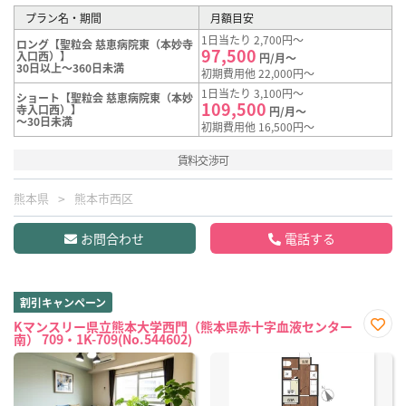
プラン名・期間
月額目安
1日当たり 2,700円～
ロング【聖粒会 慈恵病院東（本妙寺
97,500
入口西）】
円/月～
30日以上～360日未満
初期費用他 22,000円～
1日当たり 3,100円～
ショート【聖粒会 慈恵病院東（本妙
109,500
寺入口西）】
円/月～
～30日未満
初期費用他 16,500円～
賃料交渉可
熊本県
熊本市西区
お問合わせ
電話する
割引キャンペーン
Kマンスリー県立熊本大学西門（熊本県赤十字血液センター
南） 709・1K-709(No.544602)
お気
に入
り登
録