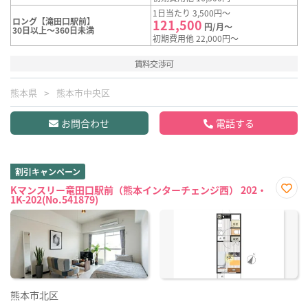
1日当たり 3,500円～
ロング【滝田口駅前】
121,500
円/月～
30日以上～360日未満
初期費用他 22,000円～
賃料交渉可
熊本県
熊本市中央区
お問合わせ
電話する
割引キャンペーン
Kマンスリー竜田口駅前（熊本インターチェンジ西） 202・
1K-202(No.541879)
お気
に入
り登
録
熊本市北区