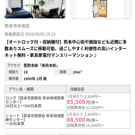
熊本市中央区
情報更新日 2026/08/02 16:23
【オートロック付・収納棚付】熊本中心街や施設なども近隣に多
数ありスムーズに移動可能、過ごしやすく利便性の高いインター
ネット無料・家具家電付マンスリーマンション♪
アクセス
豊肥本線「南熊本駅」
間取り
1K
面積
24m²
築年数
1990年 2月 築
プラン名・期間
月額目安
1日当たり 2,300円～
ロング【熊本市医師会 熊本地域医療
85,500
センター】
円/月～
30日以上～360日未満
初期費用他 22,000円～
1日当たり 2,400円～
ショート【熊本市医師会 熊本地域医
88,500
療センター】
円/月～
～30日未満
初期費用他 16,500円～