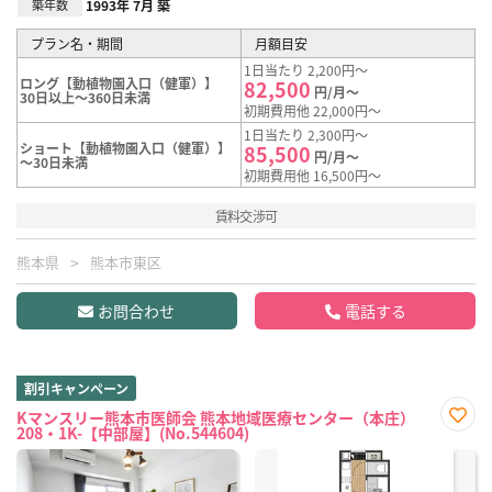
築年数
1993年 7月 築
プラン名・期間
月額目安
1日当たり 2,200円～
ロング【動植物園入口（健軍）】
82,500
円/月～
30日以上～360日未満
初期費用他 22,000円～
1日当たり 2,300円～
ショート【動植物園入口（健軍）】
85,500
円/月～
～30日未満
初期費用他 16,500円～
賃料交渉可
熊本県
熊本市東区
お問合わせ
電話する
割引キャンペーン
Kマンスリー熊本市医師会 熊本地域医療センター（本庄）
208・1K-【中部屋】(No.544604)
お気
に入
り登
録