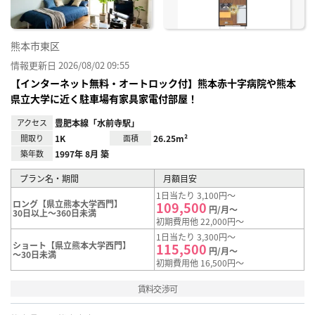
熊本市東区
情報更新日 2026/08/02 09:55
【インターネット無料・オートロック付】熊本赤十字病院や熊本
県立大学に近く駐車場有家具家電付部屋！
アクセス
豊肥本線「水前寺駅」
間取り
1K
面積
26.25m²
築年数
1997年 8月 築
プラン名・期間
月額目安
1日当たり 3,100円～
ロング【県立熊本大学西門】
109,500
円/月～
30日以上～360日未満
初期費用他 22,000円～
1日当たり 3,300円～
ショート【県立熊本大学西門】
115,500
円/月～
～30日未満
初期費用他 16,500円～
賃料交渉可