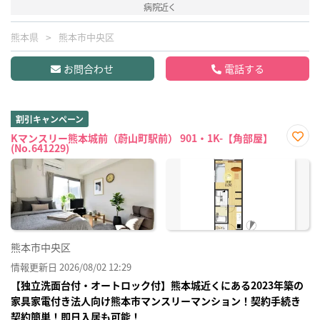
病院近く
熊本県
熊本市中央区
お問合わせ
電話する
割引キャンペーン
Kマンスリー熊本城前（蔚山町駅前） 901・1K-【角部屋】
(No.641229)
お気
に入
り登
録
熊本市中央区
情報更新日 2026/08/02 12:29
【独立洗面台付・オートロック付】熊本城近くにある2023年築の
家具家電付き法人向け熊本市マンスリーマンション！契約手続き
契約簡単！即日入居も可能！