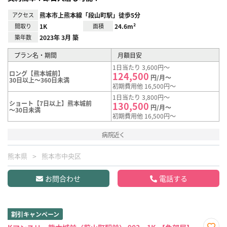
アクセス
熊本市上熊本線「段山町駅」徒歩5分
間取り
1K
面積
24.6m²
築年数
2023年 3月 築
プラン名・期間
月額目安
1日当たり 3,600円～
ロング【熊本城前】
124,500
円/月～
30日以上～360日未満
初期費用他 16,500円～
1日当たり 3,800円～
ショート【7日以上】熊本城前
130,500
円/月～
～30日未満
初期費用他 16,500円～
病院近く
熊本県
熊本市中央区
お問合わせ
電話する
割引キャンペーン