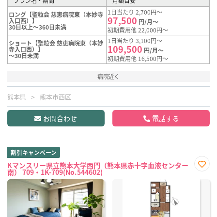
プラン名・期間
月額目安
1日当たり 2,700円～
ロング【聖粒会 慈恵病院東（本妙寺
97,500
入口西）】
円/月～
30日以上～360日未満
初期費用他 22,000円～
1日当たり 3,100円～
ショート【聖粒会 慈恵病院東（本妙
109,500
寺入口西）】
円/月～
～30日未満
初期費用他 16,500円～
病院近く
熊本県
熊本市西区
お問合わせ
電話する
割引キャンペーン
Kマンスリー県立熊本大学西門（熊本県赤十字血液センター
南） 709・1K-709(No.544602)
お気
に入
り登
録