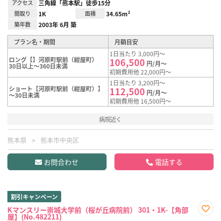
アクセス
三角線「熊本駅」徒歩15分
間取り
1K
面積
34.65m²
築年数
2003年 6月 築
プラン名・期間
月額目安
1日当たり 3,000円～
ロング【】河原町駅前（紺屋町）
106,500
円/月～
30日以上～360日未満
初期費用他 22,000円～
1日当たり 3,200円～
ショート【河原町駅前（紺屋町）】
112,500
円/月～
～30日未満
初期費用他 16,500円～
病院近く
熊本県
熊本市中央区
お問合わせ
電話する
割引キャンペーン
Kマンスリー崇城大学前（桜が丘病院前） 301・1K-【角部
屋】(No.482211)
お気