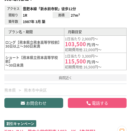
アクセス
豊肥本線「新水前寺駅」徒歩12分
間取り
1R
面積
27m²
築年数
1987年 3月 築
プラン名・期間
月額目安
1日当たり 2,900円～
ロング【熊本県立熊本高等学校前】
103,500
円/月～
30日以上～360日未満
初期費用他 22,000円～
1日当たり 3,300円～
ショート【熊本県立熊本高等学校
115,500
前】
円/月～
～30日未満
初期費用他 16,500円～
病院近く
熊本県
熊本市中央区
お問合わせ
電話する
割引キャンペーン