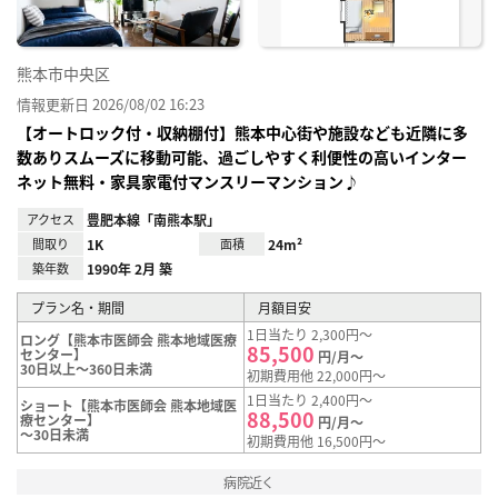
熊本市中央区
情報更新日 2026/08/02 16:23
【オートロック付・収納棚付】熊本中心街や施設なども近隣に多
数ありスムーズに移動可能、過ごしやすく利便性の高いインター
ネット無料・家具家電付マンスリーマンション♪
アクセス
豊肥本線「南熊本駅」
間取り
1K
面積
24m²
築年数
1990年 2月 築
プラン名・期間
月額目安
1日当たり 2,300円～
ロング【熊本市医師会 熊本地域医療
85,500
センター】
円/月～
30日以上～360日未満
初期費用他 22,000円～
1日当たり 2,400円～
ショート【熊本市医師会 熊本地域医
88,500
療センター】
円/月～
～30日未満
初期費用他 16,500円～
病院近く