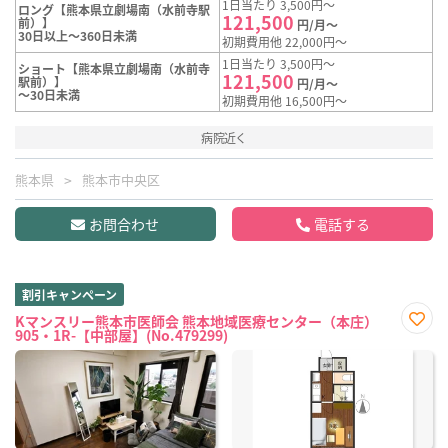
1日当たり 3,500円～
ロング【熊本県立劇場南（水前寺駅
121,500
前）】
円/月～
30日以上～360日未満
初期費用他 22,000円～
1日当たり 3,500円～
ショート【熊本県立劇場南（水前寺
121,500
駅前）】
円/月～
～30日未満
初期費用他 16,500円～
病院近く
熊本県
熊本市中央区
お問合わせ
電話する
割引キャンペーン
Kマンスリー熊本市医師会 熊本地域医療センター（本庄）
905・1R-【中部屋】(No.479299)
お気
に入
り登
録