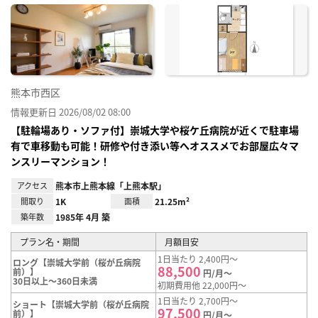
に入
り登
録
熊本市西区
情報更新日 2026/08/02 08:00
【駐輪場あり・ソファ付】崇城大学や桜ケ丘病院が近くで駐車場
有で車移動も可能！研修や付き添い等へオススメでお部屋広々マ
ンスリーマンション！
アクセス
熊本市上熊本線「上熊本駅」
間取り
1K
面積
21.25m²
築年数
1985年 4月 築
プラン名・期間
月額目安
1日当たり 2,400円～
ロング【崇城大学前（桜が丘病院
88,500
前）】
円/月～
30日以上～360日未満
初期費用他 22,000円～
1日当たり 2,700円～
ショート【崇城大学前（桜が丘病院
97,500
前）】
円/月～