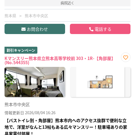
病院近く
熊本県
熊本市中央区
お問合わせ
電話する
割引キャンペーン
Kマンスリー熊本県立熊本高等学校前 303・1R-【角部屋】
(No.544355)
お気
に入
り登
録
熊本市中央区
情報更新日 2026/08/04 16:26
【バストイレ別・角部屋】熊本市内へのアクセス抜群で便利な立
地で、洋室がなんと13帖もある広々マンスリー！駐車場ありの家
具家電付部屋！