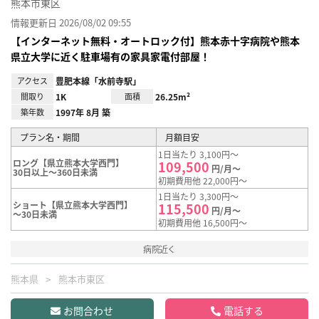
熊本市東区
情報更新日 2026/08/02 09:55
【インターネット無料・オートロック付】熊本赤十字病院や熊本
県立大学に近く駐車場有の家具家電付部屋！
アクセス
豊肥本線「水前寺駅」
間取り
1K
面積
26.25m²
築年数
1997年 8月 築
プラン名・期間
月額目安
1日当たり 3,100円～
ロング【県立熊本大学西門】
109,500
円/月～
30日以上～360日未満
初期費用他 22,000円～
1日当たり 3,300円～
ショート【県立熊本大学西門】
115,500
円/月～
～30日未満
初期費用他 16,500円～
病院近く
熊本県
熊本市東区
お問合わせ
電話する