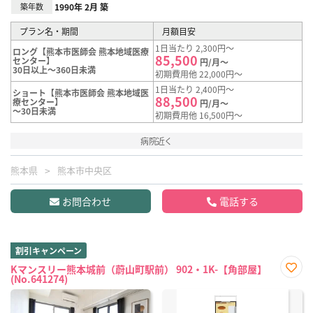
築年数
1990年 2月 築
プラン名・期間
月額目安
1日当たり 2,300円～
ロング【熊本市医師会 熊本地域医療
85,500
センター】
円/月～
30日以上～360日未満
初期費用他 22,000円～
1日当たり 2,400円～
ショート【熊本市医師会 熊本地域医
88,500
療センター】
円/月～
～30日未満
初期費用他 16,500円～
病院近く
熊本県
熊本市中央区
お問合わせ
電話する
割引キャンペーン
Kマンスリー熊本城前（蔚山町駅前） 902・1K-【角部屋】
(No.641274)
お気
に入
り登
録