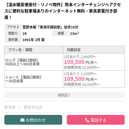
【温水暖房便座付・リノベ物件】熊本インターチェンジへアクセ
スに便利な駐車場ありのインターネット無料・家具家電付き部
屋！
アクセス
豊肥本線「東海学園前駅」徒歩19分
間取り
1K
面積
23m²
築年数
1991年 3月 築
プラン名・期間
月額目安
1日当たり 2,800円～
ロング【滝田口駅前】
100,500
円/月～
30日以上～360日未満
初期費用他 22,000円～
1日当たり 3,100円～
ショート【滝田口駅前】
109,500
円/月～
～30日未満
初期費用他 16,500円～
病院近く
熊本県
熊本市北区
お問合わせ
電話する