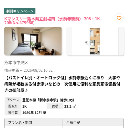
割引キャンペーン
Kマンスリー熊本県立劇場南（水前寺駅前） 208・1K-
208(No.479966)
お気
に入
り登
録
熊本市中央区
情報更新日 2026/08/02 10:32
【バストイレ別・オートロック付】水前寺駅近くにあり 大学や
病院が複数ある付き添いなどの一次使用に便利な家具家電備品付
きの御部屋♪
アクセス
豊肥本線「新水前寺駅」徒歩10分
間取り
1K
面積
23.2m²
築年数
1989年 12月 築
プラン名・期間
月額目安