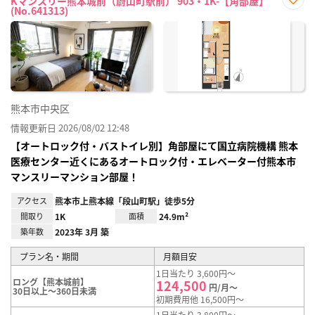
Kマンスリー熊本城前（蔚山町駅前） 903・1K-【角部屋】
(No.641313)
お気
に入
り登
録
熊本市中央区
情報更新日 2026/08/02 12:48
【オートロック付・バストイレ別】角部屋にて国立病院機構 熊本
医療センター近くにあるオートロック付・エレベーター付熊本市
マンスリーマンション部屋！
アクセス
熊本市上熊本線「段山町駅」徒歩5分
間取り
1K
面積
24.9m²
築年数
2023年 3月 築
プラン名・期間
月額目安
1日当たり 3,600円～
ロング【熊本城前】
124,500
円/月～
30日以上～360日未満
初期費用他 16,500円～
1日当たり 3,800円～