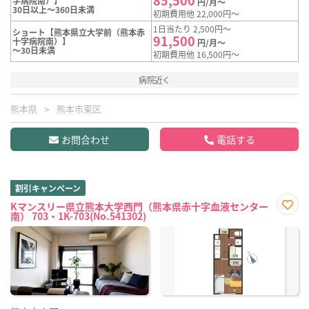
字病院南）】
円/月～
30日以上～360日未満
初期費用他 22,000円～
1日当たり 2,500円～
ショート【熊本県立大学前（熊本赤
91,500
十字病院南）】
円/月～
～30日未満
初期費用他 16,500円～
病院近く
熊本県
熊本市東区
お問合わせ
電話する
割引キャンペーン
Kマンスリー県立熊本大学西門（熊本県赤十字血液センター
南） 703・1K-703(No.541302)
お気
に入
り登
録