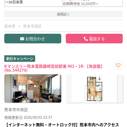
～30日未満
初期費用他 16,500円～
病院近く
熊本県
熊本市西区
お問合わせ
電話する
割引キャンペーン
Kマンスリー熊本電鉄藤崎宮前駅東 402・1R-【角部屋】
(No.544270)
お気
に入
り登
録
熊本市中央区
情報更新日 2026/08/02 23:37
【インターネット無料・オートロック付】熊本市内へのアクセス