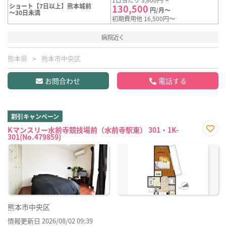
ショート【7日以上】熊本城前
130,500
円/月～
～30日未満
初期費用他 16,500円～
病院近く
熊本県
熊本市中央区
お問合わせ
電話する
割引キャンペーン
Kマンスリー水前寺競技場前（水前寺駅東） 301・1K-
301(No.479859)
お気
に入
り登
録
熊本市中央区
情報更新日 2026/08/02 09:39