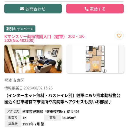
お問合わせ
電話する
割引キャンペーン
Kマンスリー動植物園入口（健軍） 202・1K-
202(No.482200)
お気
に入
り登
録
熊本市東区
情報更新日 2026/08/02 15:26
【インターネット無料・バストイレ別】健軍にあり熊本動植物公
園近く駐車場有で市役所や病院等へアクセスも良いお部屋♪
アクセス
熊本市健軍線「健軍校前駅」徒歩4分
間取り
1K
面積
34.05m²
築年数
1993年 7月 築