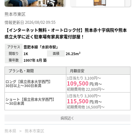
熊本市東区
情報更新日 2026/08/02 09:55
【インターネット無料・オートロック付】熊本赤十字病院や熊本
県立大学に近く駐車場有家具家電付部屋！
アクセス
豊肥本線「水前寺駅」
間取り
1K
面積
26.25m²
築年数
1997年 8月 築
プラン名・期間
月額目安
1日当たり 3,100円～
ロング【県立熊本大学西門】
109,500
円/月～
30日以上～360日未満
初期費用他 22,000円～
1日当たり 3,300円～
ショート【県立熊本大学西門】
115,500
円/月～
～30日未満
初期費用他 16,500円～
病院近く
熊本県
熊本市東区