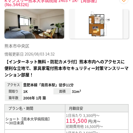
Kマンスリー熊本大学病院南 1403・1K-【角部屋】
(No.544326)
お気
に入
り登
録
熊本市中央区
情報更新日 2026/08/03 14:32
【インターネット無料・防犯カメラ付】熊本市内へのアクセスに
便利な立地で、家具家電付熊本市セキュリティー対策マンスリーマ
ンション部屋！
アクセス
豊肥本線「南熊本駅」徒歩11分
間取り
1K
面積
31m²
築年数
2008年 1月 築
プラン名・期間
月額目安
1日当たり 3,300円～
ショート【熊本大学病院南】
115,500
円/月～
～30日未満
初期費用他 16,500円～
1日当たり 3,500円～