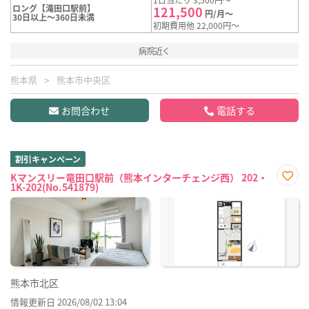
ロング【滝田口駅前】
121,500
円/月～
30日以上～360日未満
初期費用他 22,000円～
病院近く
熊本県
熊本市中央区
お問合わせ
電話する
割引キャンペーン
Kマンスリー竜田口駅前（熊本インターチェンジ西） 202・
1K-202(No.541879)
お気
に入
り登
録
熊本市北区
情報更新日 2026/08/02 13:04