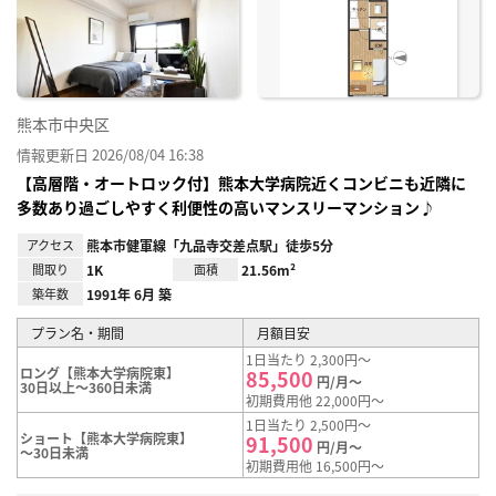
り登
録
熊本市中央区
情報更新日 2026/08/04 16:38
【高層階・オートロック付】熊本大学病院近くコンビニも近隣に
多数あり過ごしやすく利便性の高いマンスリーマンション♪
アクセス
熊本市健軍線「九品寺交差点駅」徒歩5分
間取り
1K
面積
21.56m²
築年数
1991年 6月 築
プラン名・期間
月額目安
1日当たり 2,300円～
ロング【熊本大学病院東】
85,500
円/月～
30日以上～360日未満
初期費用他 22,000円～
1日当たり 2,500円～
ショート【熊本大学病院東】
91,500
円/月～
～30日未満
初期費用他 16,500円～