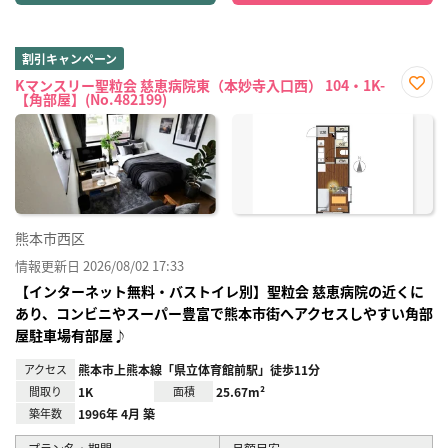
割引キャンペーン
Kマンスリー聖粒会 慈恵病院東（本妙寺入口西） 104・1K-
【角部屋】(No.482199)
お気
に入
り登
録
熊本市西区
情報更新日 2026/08/02 17:33
【インターネット無料・バストイレ別】聖粒会 慈恵病院の近くに
あり、コンビニやスーパー豊富で熊本市街へアクセスしやすい角部
屋駐車場有部屋♪
アクセス
熊本市上熊本線「県立体育館前駅」徒歩11分
間取り
1K
面積
25.67m²
築年数
1996年 4月 築