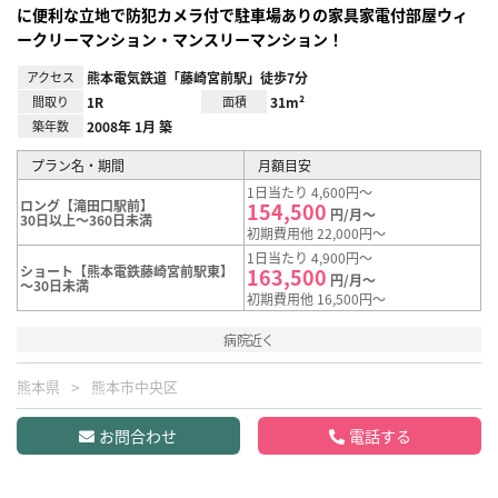
に便利な立地で防犯カメラ付で駐車場ありの家具家電付部屋ウィ
ークリーマンション・マンスリーマンション！
アクセス
熊本電気鉄道「藤崎宮前駅」徒歩7分
間取り
1R
面積
31m²
築年数
2008年 1月 築
プラン名・期間
月額目安
1日当たり 4,600円～
ロング【滝田口駅前】
154,500
円/月～
30日以上～360日未満
初期費用他 22,000円～
1日当たり 4,900円～
ショート【熊本電鉄藤崎宮前駅東】
163,500
円/月～
～30日未満
初期費用他 16,500円～
病院近く
熊本県
熊本市中央区
お問合わせ
電話する