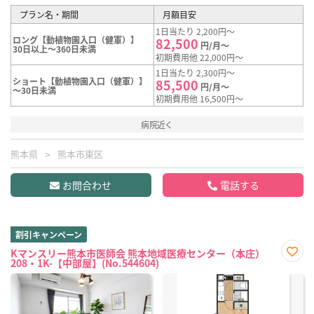
プラン名・期間
月額目安
1日当たり 2,200円～
ロング【動植物園入口（健軍）】
82,500
円/月～
30日以上～360日未満
初期費用他 22,000円～
1日当たり 2,300円～
ショート【動植物園入口（健軍）】
85,500
円/月～
～30日未満
初期費用他 16,500円～
病院近く
熊本県
熊本市東区
お問合わせ
電話する
割引キャンペーン
Kマンスリー熊本市医師会 熊本地域医療センター（本庄）
208・1K-【中部屋】(No.544604)
お気
に入
り登
録