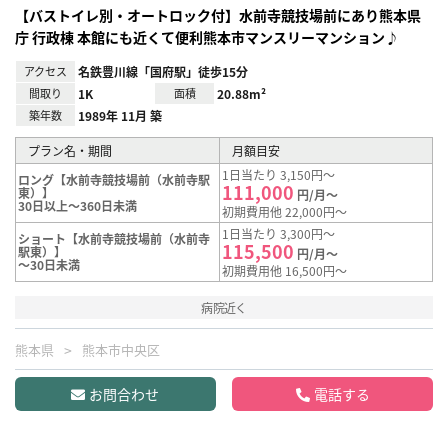
【バストイレ別・オートロック付】水前寺競技場前にあり熊本県
庁 行政棟 本館にも近くて便利熊本市マンスリーマンション♪
アクセス
名鉄豊川線「国府駅」徒歩15分
間取り
1K
面積
20.88m²
築年数
1989年 11月 築
プラン名・期間
月額目安
1日当たり 3,150円～
ロング【水前寺競技場前（水前寺駅
111,000
東）】
円/月～
30日以上～360日未満
初期費用他 22,000円～
1日当たり 3,300円～
ショート【水前寺競技場前（水前寺
115,500
駅東）】
円/月～
～30日未満
初期費用他 16,500円～
病院近く
熊本県
熊本市中央区
お問合わせ
電話する