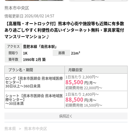
熊本市中央区
情報更新日 2026/08/02 14:57
【高層階・オートロック付】熊本中心街や施設等も近隣に有多数
あり過ごしやすく利便性の高いインターネット無料・家具家電付
マンスリーマンション♪
アクセス
豊肥本線「南熊本駅」
間取り
1K
面積
21m²
築年数
1990年 2月 築
プラン名・期間
月額目安
1日当たり 2,300円～
ロング【熊本市医師会 熊本地域医療
85,500
センター】
円/月～
30日以上～360日未満
初期費用他 22,000円～
1日当たり 2,400円～
ショート【熊本市医師会 熊本地域医
88,500
療センター】
円/月～
～30日未満
初期費用他 16,500円～
病院近く
熊本県
熊本市中央区