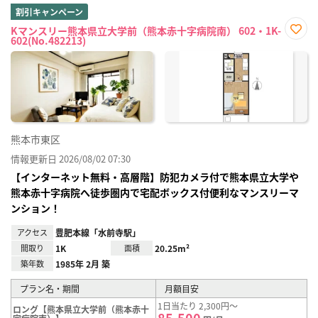
割引キャンペーン
Kマンスリー熊本県立大学前（熊本赤十字病院南） 602・1K-
602(No.482213)
お気
に入
り登
録
熊本市東区
情報更新日 2026/08/02 07:30
【インターネット無料・高層階】防犯カメラ付で熊本県立大学や
熊本赤十字病院へ徒歩圏内で宅配ボックス付便利なマンスリーマ
ンション！
アクセス
豊肥本線「水前寺駅」
間取り
1K
面積
20.25m²
築年数
1985年 2月 築
プラン名・期間
月額目安
1日当たり 2,300円～
ロング【熊本県立大学前（熊本赤十
85,500