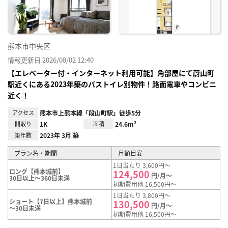
熊本市中央区
情報更新日 2026/08/02 12:40
【エレベーター付・インターネット利用可能】角部屋にて蔚山町
駅近くにある2023年築のバストイレ別物件！路面電車やコンビニ
近く！
アクセス
熊本市上熊本線「段山町駅」徒歩5分
間取り
1K
面積
24.6m²
築年数
2023年 3月 築
プラン名・期間
月額目安
1日当たり 3,600円～
ロング【熊本城前】
124,500
円/月～
30日以上～360日未満
初期費用他 16,500円～
1日当たり 3,800円～
ショート【7日以上】熊本城前
130,500
円/月～
～30日未満
初期費用他 16,500円～