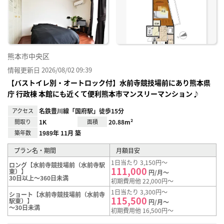
り登
録
熊本市中央区
情報更新日 2026/08/02 09:39
【バストイレ別・オートロック付】水前寺競技場前にあり熊本県
庁 行政棟 本館にも近くて便利熊本市マンスリーマンション♪
アクセス
名鉄豊川線「国府駅」徒歩15分
間取り
1K
面積
20.88m²
築年数
1989年 11月 築
プラン名・期間
月額目安
1日当たり 3,150円～
ロング【水前寺競技場前（水前寺駅
111,000
東）】
円/月～
30日以上～360日未満
初期費用他 22,000円～
1日当たり 3,300円～
ショート【水前寺競技場前（水前寺
115,500
駅東）】
円/月～
～30日未満
初期費用他 16,500円～