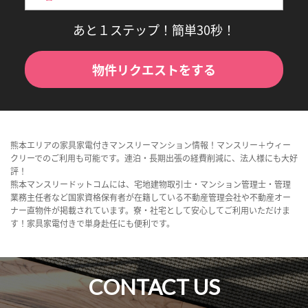
あと１ステップ！簡単30秒！
物件リクエストをする
熊本エリアの家具家電付きマンスリーマンション情報！マンスリー＋ウィー
クリーでのご利用も可能です。連泊・長期出張の経費削減に、法人様にも大好
評！
熊本マンスリードットコムには、宅地建物取引士・マンション管理士・管理
業務主任者など国家資格保有者が在籍している不動産管理会社や不動産オー
ナー直物件が掲載されています。寮・社宅として安心してご利用いただけま
す！家具家電付きで単身赴任にも便利です。
CONTACT US