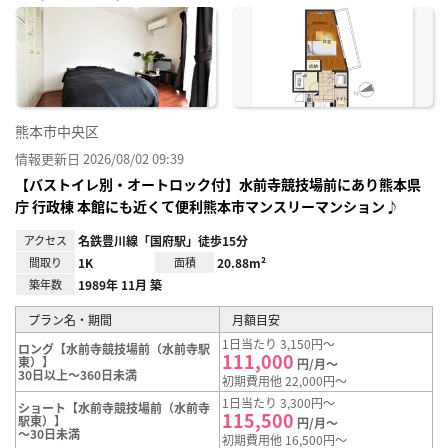
に入
り登
録
熊本市中央区
情報更新日 2026/08/02 09:39
【バストイレ別・オートロック付】水前寺競技場前にあり熊本県
庁 行政棟 本館にも近くて便利熊本市マンスリーマンション♪
アクセス
名鉄豊川線「国府駅」徒歩15分
間取り
1K
面積
20.88m²
築年数
1989年 11月 築
プラン名・期間
月額目安
1日当たり 3,150円～
ロング【水前寺競技場前（水前寺駅
111,000
東）】
円/月～
30日以上～360日未満
初期費用他 22,000円～
1日当たり 3,300円～
ショート【水前寺競技場前（水前寺
115,500
駅東）】
円/月～
～30日未満
初期費用他 16,500円～