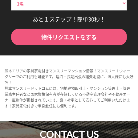
あと１ステップ！簡単30秒！
物件リクエストをする
熊本エリアの家具家電付きマンスリーマンション情報！マンスリー＋ウィー
クリーでのご利用も可能です。連泊・長期出張の経費削減に、法人様にも大好
評！
熊本マンスリードットコムには、宅地建物取引士・マンション管理士・管理
業務主任者など国家資格保有者が在籍している不動産管理会社や不動産オー
ナー直物件が掲載されています。寮・社宅として安心してご利用いただけま
す！家具家電付きで単身赴任にも便利です。
CONTACT US