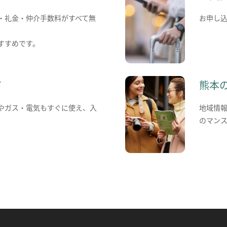
・礼金・仲介手数料がすべて無
お申し
すすめです。
て
熊本
やガス・電気もすぐに使え、入
地域情
のマン