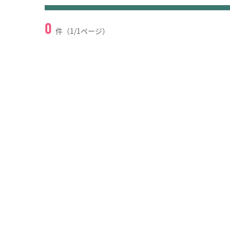
0
件（1/1ページ）