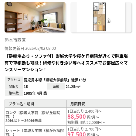
に入
り登
録
熊本市西区
情報更新日 2026/08/02 08:00
【駐輪場あり・ソファ付】崇城大学や桜ケ丘病院が近くで駐車場
有で車移動も可能！研修や付き添い等へオススメでお部屋広々マ
ンスリーマンション！
アクセス
鹿児島本線「崇城大学前駅」徒歩15分
間取り
1K
面積
21.25m²
築年数
1985年 4月 築
プラン名・期間
月額目安
1日当たり 2,400円～
ロング【崇城大学前（桜が丘病院
88,500
前）】
円/月～
30日以上～360日未満
初期費用他 22,000円～
1日当たり 2,700円～
ショート【崇城大学前（桜が丘病院
97,500
前）】
円/月～