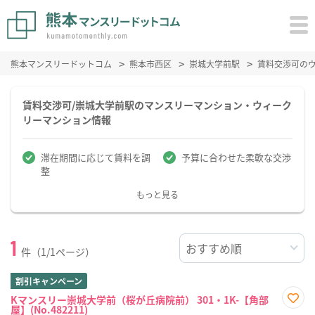
熊本マンスリードットコム
熊本市西区
崇城大学前駅
賃料交渉可の
賃料交渉可/崇城大学前駅のマンスリーマンション・ウィーク
リーマンション情報
滞在期間に応じて賃料を調
予算に合わせた柔軟な交渉
整
もっと見る
1
件（1/1ページ）
割引キャンペーン
Kマンスリー崇城大学前（桜が丘病院前） 301・1K-【角部
屋】(No.482211)
お気