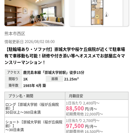
り登
録
熊本市西区
情報更新日 2026/08/02 08:00
【駐輪場あり・ソファ付】崇城大学や桜ケ丘病院が近くで駐車場
有で車移動も可能！研修や付き添い等へオススメでお部屋広々マ
ンスリーマンション！
アクセス
鹿児島本線「崇城大学前駅」徒歩15分
間取り
1K
面積
21.25m²
築年数
1985年 4月 築
プラン名・期間
月額目安
1日当たり 2,400円～
ロング【崇城大学前（桜が丘病院
88,500
前）】
円/月～
30日以上～360日未満
初期費用他 22,000円～
1日当たり 2,700円～
ショート【崇城大学前（桜が丘病院
97,500
前）】
円/月～
～30日未満
初期費用他 16,500円～