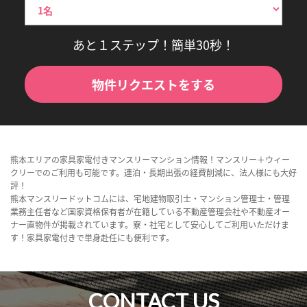
あと１ステップ！簡単30秒！
物件リクエストをする
熊本エリアの家具家電付きマンスリーマンション情報！マンスリー＋ウィー
クリーでのご利用も可能です。連泊・長期出張の経費削減に、法人様にも大好
評！
熊本マンスリードットコムには、宅地建物取引士・マンション管理士・管理
業務主任者など国家資格保有者が在籍している不動産管理会社や不動産オー
ナー直物件が掲載されています。寮・社宅として安心してご利用いただけま
す！家具家電付きで単身赴任にも便利です。
CONTACT US