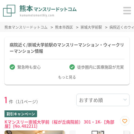
熊本マンスリードットコム
熊本市西区
崇城大学前駅
病院近くのウ
病院近く/崇城大学前駅のマンスリーマンション・ウィークリ
ーマンション情報
緊急時も安心
徒歩圏内に医療施設が充実
もっと見る
1
件（1/1ページ）
割引キャンペーン
Kマンスリー崇城大学前（桜が丘病院前） 301・1K-【角部
屋】(No.482211)
お気
に入