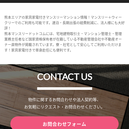
熊本エリアの家具家電付きマンスリーマンション情報！マンスリー＋ウィー
クリーでのご利用も可能です。連泊・長期出張の経費削減に、法人様にも大好
評！
熊本マンスリードットコムには、宅地建物取引士・マンション管理士・管理
業務主任者など国家資格保有者が在籍している不動産管理会社や不動産オー
ナー直物件が掲載されています。寮・社宅として安心してご利用いただけま
す！家具家電付きで単身赴任にも便利です。
CONTACT US
物件に関するお問合わせや法人契約等、
お気軽にリクエスト・お問合わせください。
お問合わせフォーム