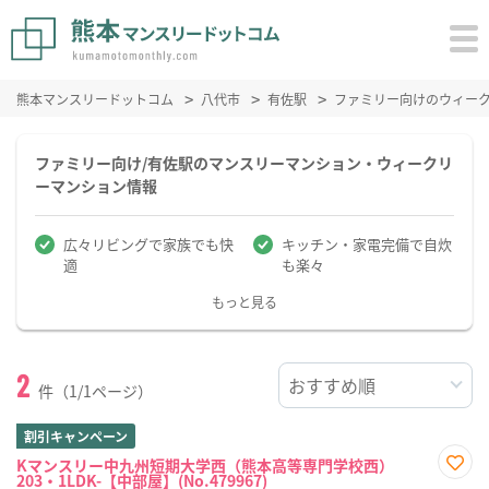
熊本マンスリードットコム
八代市
有佐駅
ファミリー向けのウィー
ファミリー向け/有佐駅のマンスリーマンション・ウィークリ
ーマンション情報
広々リビングで家族でも快
キッチン・家電完備で自炊
適
も楽々
もっと見る
2
件（1/1ページ）
割引キャンペーン
Kマンスリー中九州短期大学西（熊本高等専門学校西）
203・1LDK-【中部屋】(No.479967)
お気