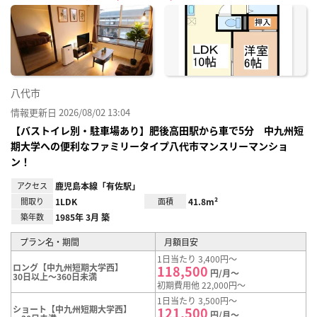
に入
り登
録
八代市
情報更新日 2026/08/02 13:04
【バストイレ別・駐車場あり】肥後高田駅から車で5分 中九州短
期大学への便利なファミリータイプ八代市マンスリーマンショ
ン！
アクセス
鹿児島本線「有佐駅」
間取り
1LDK
面積
41.8m²
築年数
1985年 3月 築
プラン名・期間
月額目安
1日当たり 3,400円～
ロング【中九州短期大学西】
118,500
円/月～
30日以上～360日未満
初期費用他 22,000円～
1日当たり 3,500円～
ショート【中九州短期大学西】
121,500
円/月～