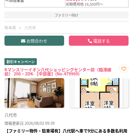
～30日未満
初期費用他 16,500円～
ファミリー向け
熊本県
八代市
お問合わせ
電話する
割引キャンペーン
Kマンスリーイオン八代ショッピングセンター前（臨港線
前） 206・2DK-【中部屋】(No.479969)
お気
に入
り登
録
八代市
情報更新日 2026/08/02 09:39
【ファミリー物件・駐車場有】八代駅へ車で9分にある多数名利用