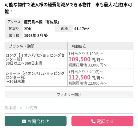
可能な物件で法人様の経費削減ができる物件 車も最大2台駐車可
能！
アクセス
鹿児島本線「有佐駅」
間取り
2DK
面積
41.17m²
築年数
1998年 8月 築
プラン名・期間
月額目安
1日当たり 3,100円～
ロング【イオン八代ショッピングセ
109,500
ンター前】
円/月～
30日以上～360日未満
初期費用他 33,000円～
1日当たり 3,200円～
ショート【イオン八代ショッピング
112,500
センター前】
円/月～
～30日未満
初期費用他 22,000円～
ファミリー向け
熊本県
八代市
お問合わせ
電話する