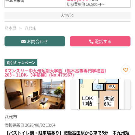
～30日未満
初期費用他 16,500円～
大学近く
熊本県
八代市
お問合わせ
電話する
割引キャンペーン
Kマンスリー中九州短期大学西（熊本高等専門学校西）
203・1LDK-【中部屋】(No.479967)
お気
に入
り登
録
八代市
情報更新日 2026/08/02 13:04
【バストイレ別・駐車場あり】肥後高田駅から車で5分 中九州短