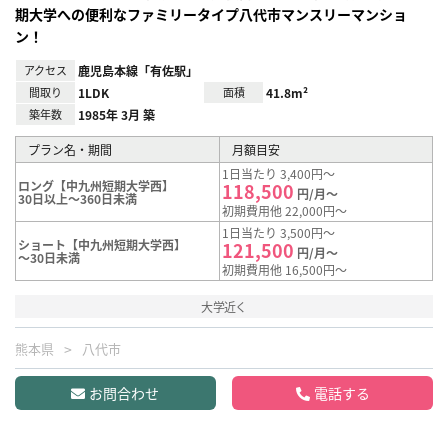
期大学への便利なファミリータイプ八代市マンスリーマンショ
ン！
アクセス
鹿児島本線「有佐駅」
間取り
1LDK
面積
41.8m²
築年数
1985年 3月 築
プラン名・期間
月額目安
1日当たり 3,400円～
ロング【中九州短期大学西】
118,500
円/月～
30日以上～360日未満
初期費用他 22,000円～
1日当たり 3,500円～
ショート【中九州短期大学西】
121,500
円/月～
～30日未満
初期費用他 16,500円～
大学近く
熊本県
八代市
お問合わせ
電話する