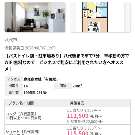
に入
り登
録
八代市
情報更新日 2026/08/06 11:09
【バストイレ別・駐車場あり】八代駅まで車で7分 車移動の方で
WIFI無料なので ビジネスで割安にご利用されたい方へオスス
メ！
アクセス
鹿児島本線「有佐駅」
間取り
1K
面積
20m²
築年数
1995年 2月 築
プラン名・期間
月額目安
1日当たり 3,200円～
ロング【八代高田】
112,500
円/月～
30日以上～360日未満
初期費用他 22,000円～
1日当たり 3,300円～
ショート【八代高田】
115,500
円/月～