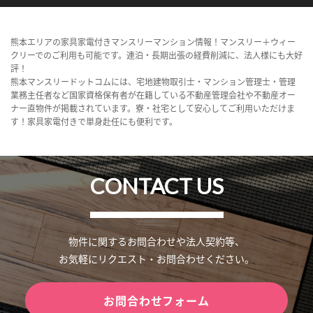
熊本エリアの家具家電付きマンスリーマンション情報！マンスリー＋ウィー
クリーでのご利用も可能です。連泊・長期出張の経費削減に、法人様にも大好
評！
熊本マンスリードットコムには、宅地建物取引士・マンション管理士・管理
業務主任者など国家資格保有者が在籍している不動産管理会社や不動産オー
ナー直物件が掲載されています。寮・社宅として安心してご利用いただけま
す！家具家電付きで単身赴任にも便利です。
CONTACT US
物件に関するお問合わせや法人契約等、
お気軽にリクエスト・お問合わせください。
お問合わせフォーム