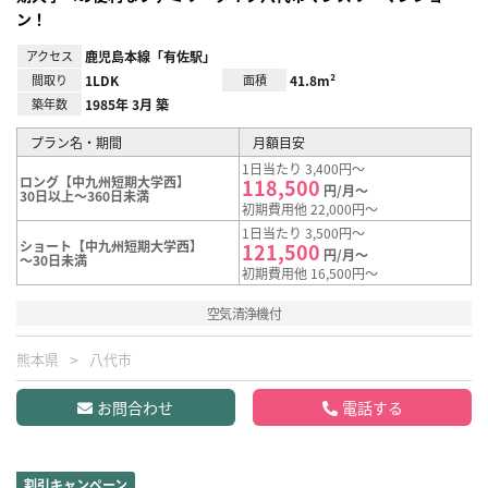
ン！
アクセス
鹿児島本線「有佐駅」
間取り
1LDK
面積
41.8m²
築年数
1985年 3月 築
プラン名・期間
月額目安
1日当たり 3,400円～
ロング【中九州短期大学西】
118,500
円/月～
30日以上～360日未満
初期費用他 22,000円～
1日当たり 3,500円～
ショート【中九州短期大学西】
121,500
円/月～
～30日未満
初期費用他 16,500円～
空気清浄機付
熊本県
八代市
お問合わせ
電話する
割引キャンペーン