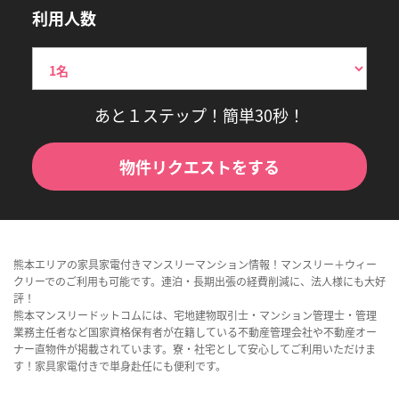
利用人数
あと１ステップ！簡単30秒！
物件リクエストをする
熊本エリアの家具家電付きマンスリーマンション情報！マンスリー＋ウィー
クリーでのご利用も可能です。連泊・長期出張の経費削減に、法人様にも大好
評！
熊本マンスリードットコムには、宅地建物取引士・マンション管理士・管理
業務主任者など国家資格保有者が在籍している不動産管理会社や不動産オー
ナー直物件が掲載されています。寮・社宅として安心してご利用いただけま
す！家具家電付きで単身赴任にも便利です。