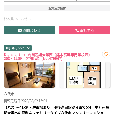
空気清浄機付
熊本県
八代市
お問合わせ
電話する
割引キャンペーン
Kマンスリー中九州短期大学西（熊本高等専門学校西）
203・1LDK-【中部屋】(No.479967)
お気
に入
り登
録
八代市
情報更新日 2026/08/02 13:04
【バストイレ別・駐車場あり】肥後高田駅から車で5分 中九州短
期大学への便利なファミリータイプ八代市マンスリーマンショ