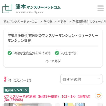
熊本マンスリードットコム
八代市
有佐駅
空気清浄機付のウィーク
空気清浄機付/有佐駅のマンスリーマンション・ウィークリー
マンション情報
清潔な室内空気を常に維持
花粉対策◎
もっと見る
3
件（1/1ページ）
割引キャンペーン
Kマンスリー八代高田（国道3号線前） 102・1K-【角部屋】
(No.479968)
お気
に入