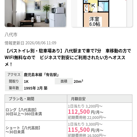
り登
録
八代市
情報更新日 2026/08/06 11:09
【バストイレ別・駐車場あり】八代駅まで車で7分 車移動の方で
WIFI無料なので ビジネスで割安にご利用されたい方へオスス
メ！
アクセス
鹿児島本線「有佐駅」
間取り
1K
面積
20m²
築年数
1995年 2月 築
プラン名・期間
月額目安
1日当たり 3,200円～
ロング【八代高田】
112,500
円/月～
30日以上～360日未満
初期費用他 22,000円～
1日当たり 3,300円～
ショート【八代高田】
115,500
円/月～
～30日未満
初期費用他 16,500円～