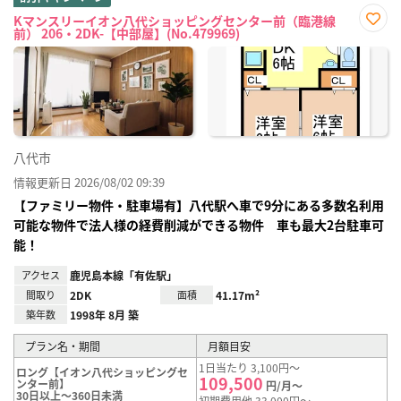
Kマンスリーイオン八代ショッピングセンター前（臨港線
前） 206・2DK-【中部屋】(No.479969)
お気
に入
り登
録
八代市
情報更新日 2026/08/02 09:39
【ファミリー物件・駐車場有】八代駅へ車で9分にある多数名利用
可能な物件で法人様の経費削減ができる物件 車も最大2台駐車可
能！
アクセス
鹿児島本線「有佐駅」
間取り
2DK
面積
41.17m²
築年数
1998年 8月 築
プラン名・期間
月額目安
1日当たり 3,100円～
ロング【イオン八代ショッピングセ
109,500
ンター前】
円/月～
30日以上～360日未満
初期費用他 33,000円～