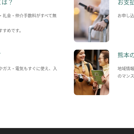
とは？
お支
・礼金・仲介手数料がすべて無
お申し
すすめです。
て
熊本
やガス・電気もすぐに使え、入
地域情
のマン