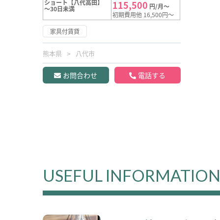
ショート【八代高田】
115,500
円/月～
～30日未満
初期費用他 16,500円～
家具付賃貸
熊本県
八代市
お問合わせ
電話する
USEFUL INFORMATIO