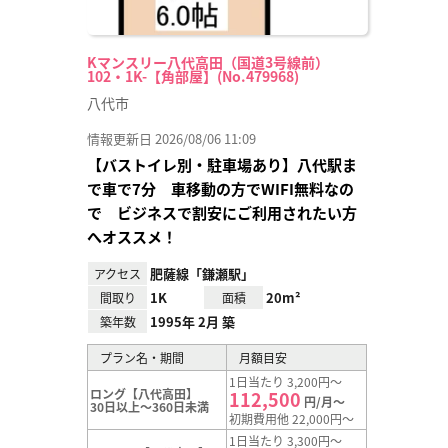
Kマンスリー八代高田（国道3号線前）
102・1K-【角部屋】(No.479968)
八代市
情報更新日 2026/08/06 11:09
【バストイレ別・駐車場あり】八代駅ま
で車で7分 車移動の方でWIFI無料なの
で ビジネスで割安にご利用されたい方
へオススメ！
肥薩線「鎌瀬駅」
アクセス
1K
20m²
間取り
面積
1995年 2月 築
築年数
プラン名・期間
月額目安
1日当たり 3,200円～
ロング【八代高田】
112,500
円/月～
30日以上～360日未満
初期費用他 22,000円～
1日当たり 3,300円～