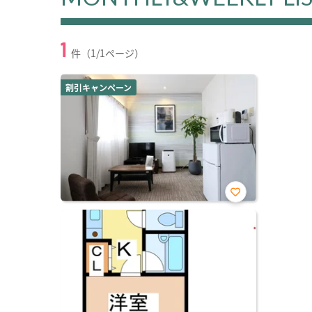
1
件（1/1ページ）
割引キャンペーン
お気
に入
り登
録