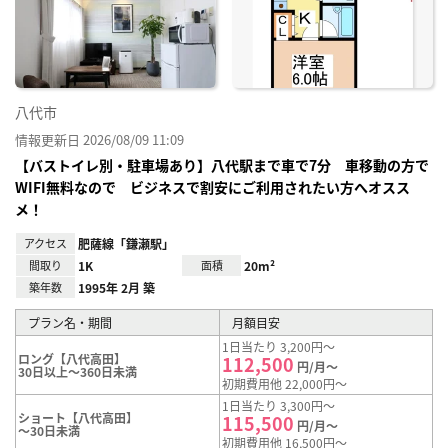
り登
録
八代市
情報更新日 2026/08/09 11:09
【バストイレ別・駐車場あり】八代駅まで車で7分 車移動の方で
WIFI無料なので ビジネスで割安にご利用されたい方へオスス
メ！
アクセス
肥薩線「鎌瀬駅」
間取り
1K
面積
20m²
築年数
1995年 2月 築
プラン名・期間
月額目安
1日当たり 3,200円～
ロング【八代高田】
112,500
円/月～
30日以上～360日未満
初期費用他 22,000円～
1日当たり 3,300円～
ショート【八代高田】
115,500
円/月～
～30日未満
初期費用他 16,500円～