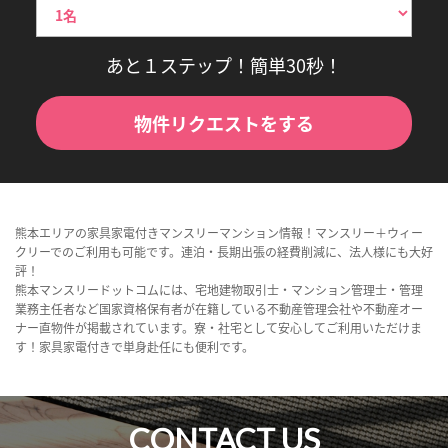
あと１ステップ！簡単30秒！
物件リクエストをする
熊本エリアの家具家電付きマンスリーマンション情報！マンスリー＋ウィー
クリーでのご利用も可能です。連泊・長期出張の経費削減に、法人様にも大好
評！
熊本マンスリードットコムには、宅地建物取引士・マンション管理士・管理
業務主任者など国家資格保有者が在籍している不動産管理会社や不動産オー
ナー直物件が掲載されています。寮・社宅として安心してご利用いただけま
す！家具家電付きで単身赴任にも便利です。
CONTACT US