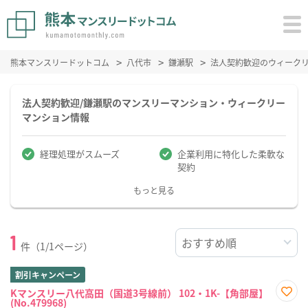
熊本マンスリードットコム
八代市
鎌瀬駅
法人契約歓迎のウィーク
法人契約歓迎/鎌瀬駅のマンスリーマンション・ウィークリー
マンション情報
経理処理がスムーズ
企業利用に特化した柔軟な
契約
もっと見る
1
件（1/1ページ）
割引キャンペーン
Kマンスリー八代高田（国道3号線前） 102・1K-【角部屋】
(No.479968)
お気