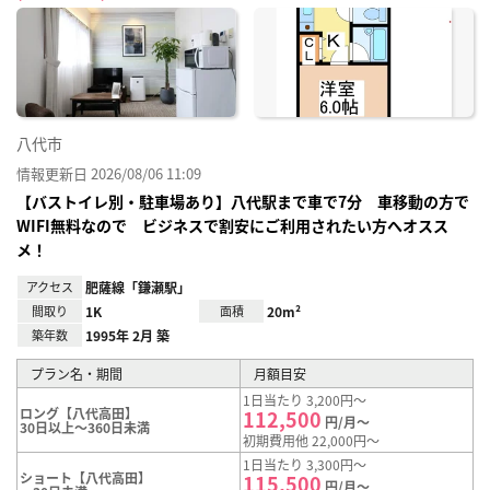
に入
り登
録
八代市
情報更新日 2026/08/06 11:09
【バストイレ別・駐車場あり】八代駅まで車で7分 車移動の方で
WIFI無料なので ビジネスで割安にご利用されたい方へオスス
メ！
アクセス
肥薩線「鎌瀬駅」
間取り
1K
面積
20m²
築年数
1995年 2月 築
プラン名・期間
月額目安
1日当たり 3,200円～
ロング【八代高田】
112,500
円/月～
30日以上～360日未満
初期費用他 22,000円～
1日当たり 3,300円～
ショート【八代高田】
115,500
円/月～