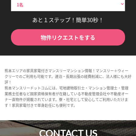
あと１ステップ！簡単30秒！
物件リクエストをする
熊本エリアの家具家電付きマンスリーマンション情報！マンスリー＋ウィー
クリーでのご利用も可能です。連泊・長期出張の経費削減に、法人様にも大好
評！
熊本マンスリードットコムには、宅地建物取引士・マンション管理士・管理
業務主任者など国家資格保有者が在籍している不動産管理会社や不動産オー
ナー直物件が掲載されています。寮・社宅として安心してご利用いただけま
す！家具家電付きで単身赴任にも便利です。
CONTACT US