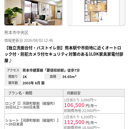
り登
録
熊本市中央区
情報更新日 2026/08/02 12:46
【独立洗面台付・バストイレ別】熊本駅や市街地に近くオートロ
ック付・防犯カメラ付セキュリティ対策のある1LDK家具家電付部
屋♪
アクセス
熊本市健軍線「慶徳校前駅」徒歩7分
間取り
1K
面積
34.65m²
築年数
2003年 6月 築
プラン名・期間
月額目安
1日当たり 3,000円～
ロング【】河原町駅前（紺屋町）
106,500
円/月～
30日以上～360日未満
初期費用他 22,000円～
1日当たり 3,200円～
ショート【河原町駅前（紺屋町）】
112,500
円/月～
～30日未満
初期費用他 16,500円～