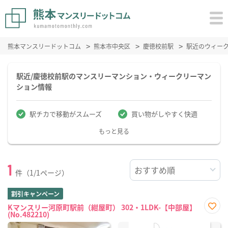
熊本マンスリードットコム
熊本市中央区
慶徳校前駅
駅近のウィー
駅近/慶徳校前駅のマンスリーマンション・ウィークリーマン
ション情報
駅チカで移動がスムーズ
買い物がしやすく快適
もっと見る
1
件（1/1ページ）
割引キャンペーン
Kマンスリー河原町駅前（紺屋町） 302・1LDK-【中部屋】
(No.482210)
お気
に入