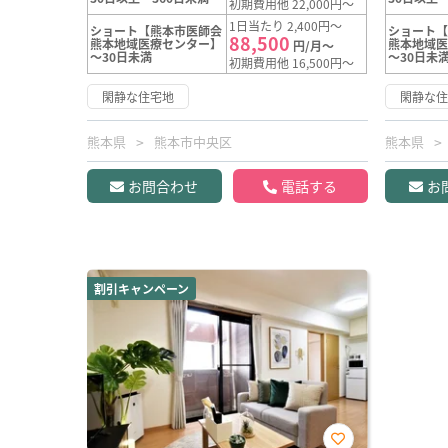
初期費用他 22,000円～
1日当たり 2,400円～
ショート【熊本市医師会
ショート
88,500
熊本地域医療センター】
熊本地域
円/月～
～30日未満
～30日未
初期費用他 16,500円～
閑静な住宅地
閑静な
熊本県
熊本市中央区
熊本県
お問合わせ
電話する
お
割引キャンペーン