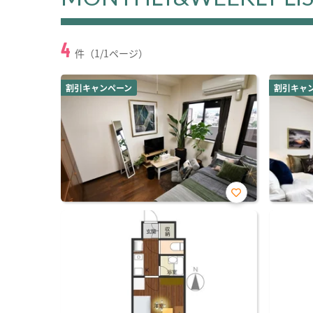
4
件（1/1ページ）
割引キャンペーン
割引キャ
お気
に入
り登
録