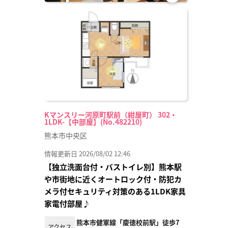
お気
に入
り登
録
Kマンスリー河原町駅前（紺屋町） 302・
1LDK-【中部屋】(No.482210)
熊本市中央区
情報更新日 2026/08/02 12:46
【独立洗面台付・バストイレ別】熊本駅
や市街地に近くオートロック付・防犯カ
メラ付セキュリティ対策のある1LDK家具
家電付部屋♪
熊本市健軍線「慶徳校前駅」徒歩7
アクセス