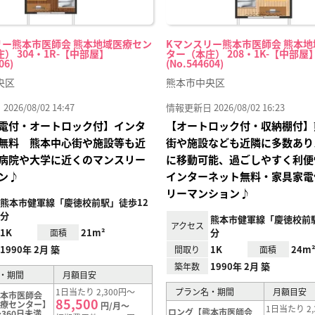
リー熊本市医師会 熊本地域医療セン
Kマンスリー熊本市医師会 熊本
） 304・1R-【中部屋】
ター（本庄） 208・1K-【中部屋
06)
(No.544604)
央区
熊本市中央区
26/08/02 14:47
情報更新日 2026/08/02 16:23
電付・オートロック付】インタ
【オートロック付・収納棚付】
無料 熊本中心街や施設等も近
街や施設なども近隣に多数あり
病院や大学に近くのマンスリー
に移動可能、過ごしやすく利便
ン♪
インターネット無料・家具家電
リーマンション♪
熊本市健軍線「慶徳校前駅」徒歩12
分
熊本市健軍線「慶徳校前駅
アクセス
1K
21m²
分
面積
1990年 2月 築
1K
24m
間取り
面積
1990年 2月 築
築年数
・期間
月額目安
1日当たり 2,300円～
プラン名・期間
月額目安
熊本市医師会
85,500
医療センター】
円/月～
1日当たり 2,
ロング【熊本市医師会
360日未満