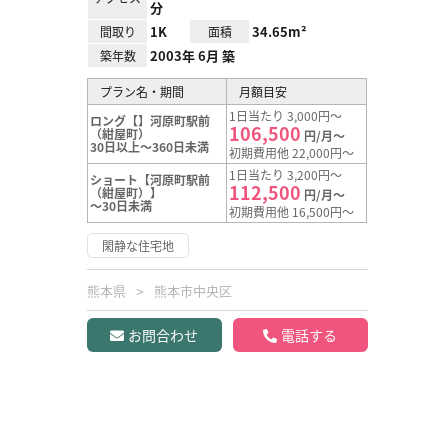
分
1K
34.65m²
間取り
面積
2003年 6月 築
築年数
プラン名・期間
月額目安
1日当たり 3,000円～
ロング【】河原町駅前
106,500
（紺屋町）
円/月～
30日以上～360日未満
初期費用他 22,000円～
1日当たり 3,200円～
ショート【河原町駅前
112,500
（紺屋町）】
円/月～
～30日未満
初期費用他 16,500円～
閑静な住宅地
熊本県
熊本市中央区
お問合わせ
電話する