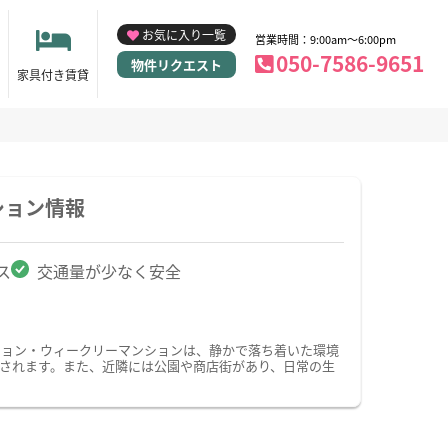
お気に入り一覧
営業時間：9:00am～6:00pm
050-7586-9651
物件リクエスト
家具付き賃貸
ション情報
ス
交通量が少なく安全
ション・ウィークリーマンションは、静かで落ち着いた環境
されます。また、近隣には公園や商店街があり、日常の生