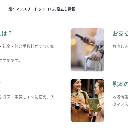
N
熊本マンスリードットコムお役立ち情報
とは？
お支
・礼金・仲介手数料がすべて無
お申し
すすめです。
て
熊本
やガス・電気もすぐに使え、入
地域情
のマン