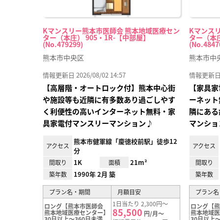
Kマンスリー熊本市医師会 熊本地域医療セン
Kマンス
ター（本庄） 905・1R-【中部屋】
ター（本庄
(No.479299)
(No.4847
熊本市中央区
熊本市中
情報更新日 2026/08/02 14:57
情報更新日 20
【高層階・オートロック付】熊本中心街
【家具家
や施設等も近隣に有多数あり過ごしやす
ーネット
く利便性の高いインターネット無料・家
隣にある
具家電付マンスリーマンション♪
マンショ
熊本市健軍線「慶徳校前駅」徒歩12
アクセス
アクセス
分
1K
21m²
間取り
面積
間取り
1990年 2月 築
築年数
築年数
プラン名・期間
月額目安
プラン名
1日当たり 2,300円～
ロング【熊本市医師会
ロング【
85,500
熊本地域医療センター】
熊本地域
円/月～
30日以上～360日未満
30日以上～