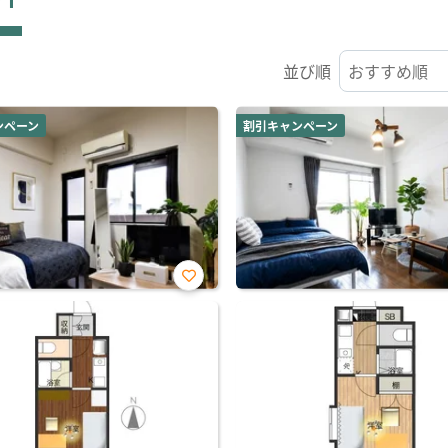
並び順
ンペーン
割引キャンペーン
お気
に入
り登
録