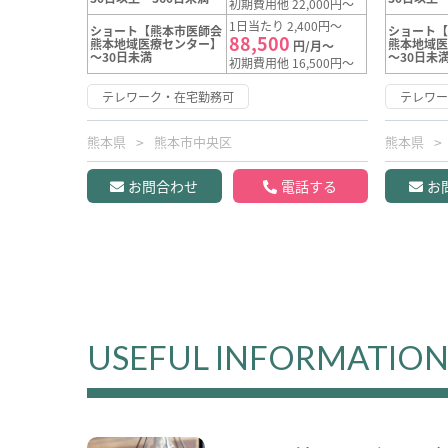
初期費用他 22,000円～
1日当たり 2,400円～
ショート【熊本市医師会
ショート
88,500
熊本地域医療センター】
熊本地域
円/月～
～30日未満
～30日未
初期費用他 16,500円～
テレワーク・在宅勤務可
テレワ
熊本県
熊本市中央区
熊本県
お問合わせ
電話する
お
USEFUL INFORMATIO