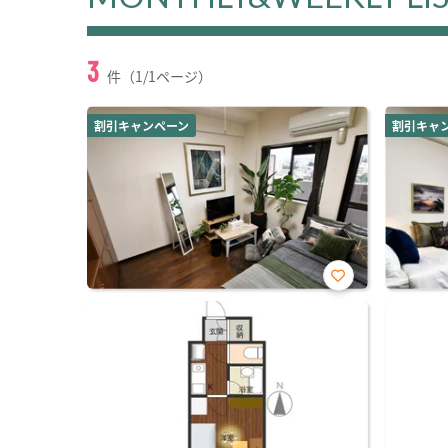
3
件（1/1ページ）
割引キャンペーン
割引キャ
お気
に入
り登
録