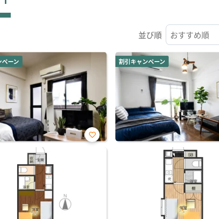
並び順
ンペーン
割引キャンペーン
お気
に入
り登
録