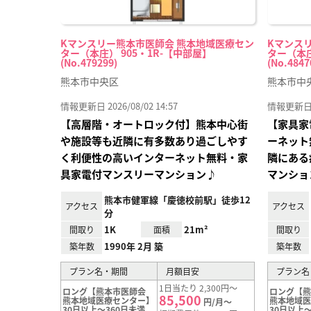
Kマンスリー熊本市医師会 熊本地域医療セン
Kマンス
ター（本庄） 905・1R-【中部屋】
ター（本庄
(No.479299)
(No.4847
熊本市中央区
熊本市中
情報更新日 2026/08/02 14:57
情報更新日 20
【高層階・オートロック付】熊本中心街
【家具家
や施設等も近隣に有多数あり過ごしやす
ーネット
く利便性の高いインターネット無料・家
隣にある
具家電付マンスリーマンション♪
マンショ
熊本市健軍線「慶徳校前駅」徒歩12
アクセス
アクセス
分
1K
21m²
間取り
面積
間取り
1990年 2月 築
築年数
築年数
プラン名・期間
月額目安
プラン名
1日当たり 2,300円～
ロング【熊本市医師会
ロング【
85,500
熊本地域医療センター】
熊本地域
円/月～
30日以上～360日未満
30日以上～