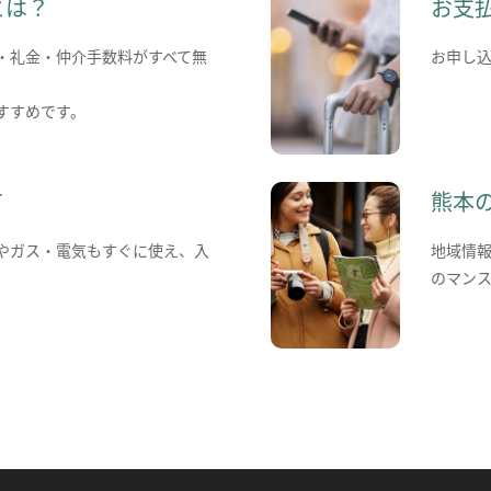
とは？
お支
・礼金・仲介手数料がすべて無
お申し
すすめです。
て
熊本
やガス・電気もすぐに使え、入
地域情
のマン