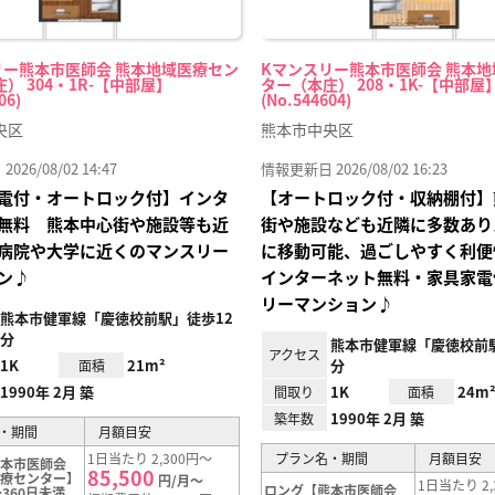
リー熊本市医師会 熊本地域医療セン
Kマンスリー熊本市医師会 熊本
） 304・1R-【中部屋】
ター（本庄） 208・1K-【中部屋
06)
(No.544604)
央区
熊本市中央区
26/08/02 14:47
情報更新日 2026/08/02 16:23
電付・オートロック付】インタ
【オートロック付・収納棚付】
無料 熊本中心街や施設等も近
街や施設なども近隣に多数あり
病院や大学に近くのマンスリー
に移動可能、過ごしやすく利便
ン♪
インターネット無料・家具家電
リーマンション♪
熊本市健軍線「慶徳校前駅」徒歩12
分
熊本市健軍線「慶徳校前駅
アクセス
1K
21m²
分
面積
1990年 2月 築
1K
24m
間取り
面積
1990年 2月 築
築年数
・期間
月額目安
1日当たり 2,300円～
プラン名・期間
月額目安
熊本市医師会
85,500
医療センター】
円/月～
1日当たり 2,
ロング【熊本市医師会
360日未満