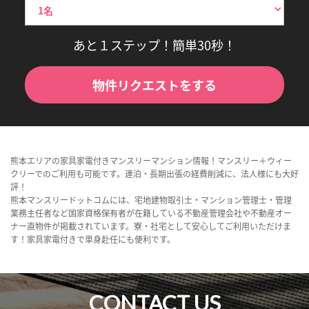
あと１ステップ！簡単30秒！
物件リクエストをする
熊本エリアの家具家電付きマンスリーマンション情報！マンスリー＋ウィー
クリーでのご利用も可能です。連泊・長期出張の経費削減に、法人様にも大好
評！
熊本マンスリードットコムには、宅地建物取引士・マンション管理士・管理
業務主任者など国家資格保有者が在籍している不動産管理会社や不動産オー
ナー直物件が掲載されています。寮・社宅として安心してご利用いただけま
す！家具家電付きで単身赴任にも便利です。
CONTACT US