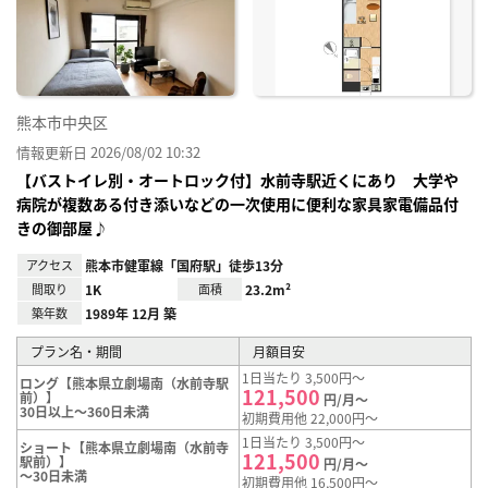
り登
録
熊本市中央区
情報更新日 2026/08/02 10:32
【バストイレ別・オートロック付】水前寺駅近くにあり 大学や
病院が複数ある付き添いなどの一次使用に便利な家具家電備品付
きの御部屋♪
アクセス
熊本市健軍線「国府駅」徒歩13分
間取り
1K
面積
23.2m²
築年数
1989年 12月 築
プラン名・期間
月額目安
1日当たり 3,500円～
ロング【熊本県立劇場南（水前寺駅
121,500
前）】
円/月～
30日以上～360日未満
初期費用他 22,000円～
1日当たり 3,500円～
ショート【熊本県立劇場南（水前寺
121,500
駅前）】
円/月～
～30日未満
初期費用他 16,500円～