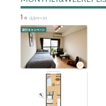
1
件（1/1ページ）
割引キャンペーン
お気
に入
り登
録