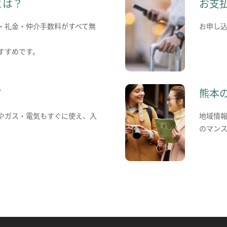
とは？
お支
・礼金・仲介手数料がすべて無
お申し
すすめです。
て
熊本
やガス・電気もすぐに使え、入
地域情
のマン