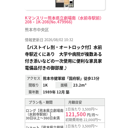
Kマンスリー熊本県立劇場南（水前寺駅前）
208・1K-208(No.479966)
熊本市中央区
情報更新日 2026/08/02 10:32
【バストイレ別・オートロック付】水前
寺駅近くにあり 大学や病院が複数ある
付き添いなどの一次使用に便利な家具家
電備品付きの御部屋♪
熊本市健軍線「国府駅」徒歩13分
アクセス
1K
23.2m²
間取り
面積
1989年 12月 築
築年数
プラン名・期間
月額目安
1日当たり 3,500円～
ロング【熊本県立劇場南
121,500
（水前寺駅前）】
円/月～
30日以上～360日未満
初期費用他 22,000円～
1日当たり 3,500円～
ショート【熊本県立劇場