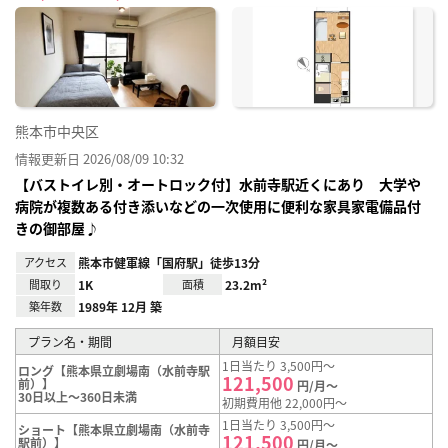
に入
り登
録
熊本市中央区
情報更新日 2026/08/09 10:32
【バストイレ別・オートロック付】水前寺駅近くにあり 大学や
病院が複数ある付き添いなどの一次使用に便利な家具家電備品付
きの御部屋♪
アクセス
熊本市健軍線「国府駅」徒歩13分
間取り
1K
面積
23.2m²
築年数
1989年 12月 築
プラン名・期間
月額目安
1日当たり 3,500円～
ロング【熊本県立劇場南（水前寺駅
121,500
前）】
円/月～
30日以上～360日未満
初期費用他 22,000円～
1日当たり 3,500円～
ショート【熊本県立劇場南（水前寺
121,500
駅前）】
円/月～