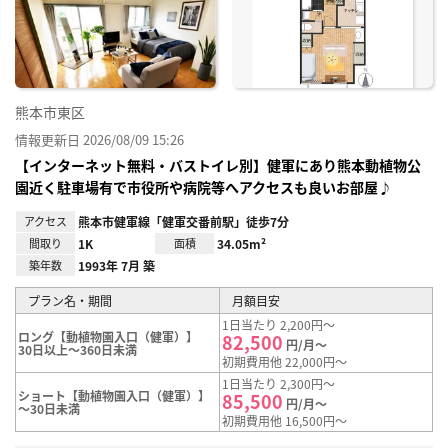
り登
録
熊本市東区
情報更新日 2026/08/09 15:26
【インターネット無料・バストイレ別】健軍にあり熊本動植物公
園近く駐車場有で市役所や病院等へアクセスも良いお部屋♪
アクセス
熊本市健軍線「健軍交番前駅」徒歩7分
間取り
1K
面積
34.05m²
築年数
1993年 7月 築
プラン名・期間
月額目安
1日当たり 2,200円～
ロング【動植物園入口（健軍）】
82,500
円/月～
30日以上～360日未満
初期費用他 22,000円～
1日当たり 2,300円～
ショート【動植物園入口（健軍）】
85,500
円/月～
～30日未満
初期費用他 16,500円～