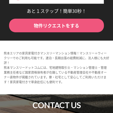
あと１ステップ！簡単30秒！
物件リクエストをする
熊本エリアの家具家電付きマンスリーマンション情報！マンスリー＋ウィー
クリーでのご利用も可能です。連泊・長期出張の経費削減に、法人様にも大好
評！
熊本マンスリードットコムには、宅地建物取引士・マンション管理士・管理
業務主任者など国家資格保有者が在籍している不動産管理会社や不動産オー
ナー直物件が掲載されています。寮・社宅として安心してご利用いただけま
す！家具家電付きで単身赴任にも便利です。
CONTACT US