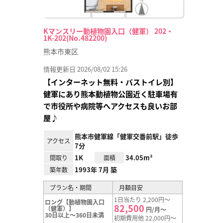
Kマンスリー動植物園入口（健軍） 202・
1K-202(No.482200)
熊本市東区
情報更新日 2026/08/02 15:26
【インターネット無料・バストイレ別】
健軍にあり熊本動植物公園近く駐車場有
で市役所や病院等へアクセスも良いお部
屋♪
熊本市健軍線「健軍交番前駅」徒歩
アクセス
7分
1K
34.05m²
間取り
面積
1993年 7月 築
築年数
プラン名・期間
月額目安
1日当たり 2,200円～
ロング【動植物園入口
82,500
（健軍）】
円/月～
30日以上～360日未満
初期費用他 22,000円～