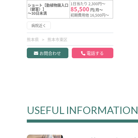
1日当たり 2,300円～
ショート【動植物園入口
85,500
（健軍）】
円/月～
～30日未満
初期費用他 16,500円～
病院近く
熊本県
熊本市東区
お問合わせ
電話する
USEFUL INFORMATIO