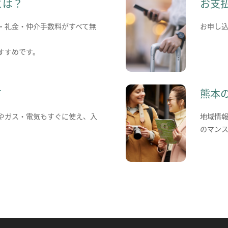
とは？
お支
・礼金・仲介手数料がすべて無
お申し
すすめです。
て
熊本
やガス・電気もすぐに使え、入
地域情
のマン