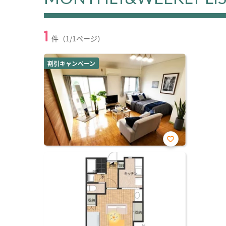
1
件（1/1ページ）
割引キャンペーン
お気
に入
り登
録